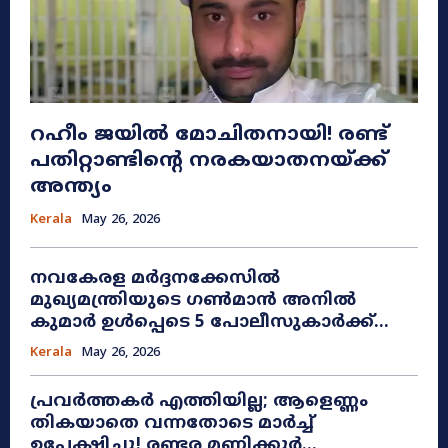
റഹീം ജയിൽ മോചിതനായി! രണ്ട്
പതിറ്റാണ്ടിന്റെ നരകയാതനയ്ക്ക്
അന്ത്യം
Kerala
May 26, 2026
നവകേരള മർദ്ദനക്കേസിൽ
മുഖ്യമന്ത്രിയുടെ ഗൺമാൻ അനിൽ
കുമാർ ഉൾപ്പെടെ 5 പോലീസുകാർക്ക്...
Kerala
May 26, 2026
പ്രവർത്തകർ എത്തിയില്ല; ആളെണ്ണം
തികയാതെ വന്നതോടെ മാർച്ച്
ഉപേക്ഷിച്ചു! രണ്ടര മണിക്കൂർ...