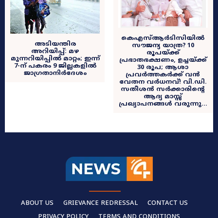
കെഎസ്ആർടിസിയിൽ
അടിയന്തിര
സൗജന്യ യാത്ര? 10
അറിയിപ്പ്: മഴ
രൂപയ്ക്ക്
മുന്നറിയിപ്പിൽ മാറ്റം; ഇന്ന്
പ്രഭാതഭക്ഷണം, ഉച്ചയ്ക്ക്
7-ന് പകരം 9 ജില്ലകളിൽ
30 രൂപ; ആശാ
ജാഗ്രതാനിർദേശം
പ്രവർത്തകർക്ക് വൻ
വേതന വർധനവ്! വി.ഡി.
സതീശൻ സർക്കാരിന്റെ
ആദ്യ മാസ്സ്
പ്രഖ്യാപനങ്ങൾ വരുന്നു…
ABOUT US
GRIEVANCE REDRESSAL
CONTACT US
PRIVACY POLICY
TERMS AND CONDITIONS