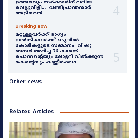
ഉത്തരവും സർക്കാരിന് വലിയ
വെല്ലുവിളി… വണ്ടിപ്രാന്തന്മാർ
അറിയാൻ
Breaking now
മറ്റുള്ളവർക്ക് ഭാഗ്യം
നൽകിയവർക്ക് ഒടുവിൽ
കോടികളുടെ സമ്മാനം! വിഷു
ബമ്പർ അടിച്ച 76-കാരൻ
പൊന്നന്റെയും ലോട്ടറി വിൽക്കുന്ന
മകന്റെയും കണ്ണീർക്കഥ
Other news
Related Articles