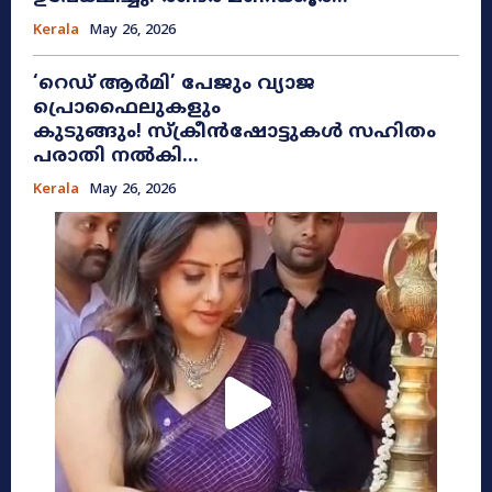
Kerala
May 26, 2026
​‘റെഡ് ആർമി’ പേജും വ്യാജ
പ്രൊഫൈലുകളും
കുടുങ്ങും! സ്ക്രീൻഷോട്ടുകൾ സഹിതം
പരാതി നൽകി...
Kerala
May 26, 2026