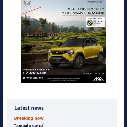
Latest news
Breaking now
“എൽദോസ്