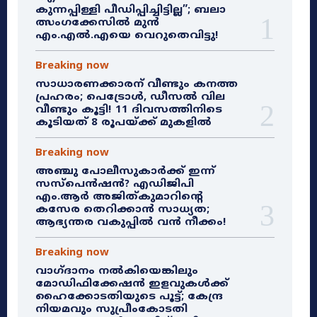
കുന്നപ്പിള്ളി പീഡിപ്പിച്ചിട്ടില്ല”; ബലാ
ത്സംഗക്കേസിൽ മുൻ
എം.എൽ.എയെ വെറുതെവിട്ടു!
Breaking now
സാധാരണക്കാരന് വീണ്ടും കനത്ത
പ്രഹരം; പെട്രോൾ, ഡീസൽ വില
വീണ്ടും കൂട്ടി! 11 ദിവസത്തിനിടെ
കൂടിയത് 8 രൂപയ്ക്ക് മുകളിൽ
Breaking now
അഞ്ചു പോലീസുകാർക്ക് ഇന്ന്
സസ്‌പെൻഷൻ? എഡിജിപി
എം.ആർ അജിത്കുമാറിൻ്റെ
കസേര തെറിക്കാൻ സാധ്യത;
ആഭ്യന്തര വകുപ്പിൽ വൻ നീക്കം!
Breaking now
വാഗ്ദാനം നൽകിയെങ്കിലും
മോഡിഫിക്കേഷൻ ഇളവുകൾക്ക്
ഹൈക്കോടതിയുടെ പൂട്ട്; കേന്ദ്ര
നിയമവും സുപ്രീംകോടതി