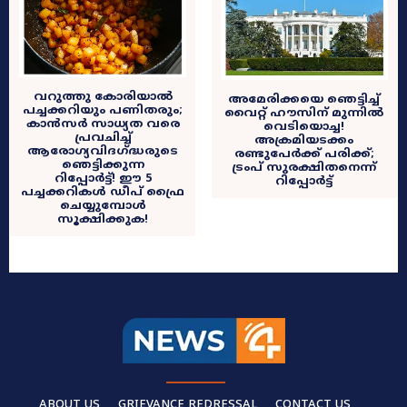
വറുത്തു കോരിയാൽ
അമേരിക്കയെ ഞെട്ടിച്ച്
പച്ചക്കറിയും പണിതരും;
വൈറ്റ് ഹൗസിന് മുന്നിൽ
കാൻസർ സാധ്യത വരെ
വെടിയൊച്ച!
പ്രവചിച്ച്
അക്രമിയടക്കം
ആരോഗ്യവിദഗ്ദ്ധരുടെ
രണ്ടുപേർക്ക് പരിക്ക്;
ഞെട്ടിക്കുന്ന
ട്രംപ് സുരക്ഷിതനെന്ന്
റിപ്പോർട്ട്! ഈ 5
റിപ്പോർട്ട്
പച്ചക്കറികൾ ഡീപ് ഫ്രൈ
ചെയ്യുമ്പോൾ
സൂക്ഷിക്കുക!
ABOUT US
GRIEVANCE REDRESSAL
CONTACT US