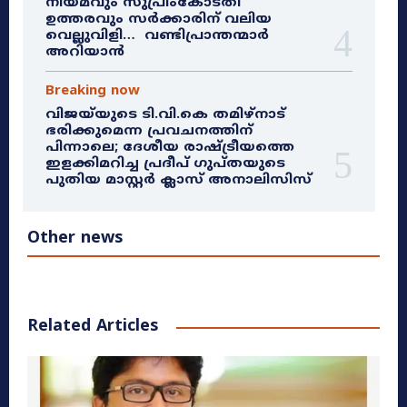
നിയമവും സുപ്രീംകോടതി
ഉത്തരവും സർക്കാരിന് വലിയ
വെല്ലുവിളി… വണ്ടിപ്രാന്തന്മാർ
അറിയാൻ
Breaking now
വിജയ്‌യുടെ ടി.വി.കെ തമിഴ്‌നാട്
ഭരിക്കുമെന്ന പ്രവചനത്തിന്
പിന്നാലെ; ദേശീയ രാഷ്ട്രീയത്തെ
ഇളക്കിമറിച്ച പ്രദീപ് ഗുപ്തയുടെ
പുതിയ മാസ്റ്റർ ക്ലാസ് അനാലിസിസ്
Other news
Related Articles