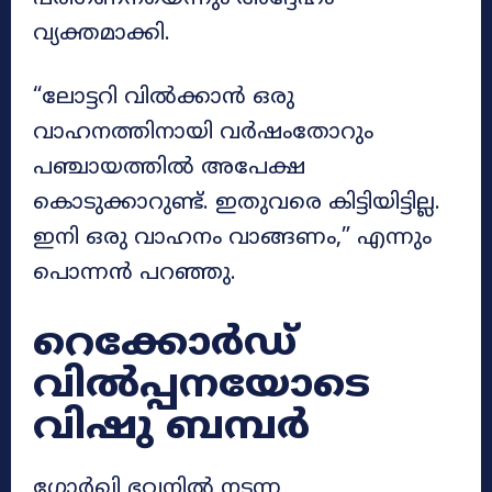
വ്യക്തമാക്കി.
“ലോട്ടറി വിൽക്കാൻ ഒരു
വാഹനത്തിനായി വർഷംതോറും
പഞ്ചായത്തിൽ അപേക്ഷ
കൊടുക്കാറുണ്ട്. ഇതുവരെ കിട്ടിയിട്ടില്ല.
ഇനി ഒരു വാഹനം വാങ്ങണം,” എന്നും
പൊന്നൻ പറഞ്ഞു.
റെക്കോർഡ്
വിൽപ്പനയോടെ
വിഷു ബമ്പർ
ഗോർഖി ഭവനിൽ നടന്ന