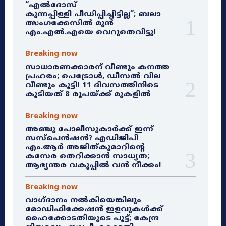
“എൽദോസ്
കുന്നപ്പിള്ളി പീഡിപ്പിച്ചിട്ടില്ല”; ബലാ
ത്സംഗക്കേസിൽ മുൻ
എം.എൽ.എയെ വെറുതെവിട്ടു!
Breaking now
സാധാരണക്കാരന് വീണ്ടും കനത്ത
പ്രഹരം; പെട്രോൾ, ഡീസൽ വില
വീണ്ടും കൂട്ടി! 11 ദിവസത്തിനിടെ
കൂടിയത് 8 രൂപയ്ക്ക് മുകളിൽ
Breaking now
അഞ്ചു പോലീസുകാർക്ക് ഇന്ന്
സസ്‌പെൻഷൻ? എഡിജിപി
എം.ആർ അജിത്കുമാറിൻ്റെ
കസേര തെറിക്കാൻ സാധ്യത;
ആഭ്യന്തര വകുപ്പിൽ വൻ നീക്കം!
Breaking now
വാഗ്ദാനം നൽകിയെങ്കിലും
മോഡിഫിക്കേഷൻ ഇളവുകൾക്ക്
ഹൈക്കോടതിയുടെ പൂട്ട്; കേന്ദ്ര