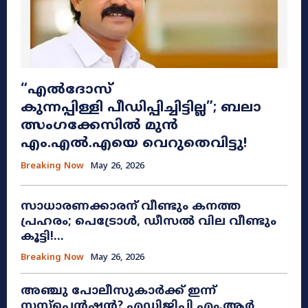
“എൽദോസ്
കുന്നപ്പിള്ളി പീഡിപ്പിച്ചിട്ടില്ല”; ബലാ
ത്സംഗക്കേസിൽ മുൻ
എം.എൽ.എയെ വെറുതെവിട്ടു!
Breaking Now
May 26, 2026
സാധാരണക്കാരന് വീണ്ടും കനത്ത
പ്രഹരം; പെട്രോൾ, ഡീസൽ വില വീണ്ടും
കൂട്ടി!...
Breaking Now
May 26, 2026
അഞ്ചു പോലീസുകാർക്ക് ഇന്ന്
സസ്‌പെൻഷൻ? എഡിജിപി എം.ആർ