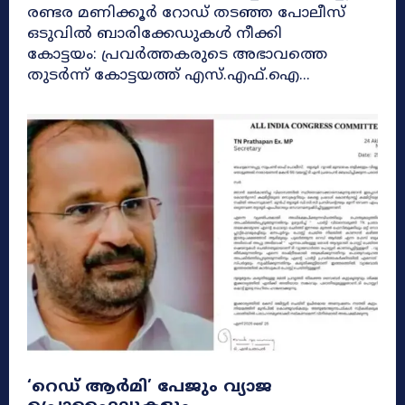
രണ്ടര മണിക്കൂർ റോഡ് തടഞ്ഞ പോലീസ്
ഒടുവിൽ ബാരിക്കേഡുകൾ നീക്കി
കോട്ടയം: പ്രവർത്തകരുടെ അഭാവത്തെ
തുടർന്ന് കോട്ടയത്ത് എസ്.എഫ്.ഐ...
​‘റെഡ് ആർമി’ പേജും വ്യാജ