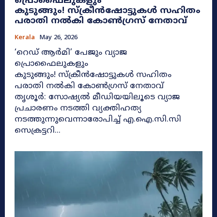
പ്രൊഫൈലുകളും
കുടുങ്ങും! സ്ക്രീൻഷോട്ടുകൾ സഹിതം
പരാതി നൽകി കോൺഗ്രസ് നേതാവ്
Kerala
May 26, 2026
​‘റെഡ് ആർമി’ പേജും വ്യാജ
പ്രൊഫൈലുകളും
കുടുങ്ങും! സ്ക്രീൻഷോട്ടുകൾ സഹിതം
പരാതി നൽകി കോൺഗ്രസ് നേതാവ്
തൃശൂർ: സോഷ്യൽ മീഡിയയിലൂടെ വ്യാജ
പ്രചാരണം നടത്തി വ്യക്തിഹത്യ
നടത്തുന്നുവെന്നാരോപിച്ച് എ.ഐ.സി.സി
സെക്രട്ടറി...