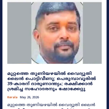
മുറ്റത്തെ തുണിയഴയിൽ വൈദ്യുതി
ലൈൻ പൊട്ടിവീണു; പെരുമ്പാവൂരിൽ
39-കാരന് ദാരുണാന്ത്യം; രക്ഷിക്കാൻ
ശ്രമിച്ച സഹോദരനും ഷോക്കേറ്റു
Kerala
May 26, 2026
മുറ്റത്തെ തുണിയഴയിൽ വൈദ്യുതി ലൈൻ