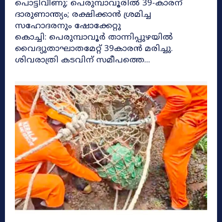
പൊട്ടിവീണു; പെരുമ്പാവൂരിൽ 39-കാരന്
ദാരുണാന്ത്യം; രക്ഷിക്കാൻ ശ്രമിച്ച
സഹോദരനും ഷോക്കേറ്റു
കൊച്ചി: പെരുമ്പാവൂർ താന്നിപ്പുഴയിൽ
വൈദ്യുതാഘാതമേറ്റ് 39കാരൻ മരിച്ചു.
ശിവരാത്രി കടവിന് സമീപത്തെ...