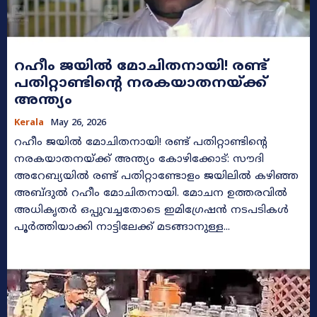
റഹീം ജയിൽ മോചിതനായി! രണ്ട്
പതിറ്റാണ്ടിന്റെ നരകയാതനയ്ക്ക്
അന്ത്യം
Kerala
May 26, 2026
റഹീം ജയിൽ മോചിതനായി! രണ്ട് പതിറ്റാണ്ടിന്റെ
നരകയാതനയ്ക്ക് അന്ത്യം കോഴിക്കോട്: സൗദി
അറേബ്യയിൽ രണ്ട് പതിറ്റാണ്ടോളം ജയിലിൽ കഴിഞ്ഞ
അബ്ദുൽ റഹീം മോചിതനായി. മോചന ഉത്തരവിൽ
അധികൃതർ ഒപ്പുവച്ചതോടെ ഇമിഗ്രേഷൻ നടപടികൾ
പൂർത്തിയാക്കി നാട്ടിലേക്ക് മടങ്ങാനുള്ള...