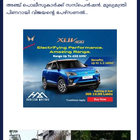
അഞ്ച് പൊലീസുകാർക്ക് സസ്‌പെൻഷൻ. മുഖ്യമന്ത്രി
പിണറായി വിജയന്റെ പേഴ്‌സണൽ...