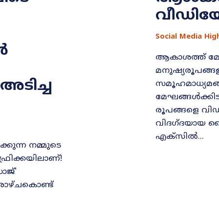
വീഡിയ
Social Media Hig
ൾ
ആകാശത്ത് മേഘങ
മനുഷ്യരൂപങ്ങ
അടിച്ച
സമൂഹമാധ്യമങ്ങ
മേഘങ്ങള്‍ക്കിട
രൂപങ്ങളെ വിഡ
വിദഗ്ദയായ മ
എക്സില്‍...
്കുന്ന നമ്മുടെ
്രിക്കയിലാണ്!
ാജ്'
രാഴ്ചകൊണ്ട്