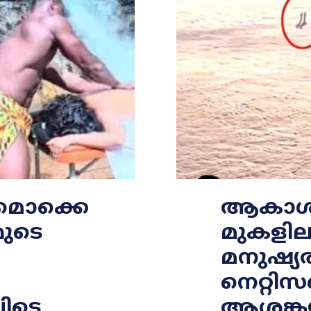
നുമൊക്കെ
ആകാശത്
മുടെ
മുകളില
മനുഷ്യ
നെറ്റ
ിടെ
ആശങ്ക