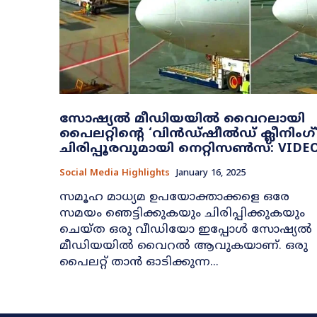
സോഷ്യൽ മീഡിയയിൽ വൈറലായി
പൈലറ്റിന്‍റെ ‘വിൻഡ്ഷീൽഡ് ക്ലീനിംഗ്’
ചിരിപ്പൂരവുമായി നെറ്റിസൺസ്: VIDE
Social Media Highlights
January 16, 2025
സമൂഹ മാധ്യമ ഉപയോക്താക്കളെ ഒരേ
സമയം ഞെട്ടിക്കുകയും ചിരിപ്പിക്കുകയും
ചെയ്ത ഒരു വീഡിയോ ഇപ്പോൾ സോഷ്യൽ
മീഡിയയിൽ വൈറൽ ആവുകയാണ്. ഒരു
പൈലറ്റ് താൻ ഓടിക്കുന്ന...