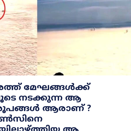
ത് മേഘങ്ങള്‍ക്ക്
ൂടെ നടക്കുന്ന ആ
രൂപങ്ങൾ ആരാണ് ?
ിസൺസിനെ
യിലാഴ്ത്തിയ ആ