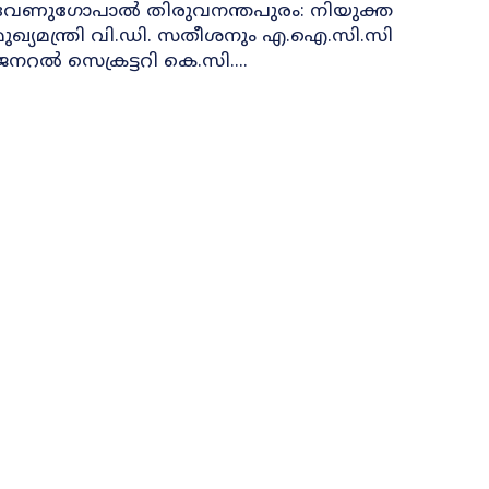
േണുഗോപാൽ തിരുവനന്തപുരം: നിയുക്ത
മുഖ്യമന്ത്രി വി.ഡി. സതീശനും എ.ഐ.സി.സി
ജനറൽ സെക്രട്ടറി കെ.സി....