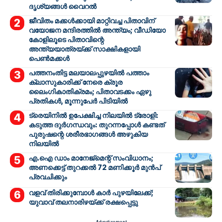
ദൃശ്യങ്ങൾ വൈറൽ
ജീവിതം മക്കൾക്കായി മാറ്റിവച്ച പിതാവിന്
വയോജന മന്ദിരത്തിൽ അന്ത്യം; വീഡിയോ
കോളിലൂടെ പിതാവിന്റെ
അന്ത്യയാത്രയ്ക്ക് സാക്ഷികളായി
പെൺമക്കൾ
പത്തനംതിട്ട മലയാലപ്പുഴയിൽ പത്താം
ക്ലാസുകാരിക്ക് നേരെ ക്രൂര
ലൈംഗികാതിക്രമം; പിതാവടക്കം ഏഴു
പ്രതികൾ, മൂന്നുപേർ പിടിയിൽ
ട്രെയിനിൽ ഉപേക്ഷിച്ച നിലയിൽ ട്രോളി:
കടുത്ത ദുർഗന്ധവും: തുറന്നപ്പോൾ കണ്ടത്
പുരുഷന്റെ ശരീരഭാഗങ്ങൾ അഴുകിയ
നിലയിൽ
എ.ഐ ഡാം മാനേജ്മെന്റ് സംവിധാനം;
അണക്കെട്ട് തുറക്കൽ 72 മണിക്കൂർ മുൻപ്
പ്രവചിക്കും
വളവ് തിരിക്കുമ്പോൾ കാർ പുഴയിലേക്ക്;
യുവാവ് തലനാരിഴയ്ക്ക് രക്ഷപ്പെട്ടു