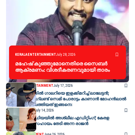
KERALA
ENTERTAINMENT
July 28, 2026
മഹേഷ് കുഞ്ഞുമോനെതിരെ സൈബർ
ആക്രമണം: വിശദീകരണവുമായി താരം
BV SPECIAL
ENTERTAINMENT
July 17, 2026
കൗബോയ് ലുക്കിൽ ഗാലറിയെ ഇളക്കിമറിച്ച് ലാലേട്ടൻ;
അർജന്റീന–ഇംഗ്ലണ്ട് സെമി പോരാട്ടം കാണാൻ മോഹൻലാൽ
അമേരിക്കയിലെത്തിയത് ഇങ്ങനെ:
ENTERTAINMENT
July 14, 2026
സോഷ്യൽ മീഡിയയിൽ അശ്ലീല എഡിറ്റിംഗ്; കേരള
പൊലീസിന്റെ സഹായം തേടി അന്ന രാജൻ
NEWS
ENTERTAINMENT
June 26, 2026