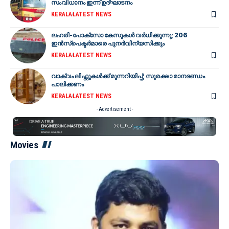
സംവിധാനം ഇന്ന് ഉദ്ഘാടനം
KERALA
LATEST NEWS
ലഹരി-പോക്സോ കേസുകൾ വർധിക്കുന്നു; 206
ഇൻസ്പെക്ടർമാരെ പുനർവിന്യസിക്കും
KERALA
LATEST NEWS
വാക്വം ലിഫ്റ്റുകൾക്ക് മുന്നറിയിപ്പ്; സുരക്ഷാ മാനദണ്ഡം
പാലിക്കണം
KERALA
LATEST NEWS
- Advertisement -
Movies