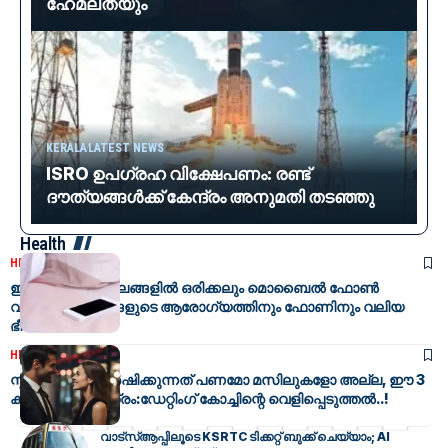
ഹേമലതയും
KERALA
LATEST NEWS
ISRO ഉപഗ്രഹ വിക്ഷേപണം: രണ്ട്
ദൗത്യങ്ങൾക്ക് കേന്ദ്രം അനുമതി തടഞ്ഞു
Health
HEALTH
BV SPECIAL
ഈ അഞ്ച് സ്ഥലങ്ങളിൽ ഒരിക്കലും മൊബൈൽ ഫോൺ
വയ്ക്കരുത്; നിങ്ങളുടെ ആരോഗ്യത്തിനും ഫോണിനും വലിയ
ഭീഷണിയാണ്…!
HEALTH
സ്ത്രീകളെ ആകർഷിക്കുന്നത് പണമോ മസിലുകളോ അല്ല, ഈ 3
കാര്യങ്ങൾ മാത്രം:ഡേറ്റിംഗ് കോച്ചിന്റെ വെളിപ്പെടുത്തൽ..!
വാട്സ്ആപ്പിലൂടെ KSRTC ടിക്കറ്റ് ബുക്ക് ചെയ്യാം; AI