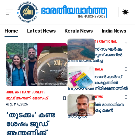
Home
Latest News
Kerala News
India News
LATEST NEWS
INTERNATIONAL
ഇറാൻ-യുഎസ് സംഘർഷം
രൂക്ഷം; ഹോർമുസ് കരാറിൽ
നിർണായക ചർച്ച
LATEST NEWS
KERALA
മുൻഗണനാ റേഷൻ കാർഡ്
പരിശോധന; കേരളത്തിൽ
86,000 പേർ നിരീക്ഷണത്തിൽ
JUDE ANTHANY JOSEPH
KERALA
LATEST NEWS
ജൂഡ് ആന്തണി ജോസഫ്
മാനന്തവാടിയിൽ മാതാവിനെ
August 6, 2026
വധിക്കാൻ ശ്രമം; മകൻ
‘തുടക്കം’ കണ്ട
അറസ്റ്റിൽ
ശേഷം ജൂഡ്
ആന്തണിക്ക്