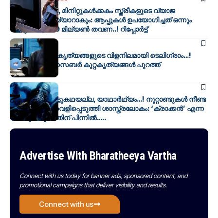
ഒരു ചിത്രം മതി, മിനിറ്റുകൾക്കകം സ്ത്രീകളുടെ വ്യാജ
നഗ്നചിത്രം തയ്യാറാകും: ആപ്പുകൾ ഉപയോഗിച്ചത് ഒന്നും
രണ്ടുമല്ല, 700 മില്യൺ തവണ..! റിപ്പോർട്ട്‌
INDIA
BV SPECIAL
ലൈംഗിക കുറ്റകൃത്യങ്ങളുടെ വിളനിലമായി ടെലിഗ്രാം…!
ഞെട്ടിക്കുന്ന സൈബർ കുറ്റകൃത്യങ്ങൾ പുറത്ത്
TECHNOLOGY
കടൽഭൂതം കെട്ടുകഥയല്ല, യാഥാർഥ്യം…! നൂറ്റാണ്ടുകൾ നീണ്ട
ആ രഹസ്യം വെളിപ്പെടുത്തി ശാസ്ത്രലോകം: ‘ക്രാക്കൻ’ എന്ന
അത്ഭുത രൂപത്തിന് പിന്നിൽ…..
Advertise With Bharatheeya Vartha
Connect with us today for banner ads, sponsored content, and
promotional campaigns that deliver visibility and results.
Connect with us