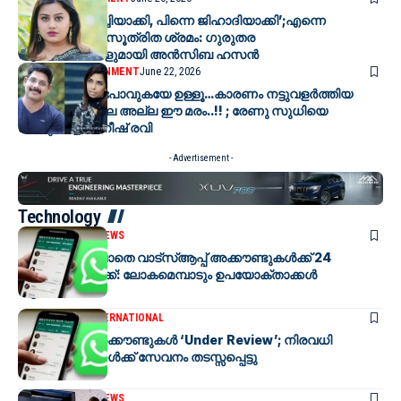
ആദ്യം മേത്തച്ചിയാക്കി, പിന്നെ ജിഹാദിയാക്കി’;എന്നെ
തകർക്കാൻ ആസൂത്രിത ശ്രമം: ഗുരുതര
ആരോപണങ്ങളുമായി അൻസിബ ഹസൻ
KERALA
ENTERTAINMENT
June 22, 2026
നിങ്ങള്‍ തോറ്റുപോവുകയേ ഉള്ളൂ…കാരണം നട്ടുവളർത്തിയ
മരങ്ങളെ പോലെ അല്ല ഈ മരം..!! ; രേണു സുധിയെ
പിന്തുണച്ച് അനീഷ് രവി
- Advertisement -
Technology
INTERNATIONAL
NEWS
മുന്നറിയിപ്പില്ലാതെ വാട്സ്ആപ്പ് അക്കൗണ്ടുകൾക്ക്‌ 24
മണിക്കൂർ വിലക്ക്: ലോകമെമ്പാടും ഉപയോക്താക്കൾ
ആശങ്കയിൽ
TECHNOLOGY
INTERNATIONAL
വാട്സ്ആപ്പ് അക്കൗണ്ടുകൾ ‘Under Review’; നിരവധി
ഉപയോക്താക്കൾക്ക് സേവനം തടസ്സപ്പെട്ടു
INTERNATIONAL
NEWS