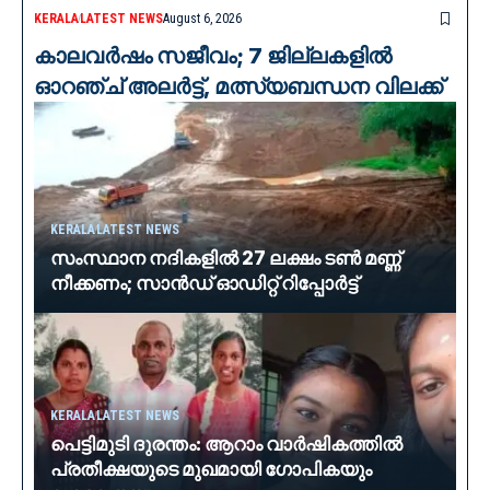
KERALA
LATEST NEWS
August 6, 2026
കാലവർഷം സജീവം; 7 ജില്ലകളിൽ
ഓറഞ്ച് അലർട്ട്, മത്സ്യബന്ധന വിലക്ക്
KERALA
LATEST NEWS
സംസ്ഥാന നദികളിൽ 27 ലക്ഷം ടൺ മണ്ണ്
നീക്കണം; സാൻഡ് ഓഡിറ്റ് റിപ്പോർട്ട്
KERALA
LATEST NEWS
പെട്ടിമുടി ദുരന്തം: ആറാം വാർഷികത്തിൽ
പ്രതീക്ഷയുടെ മുഖമായി ഗോപികയും