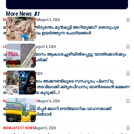
More News
KERALA
LATEST NEWS
August 5, 2026
മൃഗങ്ങൾ പ്രകൃതിദുരന്തം മുൻകൂട്ടി അറിയുമോ? തൊടുപുഴ
ആലക്കോട് സംഭവം ഉയർത്തുന്ന ചോദ്യങ്ങൾ
LATEST NEWS
INDIA
August 4, 2026
എയർ ഇന്ത്യ വിമാനം ആകാശച്ചുഴിയിൽപ്പെട്ടു; യാത്രക്കാർക്കും
ജീവനക്കാർക്കും പരിക്ക്
INDIA
NEWS
August 6, 2026
വ്യാജ ഇൻസ്റ്റഗ്രാം അക്കൗണ്ടിലൂടെ സൗഹൃദം; പ്ലസ് ടു
വിദ്യാർഥിനിയെ തടവിലാക്കി ക്രൂരപീഡനം; ഓൺലൈൻ ഭക്ഷണ
ഓർഡർ പ്രതിയെ കുടുക്കി…!
KERALA
LATEST NEWS
August 6, 2026
ജപ്തിക്ക് പിന്നാലെ ടിപ്പർ ലോറി ഔദ്യോഗിക വാഹനമാക്കി
തിരുവല്ല തഹസിൽദാർ
INDIA
LATEST NEWS
August 5, 2026