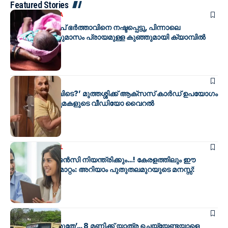
Featured Stories
BV SPECIAL
KERALA
19 ദിവസം മുൻപ് ഭർത്താവിനെ നഷ്ടപ്പെട്ടു, പിന്നാലെ
മഴക്കെടുതി; ഒരുമാസം പ്രായമുള്ള കുഞ്ഞുമായി ക്യാമ്പിൽ
പകച്ച് സൂര്യ
BV SPECIAL
‘താക്കോൽ എവിടെ?’ മുത്തശ്ശിക്ക് ആക്സസ് കാർഡ് ഉപയോഗം
പഠിപ്പിച്ച കൊച്ചുമകളുടെ വീഡിയോ വൈറൽ
KERALA
BV SPECIAL
ലോകം ഇനി ജെൻസി നിയന്ത്രിക്കും…! കേരളത്തിലും ഈ
കാര്യങ്ങളിൽ മാറ്റം: അറിയാം പുതുതലമുറയുടെ മനസ്സ്:
NEWS
BV SPECIAL
‘ബസ് മിസ്സാകരുതേ’… 8 മണിക്ക് യാത്ര ചെയ്യേണ്ടയാളെ