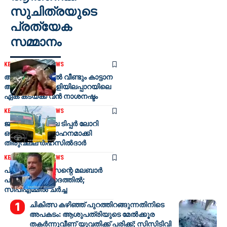
സുചിത്രയുടെ
പ്രത്യേക
സമ്മാനം
KERALA
LATEST NEWS
അതിരപ്പിള്ളിയിൽ വീണ്ടും കാട്ടാന
ആക്രമണം; പുളിയിലപ്പാറയിലെ
ഏക കടയ്ക്ക് വൻ നാശനഷ്ടം
KERALA
LATEST NEWS
ജപ്തിക്ക് പിന്നാലെ ടിപ്പർ ലോറി
ഔദ്യോഗിക വാഹനമാക്കി
തിരുവല്ല തഹസിൽദാർ
KERALA
LATEST NEWS
പി.കെ. ജോൺസന്റെ മലബാർ
പരാമർശം വിവാദത്തിൽ;
സിപിഎമ്മിൽ ചർച്ച
ചികിത്സ കഴിഞ്ഞ് പുറത്തിറങ്ങുന്നതിനിടെ
അപകടം: ആശുപത്രിയുടെ മേൽക്കൂര
തകർന്നുവീണ് യുവതിക്ക് പരിക്ക്; സിസിടിവി