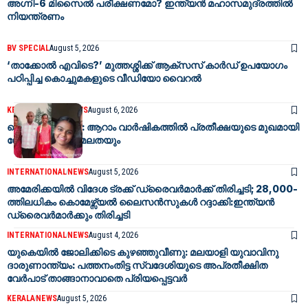
അഗ്നി-6 മിസൈൽ പരീക്ഷണമോ? ഇന്ത്യൻ മഹാസമുദ്രത്തിൽ
നിയന്ത്രണം
BV SPECIAL
August 5, 2026
‘താക്കോൽ എവിടെ?’ മുത്തശ്ശിക്ക് ആക്സസ് കാർഡ് ഉപയോഗം
പഠിപ്പിച്ച കൊച്ചുമകളുടെ വീഡിയോ വൈറൽ
KERALA
LATEST NEWS
August 6, 2026
പെട്ടിമുടി ദുരന്തം: ആറാം വാർഷികത്തിൽ പ്രതീക്ഷയുടെ മുഖമായി
ഗോപികയും ഹേമലതയും
INTERNATIONAL
NEWS
August 5, 2026
അമേരിക്കയിൽ വിദേശ ട്രക്ക് ഡ്രൈവർമാർക്ക് തിരിച്ചടി; 28,000-
ത്തിലധികം കൊമേഴ്സ്യൽ ലൈസൻസുകൾ റദ്ദാക്കി:ഇന്ത്യൻ
ഡ്രൈവർമാർക്കും തിരിച്ചടി
INTERNATIONAL
NEWS
August 4, 2026
യുകെയിൽ ജോലിക്കിടെ കുഴഞ്ഞുവീണു: മലയാളി യുവാവിനു
ദാരുണാന്ത്യം: പത്തനംതിട്ട സ്വദേശിയുടെ അപ്രതീക്ഷിത
വേർപാട് താങ്ങാനാവാതെ പ്രിയപ്പെട്ടവർ
KERALA
NEWS
August 5, 2026