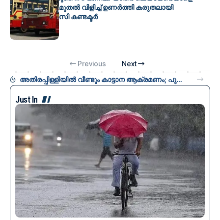
പുലർച്ചെ 4.38 മുതൽ വിളിച്ച് ഉണർത്തി കരുതലായി
കെഎസ്ആർടിസി കണ്ടക്ടർ
Previous
Next
അതിരപ്പിള്ളിയിൽ വീണ്ടും കാട്ടാന ആക്രമണം; പുളിയിലപ്പാറയിലെ ഏക കടയ്ക്ക് വൻ നാശനഷ്ടം
Just In