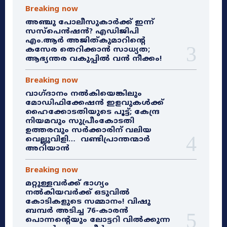
Breaking now
അഞ്ചു പോലീസുകാർക്ക് ഇന്ന്
സസ്‌പെൻഷൻ? എഡിജിപി
എം.ആർ അജിത്കുമാറിൻ്റെ
കസേര തെറിക്കാൻ സാധ്യത;
ആഭ്യന്തര വകുപ്പിൽ വൻ നീക്കം!
Breaking now
വാഗ്ദാനം നൽകിയെങ്കിലും
മോഡിഫിക്കേഷൻ ഇളവുകൾക്ക്
ഹൈക്കോടതിയുടെ പൂട്ട്; കേന്ദ്ര
നിയമവും സുപ്രീംകോടതി
ഉത്തരവും സർക്കാരിന് വലിയ
വെല്ലുവിളി… വണ്ടിപ്രാന്തന്മാർ
അറിയാൻ
Breaking now
മറ്റുള്ളവർക്ക് ഭാഗ്യം
നൽകിയവർക്ക് ഒടുവിൽ
കോടികളുടെ സമ്മാനം! വിഷു
ബമ്പർ അടിച്ച 76-കാരൻ
പൊന്നന്റെയും ലോട്ടറി വിൽക്കുന്ന