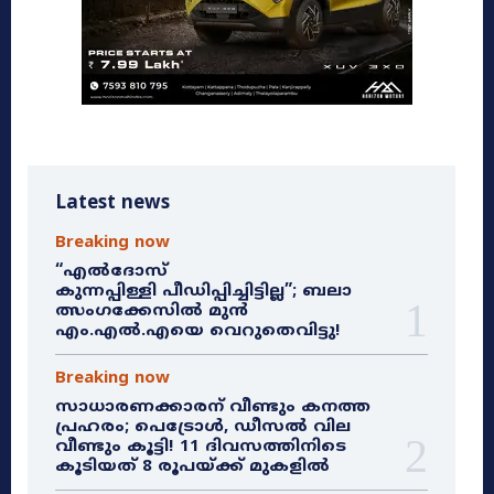
Latest news
Breaking now
“എൽദോസ്
കുന്നപ്പിള്ളി പീഡിപ്പിച്ചിട്ടില്ല”; ബലാ
ത്സംഗക്കേസിൽ മുൻ
എം.എൽ.എയെ വെറുതെവിട്ടു!
Breaking now
സാധാരണക്കാരന് വീണ്ടും കനത്ത
പ്രഹരം; പെട്രോൾ, ഡീസൽ വില
വീണ്ടും കൂട്ടി! 11 ദിവസത്തിനിടെ
കൂടിയത് 8 രൂപയ്ക്ക് മുകളിൽ