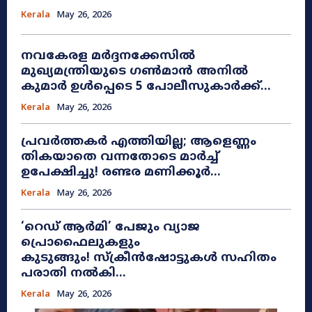
Kerala
May 26, 2026
നവകേരള മർദ്ദനക്കേസിൽ
മുഖ്യമന്ത്രിയുടെ ഗൺമാൻ അനിൽ
കുമാർ ഉൾപ്പെടെ 5 പോലീസുകാർക്ക്...
Kerala
May 26, 2026
പ്രവർത്തകർ എത്തിയില്ല; ആളെണ്ണം
തികയാതെ വന്നതോടെ മാർച്ച്
ഉപേക്ഷിച്ചു! രണ്ടര മണിക്കൂർ...
Kerala
May 26, 2026
​‘റെഡ് ആർമി’ പേജും വ്യാജ
പ്രൊഫൈലുകളും
കുടുങ്ങും! സ്ക്രീൻഷോട്ടുകൾ സഹിതം
പരാതി നൽകി...
Kerala
May 26, 2026