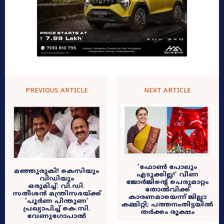
PREVIOUS ARTICLE
NEXT ARTICLE
​’ഫോൺ പോലും
മഞ്ഞുരുകി! കെസിയും
എടുക്കില്ല!’ വീണ
വിഡിയും
ജോർജിന്റെ പെരുമാറ്റം
ഒരുമിച്ച്: വി.ഡി.
തോൽവിക്ക്
സതീശൻ മന്ത്രിസഭയ്ക്ക്
കാരണമായെന്ന് ജില്ലാ
‘പൂർണ പിന്തുണ’
കമ്മിറ്റി; പത്തനംതിട്ടയിൽ
പ്രഖ്യാപിച്ച് കെ.സി.
തർക്കം രൂക്ഷം
വേണുഗോപാൽ