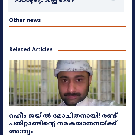
മകന്റെയും കണ്ണീർക്കഥ
Other news
Related Articles
റഹീം ജയിൽ മോചിതനായി! രണ്ട്
പതിറ്റാണ്ടിന്റെ നരകയാതനയ്ക്ക്
അന്ത്യം