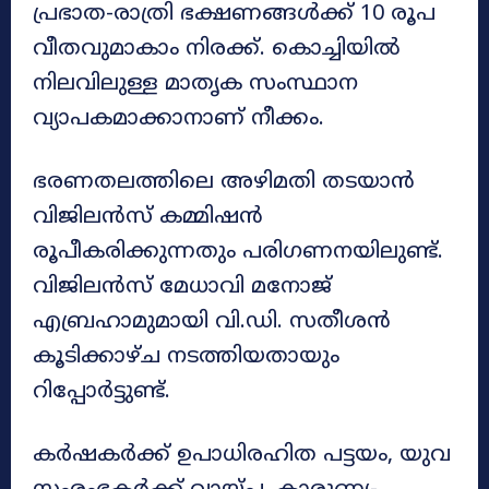
പ്രഭാത-രാത്രി ഭക്ഷണങ്ങൾക്ക് 10 രൂപ
വീതവുമാകാം നിരക്ക്. കൊച്ചിയിൽ
നിലവിലുള്ള മാതൃക സംസ്ഥാന
വ്യാപകമാക്കാനാണ് നീക്കം.
ഭരണതലത്തിലെ അഴിമതി തടയാൻ
വിജിലൻസ് കമ്മിഷൻ
രൂപീകരിക്കുന്നതും പരിഗണനയിലുണ്ട്.
വിജിലൻസ് മേധാവി മനോജ്
എബ്രഹാമുമായി വി.ഡി. സതീശൻ
കൂടിക്കാഴ്ച നടത്തിയതായും
റിപ്പോർട്ടുണ്ട്.
കർഷകർക്ക് ഉപാധിരഹിത പട്ടയം, യുവ