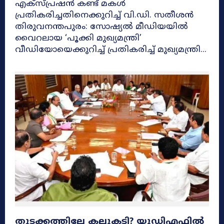
എക്സ്പ്രഷൻ കണ്ട് മകൾ
പ്രതികരിച്ചതിനെക്കുറിച്ച് വി.ഡി. സതീശൻ
തിരുവനന്തപുരം: സോഷ്യൽ മീഡിയയിൽ
വൈറലായ ‘പൂക്കി മുഖ്യമന്ത്രി’
വീഡിയോയെക്കുറിച്ച് പ്രതികരിച്ച് മുഖ്യമന്ത്രി...
തുടക്കത്തിലേ കല്ലുകടി? യുഡിഎഫിൽ