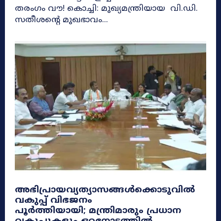
തരംഗം വൗ! കൊച്ചി: മുഖ്യമന്ത്രിയായ വി.ഡി.
സതീശന്റെ മുഖഭാവം...
അഭിപ്രായവ്യത്യാസങ്ങൾക്കൊടുവിൽ
വകുപ്പ് വിഭജനം
പൂർത്തിയായി; മന്ത്രിമാരും പ്രധാന