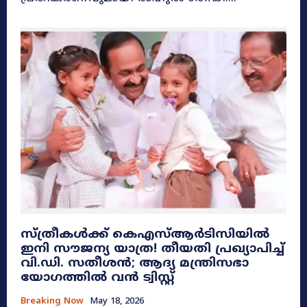
സ്ത്രീകൾക്ക് കെഎസ്ആർടിസിയിൽ
ഇനി സൗജന്യ യാത്ര! തീയതി പ്രഖ്യാപിച്ച്
വി.ഡി. സതീശൻ; ആദ്യ മന്ത്രിസഭാ
യോഗത്തിൽ വൻ ട്വിസ്റ്റ്
Breaking Now
May 18, 2026