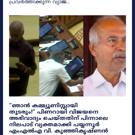
പ്രവർത്തിക്കുന്ന വ്യാജ...
​“ഞാൻ കമ്മ്യൂണിസ്റ്റായി
തുടരും!” പിണറായി വിജയനെ
അഭിവാദ്യം ചെയ്തതിന് പിന്നാലെ
നിലപാട് വ്യക്തമാക്കി പയ്യന്നൂർ
എംഎൽഎ വി. കുഞ്ഞികൃഷ്ണൻ