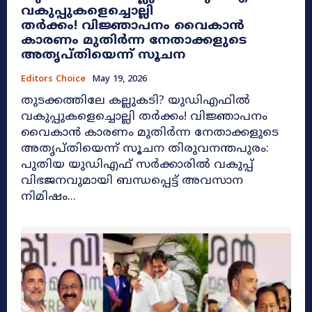
വകുപ്പുകളെച്ചൊല്ലി
തർക്കം! വിജ്ഞാപനം വൈകാൻ
കാരണം മുതിർന്ന നേതാക്കളുടെ
അതൃപ്തിയെന്ന് സൂചന
Editors Choice
May 19, 2026
തുടക്കത്തിലേ കല്ലുകടി? യുഡിഎഫിൽ
വകുപ്പുകളെച്ചൊല്ലി തർക്കം! വിജ്ഞാപനം
വൈകാൻ കാരണം മുതിർന്ന നേതാക്കളുടെ
അതൃപ്തിയെന്ന് സൂചന തിരുവനന്തപുരം:
പുതിയ യുഡിഎഫ് സർക്കാരിൽ വകുപ്പ്
വിഭജനവുമായി ബന്ധപ്പെട്ട് അവസാന
നിമിഷം...