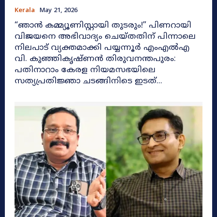
Kerala
May 21, 2026
​“ഞാൻ കമ്മ്യൂണിസ്റ്റായി തുടരും!” പിണറായി
വിജയനെ അഭിവാദ്യം ചെയ്തതിന് പിന്നാലെ
നിലപാട് വ്യക്തമാക്കി പയ്യന്നൂർ എംഎൽഎ
വി. കുഞ്ഞികൃഷ്ണൻ തിരുവനന്തപുരം:
പതിനാറാം കേരള നിയമസഭയിലെ
സത്യപ്രതിജ്ഞാ ചടങ്ങിനിടെ ഇടത്...