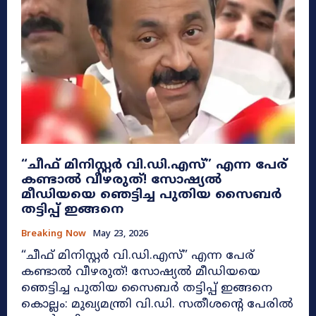
​“ചീഫ് മിനിസ്റ്റർ വി.ഡി.എസ്” എന്ന പേര്
കണ്ടാൽ വീഴരുത്! സോഷ്യൽ
മീഡിയയെ ഞെട്ടിച്ച പുതിയ സൈബർ
തട്ടിപ്പ് ഇങ്ങനെ
Breaking Now
May 23, 2026
​“ചീഫ് മിനിസ്റ്റർ വി.ഡി.എസ്” എന്ന പേര്
കണ്ടാൽ വീഴരുത്! സോഷ്യൽ മീഡിയയെ
ഞെട്ടിച്ച പുതിയ സൈബർ തട്ടിപ്പ് ഇങ്ങനെ
കൊല്ലം: മുഖ്യമന്ത്രി വി.ഡി. സതീശന്റെ പേരിൽ