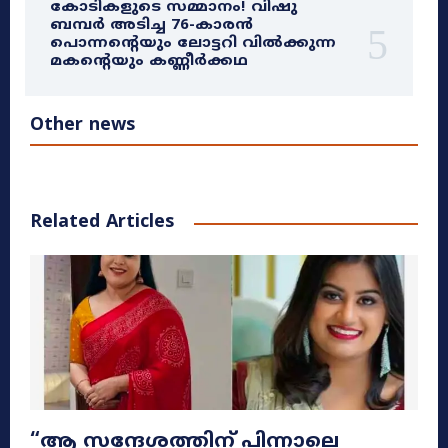
കോടികളുടെ സമ്മാനം! വിഷു
ബമ്പർ അടിച്ച 76-കാരൻ
പൊന്നന്റെയും ലോട്ടറി വിൽക്കുന്ന
മകന്റെയും കണ്ണീർക്കഥ
Other news
Related Articles
​“ആ സന്ദേശത്തിന് പിന്നാലെ