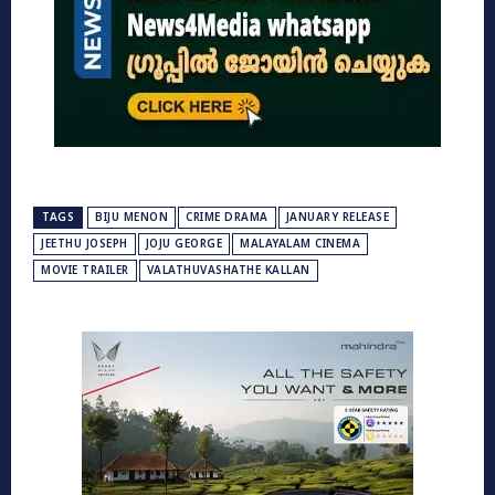
TAGS
BIJU MENON
CRIME DRAMA
JANUARY RELEASE
JEETHU JOSEPH
JOJU GEORGE
MALAYALAM CINEMA
MOVIE TRAILER
VALATHUVASHATHE KALLAN