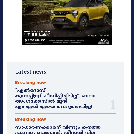
Latest news
Breaking now
“എൽദോസ്
കുന്നപ്പിള്ളി പീഡിപ്പിച്ചിട്ടില്ല”; ബലാ
ത്സംഗക്കേസിൽ മുൻ
എം.എൽ.എയെ വെറുതെവിട്ടു!
Breaking now
സാധാരണക്കാരന് വീണ്ടും കനത്ത
പ്രഹരം; പെട്രോൾ, ഡീസൽ വില