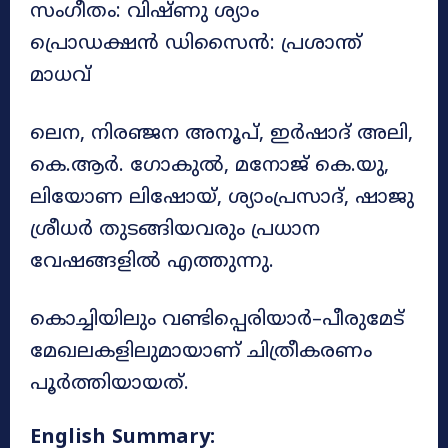
സംഗീതം: വിഷ്ണു ശ്യാം
പ്രൊഡക്ഷൻ ഡിസൈൻ: പ്രശാന്ത്
മാധവ്
ലെന, നിരഞ്ജന അനൂപ്, ഇർഷാദ് അലി,
കെ.ആർ. ഗോകുൽ, മനോജ് കെ.യു,
ലിയോണ ലിഷോയ്, ശ്യാംപ്രസാദ്, ഷാജു
ശ്രീധർ തുടങ്ങിയവരും പ്രധാന
വേഷങ്ങളിൽ എത്തുന്നു.
കൊച്ചിയിലും വണ്ടിപ്പെരിയാർ–പീരുമേട്
മേഖലകളിലുമായാണ് ചിത്രീകരണം
പൂർത്തിയായത്.
English Summary: