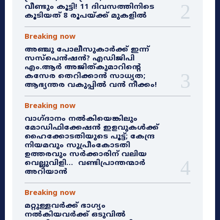
വീണ്ടും കൂട്ടി! 11 ദിവസത്തിനിടെ
കൂടിയത് 8 രൂപയ്ക്ക് മുകളിൽ
Breaking now
അഞ്ചു പോലീസുകാർക്ക് ഇന്ന്
സസ്‌പെൻഷൻ? എഡിജിപി
എം.ആർ അജിത്കുമാറിൻ്റെ
കസേര തെറിക്കാൻ സാധ്യത;
ആഭ്യന്തര വകുപ്പിൽ വൻ നീക്കം!
Breaking now
വാഗ്ദാനം നൽകിയെങ്കിലും
മോഡിഫിക്കേഷൻ ഇളവുകൾക്ക്
ഹൈക്കോടതിയുടെ പൂട്ട്; കേന്ദ്ര
നിയമവും സുപ്രീംകോടതി
ഉത്തരവും സർക്കാരിന് വലിയ
വെല്ലുവിളി… വണ്ടിപ്രാന്തന്മാർ
അറിയാൻ
Breaking now
മറ്റുള്ളവർക്ക് ഭാഗ്യം
നൽകിയവർക്ക് ഒടുവിൽ