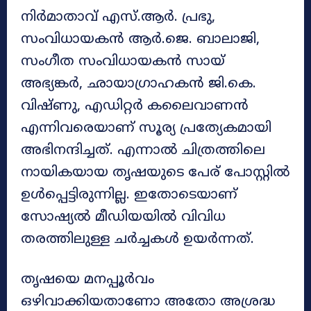
നിർമാതാവ് എസ്.ആർ. പ്രഭു,
സംവിധായകൻ ആർ.ജെ. ബാലാജി,
സംഗീത സംവിധായകൻ സായ്
അഭ്യങ്കർ, ഛായാഗ്രാഹകൻ ജി.കെ.
വിഷ്ണു, എഡിറ്റർ കലൈവാണൻ
എന്നിവരെയാണ് സൂര്യ പ്രത്യേകമായി
അഭിനന്ദിച്ചത്. എന്നാൽ ചിത്രത്തിലെ
നായികയായ തൃഷയുടെ പേര് പോസ്റ്റിൽ
ഉൾപ്പെട്ടിരുന്നില്ല. ഇതോടെയാണ്
സോഷ്യൽ മീഡിയയിൽ വിവിധ
തരത്തിലുള്ള ചർച്ചകൾ ഉയർന്നത്.
തൃഷയെ മനപ്പൂർവം
ഒഴിവാക്കിയതാണോ അതോ അശ്രദ്ധ