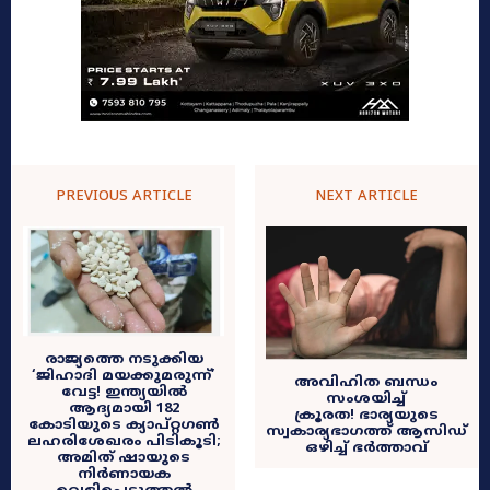
PREVIOUS ARTICLE
NEXT ARTICLE
രാജ്യത്തെ നടുക്കിയ
‘ജിഹാദി മയക്കുമരുന്ന്’
അവിഹിത ബന്ധം
വേട്ട! ഇന്ത്യയിൽ
സംശയിച്ച്
ആദ്യമായി 182
ക്രൂരത! ഭാര്യയുടെ
കോടിയുടെ ക്യാപ്റ്റഗൺ
സ്വകാര്യഭാഗത്ത് ആസിഡ്
ലഹരിശേഖരം പിടികൂടി;
ഒഴിച്ച് ഭർത്താവ്
അമിത് ഷായുടെ
നിർണായക