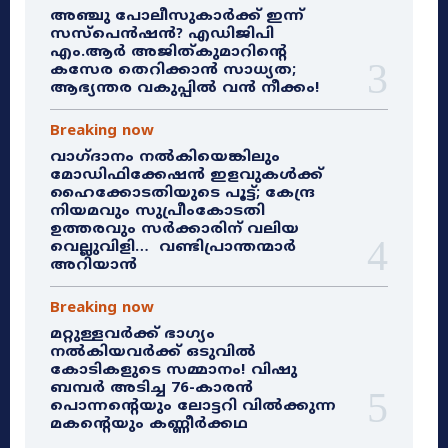
അഞ്ചു പോലീസുകാർക്ക് ഇന്ന്
സസ്‌പെൻഷൻ? എഡിജിപി
എം.ആർ അജിത്കുമാറിൻ്റെ
കസേര തെറിക്കാൻ സാധ്യത;
ആഭ്യന്തര വകുപ്പിൽ വൻ നീക്കം!
Breaking now
വാഗ്ദാനം നൽകിയെങ്കിലും
മോഡിഫിക്കേഷൻ ഇളവുകൾക്ക്
ഹൈക്കോടതിയുടെ പൂട്ട്; കേന്ദ്ര
നിയമവും സുപ്രീംകോടതി
ഉത്തരവും സർക്കാരിന് വലിയ
വെല്ലുവിളി… വണ്ടിപ്രാന്തന്മാർ
അറിയാൻ
Breaking now
മറ്റുള്ളവർക്ക് ഭാഗ്യം
നൽകിയവർക്ക് ഒടുവിൽ
കോടികളുടെ സമ്മാനം! വിഷു
ബമ്പർ അടിച്ച 76-കാരൻ
പൊന്നന്റെയും ലോട്ടറി വിൽക്കുന്ന
മകന്റെയും കണ്ണീർക്കഥ