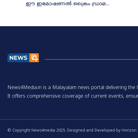
ഈ ഇമോഷണൽ ക്രൈം ഡ്രാമ...
News4Media.in is a Malayalam news portal delivering the la
It offers comprehensive coverage of current events, ensur
© Copyright News4media 2025. Designed and Developed by Horizon Di