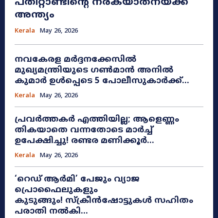
പതിറ്റാണ്ടിന്റെ നരകയാതനയ്ക്ക്
അന്ത്യം
Kerala
May 26, 2026
നവകേരള മർദ്ദനക്കേസിൽ
മുഖ്യമന്ത്രിയുടെ ഗൺമാൻ അനിൽ
കുമാർ ഉൾപ്പെടെ 5 പോലീസുകാർക്ക്...
Kerala
May 26, 2026
പ്രവർത്തകർ എത്തിയില്ല; ആളെണ്ണം
തികയാതെ വന്നതോടെ മാർച്ച്
ഉപേക്ഷിച്ചു! രണ്ടര മണിക്കൂർ...
Kerala
May 26, 2026
​‘റെഡ് ആർമി’ പേജും വ്യാജ
പ്രൊഫൈലുകളും
കുടുങ്ങും! സ്ക്രീൻഷോട്ടുകൾ സഹിതം
പരാതി നൽകി...