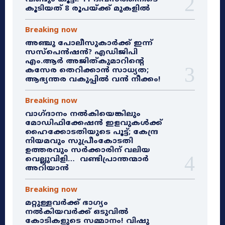
കൂടിയത് 8 രൂപയ്ക്ക് മുകളിൽ
Breaking now
അഞ്ചു പോലീസുകാർക്ക് ഇന്ന്
സസ്‌പെൻഷൻ? എഡിജിപി
എം.ആർ അജിത്കുമാറിൻ്റെ
കസേര തെറിക്കാൻ സാധ്യത;
ആഭ്യന്തര വകുപ്പിൽ വൻ നീക്കം!
Breaking now
വാഗ്ദാനം നൽകിയെങ്കിലും
മോഡിഫിക്കേഷൻ ഇളവുകൾക്ക്
ഹൈക്കോടതിയുടെ പൂട്ട്; കേന്ദ്ര
നിയമവും സുപ്രീംകോടതി
ഉത്തരവും സർക്കാരിന് വലിയ
വെല്ലുവിളി… വണ്ടിപ്രാന്തന്മാർ
അറിയാൻ
Breaking now
മറ്റുള്ളവർക്ക് ഭാഗ്യം
നൽകിയവർക്ക് ഒടുവിൽ
കോടികളുടെ സമ്മാനം! വിഷു