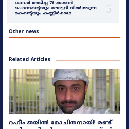
ബമ്പർ അടിച്ച 76-കാരൻ
പൊന്നന്റെയും ലോട്ടറി വിൽക്കുന്ന
മകന്റെയും കണ്ണീർക്കഥ
Other news
Related Articles
റഹീം ജയിൽ മോചിതനായി! രണ്ട്