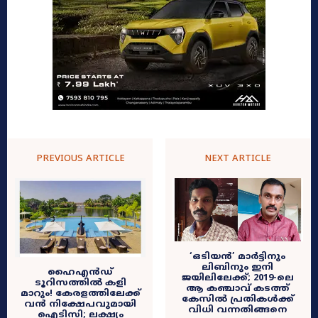
PREVIOUS ARTICLE
NEXT ARTICLE
‘ഒടിയൻ’ മാർട്ടിനും
ലിബിനും ഇനി
ഹൈഎൻഡ്
ജയിലിലേക്ക്; 2019-ലെ
ടൂറിസത്തിൽ കളി
ആ കഞ്ചാവ് കടത്ത്
മാറും! കേരളത്തിലേക്ക്
കേസിൽ പ്രതികൾക്ക്
വൻ നിക്ഷേപവുമായി
വിധി വന്നതിങ്ങനെ
ഐടിസി; ലക്ഷ്യം