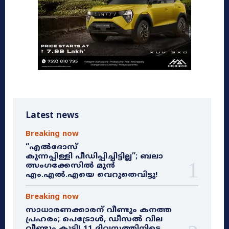
Latest news
Breaking now
“എൽദോസ്
കുന്നപ്പിള്ളി പീഡിപ്പിച്ചിട്ടില്ല”; ബലാ
ത്സംഗക്കേസിൽ മുൻ
എം.എൽ.എയെ വെറുതെവിട്ടു!
Breaking now
സാധാരണക്കാരന് വീണ്ടും കനത്ത
പ്രഹരം; പെട്രോൾ, ഡീസൽ വില
വീണ്ടും കൂട്ടി! 11 ദിവസത്തിനിടെ