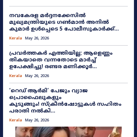
നവകേരള മർദ്ദനക്കേസിൽ
മുഖ്യമന്ത്രിയുടെ ഗൺമാൻ അനിൽ
കുമാർ ഉൾപ്പെടെ 5 പോലീസുകാർക്ക്...
Kerala
May 26, 2026
പ്രവർത്തകർ എത്തിയില്ല; ആളെണ്ണം
തികയാതെ വന്നതോടെ മാർച്ച്
ഉപേക്ഷിച്ചു! രണ്ടര മണിക്കൂർ...
Kerala
May 26, 2026
​‘റെഡ് ആർമി’ പേജും വ്യാജ
പ്രൊഫൈലുകളും
കുടുങ്ങും! സ്ക്രീൻഷോട്ടുകൾ സഹിതം
പരാതി നൽകി...
Kerala
May 26, 2026