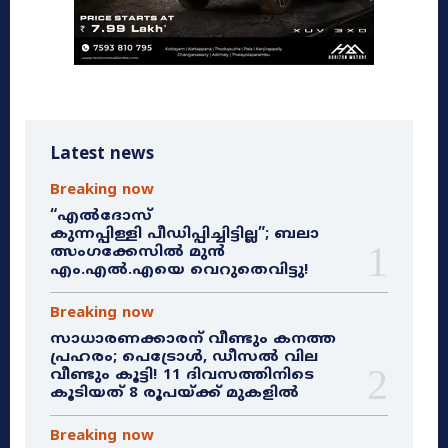
Latest news
Breaking now
“എൽദോസ്
കുന്നപ്പിള്ളി പീഡിപ്പിച്ചിട്ടില്ല”; ബലാ
ത്സംഗക്കേസിൽ മുൻ
എം.എൽ.എയെ വെറുതെവിട്ടു!
Breaking now
സാധാരണക്കാരന് വീണ്ടും കനത്ത
പ്രഹരം; പെട്രോൾ, ഡീസൽ വില
വീണ്ടും കൂട്ടി! 11 ദിവസത്തിനിടെ
കൂടിയത് 8 രൂപയ്ക്ക് മുകളിൽ
Breaking now