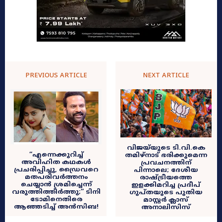
PREVIOUS ARTICLE
NEXT ARTICLE
വിജയ്‌യുടെ ടി.വി.കെ
​“എന്നെക്കുറിച്ച്
തമിഴ്‌നാട് ഭരിക്കുമെന്ന
അവിഹിത കഥകൾ
പ്രവചനത്തിന്
പ്രചരിപ്പിച്ചു, ഡ്രൈവറെ
പിന്നാലെ; ദേശീയ
മതപരിവർത്തനം
രാഷ്ട്രീയത്തെ
ചെയ്യാൻ ശ്രമിച്ചെന്ന്
ഇളക്കിമറിച്ച പ്രദീപ്
വരുത്തിത്തീർത്തു;” ടിനി
ഗുപ്തയുടെ പുതിയ
ടോമിനെതിരെ
മാസ്റ്റർ ക്ലാസ്
ആഞ്ഞടിച്ച് അൻസിബ!
അനാലിസിസ്