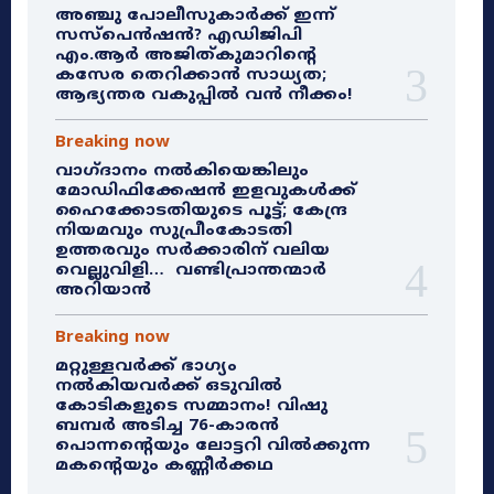
അഞ്ചു പോലീസുകാർക്ക് ഇന്ന്
സസ്‌പെൻഷൻ? എഡിജിപി
എം.ആർ അജിത്കുമാറിൻ്റെ
കസേര തെറിക്കാൻ സാധ്യത;
ആഭ്യന്തര വകുപ്പിൽ വൻ നീക്കം!
Breaking now
വാഗ്ദാനം നൽകിയെങ്കിലും
മോഡിഫിക്കേഷൻ ഇളവുകൾക്ക്
ഹൈക്കോടതിയുടെ പൂട്ട്; കേന്ദ്ര
നിയമവും സുപ്രീംകോടതി
ഉത്തരവും സർക്കാരിന് വലിയ
വെല്ലുവിളി… വണ്ടിപ്രാന്തന്മാർ
അറിയാൻ
Breaking now
മറ്റുള്ളവർക്ക് ഭാഗ്യം
നൽകിയവർക്ക് ഒടുവിൽ
കോടികളുടെ സമ്മാനം! വിഷു
ബമ്പർ അടിച്ച 76-കാരൻ
പൊന്നന്റെയും ലോട്ടറി വിൽക്കുന്ന
മകന്റെയും കണ്ണീർക്കഥ