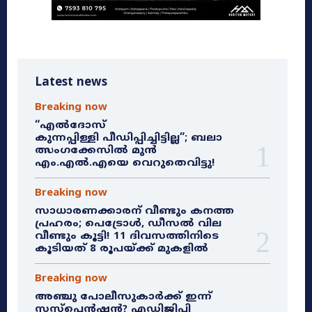
Latest news
Breaking now
“എൽദോസ്
കുന്നപ്പിള്ളി പീഡിപ്പിച്ചിട്ടില്ല”; ബലാ
ത്സംഗക്കേസിൽ മുൻ
എം.എൽ.എയെ വെറുതെവിട്ടു!
Breaking now
സാധാരണക്കാരന് വീണ്ടും കനത്ത
പ്രഹരം; പെട്രോൾ, ഡീസൽ വില
വീണ്ടും കൂട്ടി! 11 ദിവസത്തിനിടെ
കൂടിയത് 8 രൂപയ്ക്ക് മുകളിൽ
Breaking now
അഞ്ചു പോലീസുകാർക്ക് ഇന്ന്
സസ്‌പെൻഷൻ? എഡിജിപി