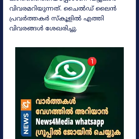
വിവരമറിയുന്നത്. ചൈൽഡ് ലൈൻ
പ്രവർത്തകർ സ്കൂളിൽ എത്തി
വിവരങ്ങൾ ശേഖരിച്ചു.