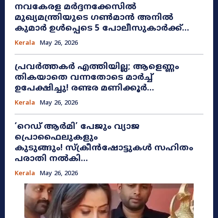
നവകേരള മർദ്ദനക്കേസിൽ
മുഖ്യമന്ത്രിയുടെ ഗൺമാൻ അനിൽ
കുമാർ ഉൾപ്പെടെ 5 പോലീസുകാർക്ക്...
Kerala
May 26, 2026
പ്രവർത്തകർ എത്തിയില്ല; ആളെണ്ണം
തികയാതെ വന്നതോടെ മാർച്ച്
ഉപേക്ഷിച്ചു! രണ്ടര മണിക്കൂർ...
Kerala
May 26, 2026
​‘റെഡ് ആർമി’ പേജും വ്യാജ
പ്രൊഫൈലുകളും
കുടുങ്ങും! സ്ക്രീൻഷോട്ടുകൾ സഹിതം
പരാതി നൽകി...
Kerala
May 26, 2026