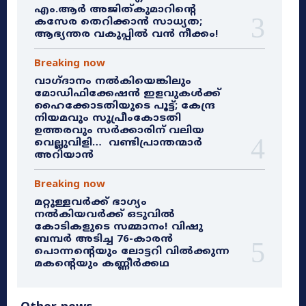
എം.ആർ അജിത്കുമാറിൻ്റെ
കസേര തെറിക്കാൻ സാധ്യത;
ആഭ്യന്തര വകുപ്പിൽ വൻ നീക്കം!
Breaking now
വാഗ്ദാനം നൽകിയെങ്കിലും
മോഡിഫിക്കേഷൻ ഇളവുകൾക്ക്
ഹൈക്കോടതിയുടെ പൂട്ട്; കേന്ദ്ര
നിയമവും സുപ്രീംകോടതി
ഉത്തരവും സർക്കാരിന് വലിയ
വെല്ലുവിളി… വണ്ടിപ്രാന്തന്മാർ
അറിയാൻ
Breaking now
മറ്റുള്ളവർക്ക് ഭാഗ്യം
നൽകിയവർക്ക് ഒടുവിൽ
കോടികളുടെ സമ്മാനം! വിഷു
ബമ്പർ അടിച്ച 76-കാരൻ
പൊന്നന്റെയും ലോട്ടറി വിൽക്കുന്ന
മകന്റെയും കണ്ണീർക്കഥ