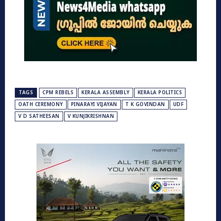
TAGS
CPM REBELS
KERALA ASSEMBLY
KERALA POLITICS
OATH CEREMONY
PINARAYI VIJAYAN
T K GOVINDAN
UDF
V D SATHEESAN
V KUNJIKRISHNAN