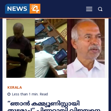
KERALA
Less than 1
min.
Read
​“ഞാൻ കമ്മ്യൂണിസ്റ്റായി
തുടരും!” പിണറായി വിജയനെ