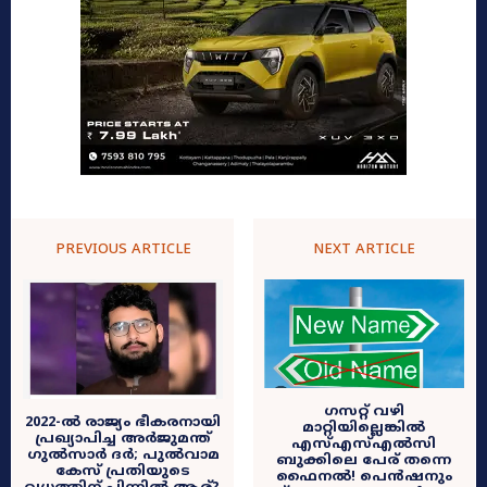
PREVIOUS ARTICLE
NEXT ARTICLE
ഗസറ്റ് വഴി
2022-ൽ രാജ്യം ഭീകരനായി
മാറ്റിയില്ലെങ്കിൽ
പ്രഖ്യാപിച്ച അർജുമന്ത്
എസ്എസ്എൽസി
ഗുൽസാർ ദർ; പുൽവാമ
ബുക്കിലെ പേര് തന്നെ
കേസ് പ്രതിയുടെ
ഫൈനൽ! പെൻഷനും