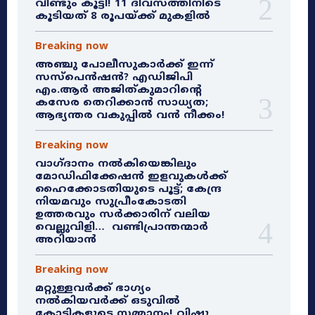
വീണ്ടും കൂട്ടി! 11 ദിവസത്തിനിടെ
കൂടിയത് 8 രൂപയ്ക്ക് മുകളിൽ
Breaking now
അഞ്ചു പോലീസുകാർക്ക് ഇന്ന്
സസ്‌പെൻഷൻ? എഡിജിപി
എം.ആർ അജിത്കുമാറിൻ്റെ
കസേര തെറിക്കാൻ സാധ്യത;
ആഭ്യന്തര വകുപ്പിൽ വൻ നീക്കം!
Breaking now
വാഗ്ദാനം നൽകിയെങ്കിലും
മോഡിഫിക്കേഷൻ ഇളവുകൾക്ക്
ഹൈക്കോടതിയുടെ പൂട്ട്; കേന്ദ്ര
നിയമവും സുപ്രീംകോടതി
ഉത്തരവും സർക്കാരിന് വലിയ
വെല്ലുവിളി… വണ്ടിപ്രാന്തന്മാർ
അറിയാൻ
Breaking now
മറ്റുള്ളവർക്ക് ഭാഗ്യം
നൽകിയവർക്ക് ഒടുവിൽ
കോടികളുടെ സമ്മാനം! വിഷു