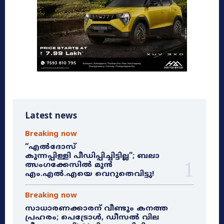
Latest news
Breaking now
“എൽദോസ്
കുന്നപ്പിള്ളി പീഡിപ്പിച്ചിട്ടില്ല”; ബലാ
ത്സംഗക്കേസിൽ മുൻ
എം.എൽ.എയെ വെറുതെവിട്ടു!
Breaking now
സാധാരണക്കാരന് വീണ്ടും കനത്ത
പ്രഹരം; പെട്രോൾ, ഡീസൽ വില