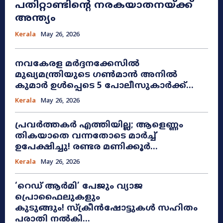
പതിറ്റാണ്ടിന്റെ നരകയാതനയ്ക്ക്
അന്ത്യം
Kerala
May 26, 2026
നവകേരള മർദ്ദനക്കേസിൽ
മുഖ്യമന്ത്രിയുടെ ഗൺമാൻ അനിൽ
കുമാർ ഉൾപ്പെടെ 5 പോലീസുകാർക്ക്...
Kerala
May 26, 2026
പ്രവർത്തകർ എത്തിയില്ല; ആളെണ്ണം
തികയാതെ വന്നതോടെ മാർച്ച്
ഉപേക്ഷിച്ചു! രണ്ടര മണിക്കൂർ...
Kerala
May 26, 2026
​‘റെഡ് ആർമി’ പേജും വ്യാജ
പ്രൊഫൈലുകളും
കുടുങ്ങും! സ്ക്രീൻഷോട്ടുകൾ സഹിതം
പരാതി നൽകി...