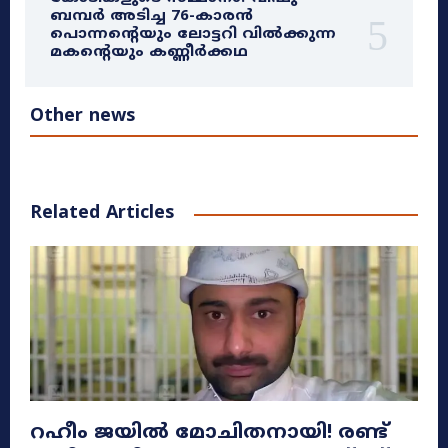
ബമ്പർ അടിച്ച 76-കാരൻ
പൊന്നന്റെയും ലോട്ടറി വിൽക്കുന്ന
മകന്റെയും കണ്ണീർക്കഥ
Other news
Related Articles
റഹീം ജയിൽ മോചിതനായി! രണ്ട്