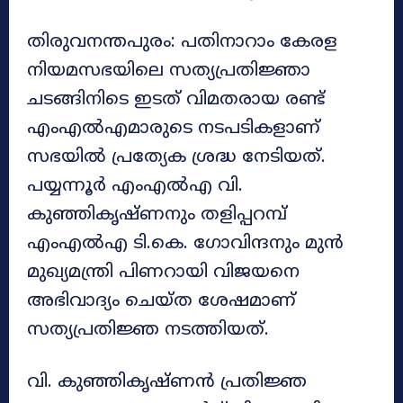
തിരുവനന്തപുരം: പതിനാറാം കേരള
നിയമസഭയിലെ സത്യപ്രതിജ്ഞാ
ചടങ്ങിനിടെ ഇടത് വിമതരായ രണ്ട്
എംഎൽഎമാരുടെ നടപടികളാണ്
സഭയിൽ പ്രത്യേക ശ്രദ്ധ നേടിയത്.
പയ്യന്നൂർ എംഎൽഎ വി.
കുഞ്ഞികൃഷ്ണനും തളിപ്പറമ്പ്
എംഎൽഎ ടി.കെ. ഗോവിന്ദനും മുൻ
മുഖ്യമന്ത്രി പിണറായി വിജയനെ
അഭിവാദ്യം ചെയ്ത ശേഷമാണ്
സത്യപ്രതിജ്ഞ നടത്തിയത്.
വി. കുഞ്ഞികൃഷ്ണൻ പ്രതിജ്ഞ