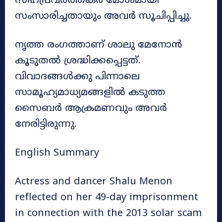
സഹപ്രവർത്തകർ മോശമായി
സംസാരിച്ചതായും അവർ സൂചിപ്പിച്ചു.
നൃത്ത രംഗത്താണ് ശാലു മേനോൻ
കൂടുതൽ ശ്രദ്ധിക്കപ്പെട്ടത്.
വിവാദങ്ങൾക്കു പിന്നാലെ
സാമൂഹ്യമാധ്യമങ്ങളിൽ കടുത്ത
സൈബർ ആക്രമണവും അവർ
നേരിട്ടിരുന്നു.
English Summary
Actress and dancer Shalu Menon
reflected on her 49-day imprisonment
in connection with the 2013 solar scam