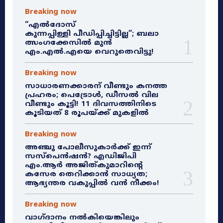
Breaking now
“എൽദോസ്
കുന്നപ്പിള്ളി പീഡിപ്പിച്ചിട്ടില്ല”; ബലാ
ത്സംഗക്കേസിൽ മുൻ
എം.എൽ.എയെ വെറുതെവിട്ടു!
Breaking now
സാധാരണക്കാരന് വീണ്ടും കനത്ത
പ്രഹരം; പെട്രോൾ, ഡീസൽ വില
വീണ്ടും കൂട്ടി! 11 ദിവസത്തിനിടെ
കൂടിയത് 8 രൂപയ്ക്ക് മുകളിൽ
Breaking now
അഞ്ചു പോലീസുകാർക്ക് ഇന്ന്
സസ്‌പെൻഷൻ? എഡിജിപി
എം.ആർ അജിത്കുമാറിൻ്റെ
കസേര തെറിക്കാൻ സാധ്യത;
ആഭ്യന്തര വകുപ്പിൽ വൻ നീക്കം!
Breaking now
വാഗ്ദാനം നൽകിയെങ്കിലും