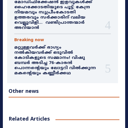
മോഡിഫിക്കേഷൻ ഇളവുകൾക്ക്
ഹൈക്കോടതിയുടെ പൂട്ട്; കേന്ദ്ര
നിയമവും സുപ്രീംകോടതി
ഉത്തരവും സർക്കാരിന് വലിയ
വെല്ലുവിളി… വണ്ടിപ്രാന്തന്മാർ
അറിയാൻ
Breaking now
മറ്റുള്ളവർക്ക് ഭാഗ്യം
നൽകിയവർക്ക് ഒടുവിൽ
കോടികളുടെ സമ്മാനം! വിഷു
ബമ്പർ അടിച്ച 76-കാരൻ
പൊന്നന്റെയും ലോട്ടറി വിൽക്കുന്ന
മകന്റെയും കണ്ണീർക്കഥ
Other news
Related Articles