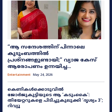
​“ആ സന്ദേശത്തിന് പിന്നാലെ
കുടുംബത്തിൽ
പ്രശ്നങ്ങളുണ്ടായി;” വ്യാജ കേസ്
ആരോപണം ഉന്നയിച്ച...
Entertainment
May 24, 2026
കെണികൾക്കൊടുവിൽ
ജോർജുകുട്ടിയുടെ ആ ‘കടുംകൈ’:
തിയേറ്ററുകളെ പിടിച്ചുകുലുക്കി ‘ദൃശ്യം 3’;
റിവ്യൂ