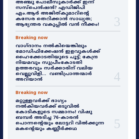
അഞ്ചു പോലീസുകാർക്ക് ഇന്ന്
സസ്‌പെൻഷൻ? എഡിജിപി
എം.ആർ അജിത്കുമാറിൻ്റെ
കസേര തെറിക്കാൻ സാധ്യത;
ആഭ്യന്തര വകുപ്പിൽ വൻ നീക്കം!
Breaking now
വാഗ്ദാനം നൽകിയെങ്കിലും
മോഡിഫിക്കേഷൻ ഇളവുകൾക്ക്
ഹൈക്കോടതിയുടെ പൂട്ട്; കേന്ദ്ര
നിയമവും സുപ്രീംകോടതി
ഉത്തരവും സർക്കാരിന് വലിയ
വെല്ലുവിളി… വണ്ടിപ്രാന്തന്മാർ
അറിയാൻ
Breaking now
മറ്റുള്ളവർക്ക് ഭാഗ്യം
നൽകിയവർക്ക് ഒടുവിൽ
കോടികളുടെ സമ്മാനം! വിഷു
ബമ്പർ അടിച്ച 76-കാരൻ
പൊന്നന്റെയും ലോട്ടറി വിൽക്കുന്ന
മകന്റെയും കണ്ണീർക്കഥ