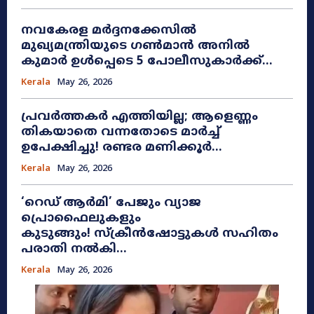
നവകേരള മർദ്ദനക്കേസിൽ
മുഖ്യമന്ത്രിയുടെ ഗൺമാൻ അനിൽ
കുമാർ ഉൾപ്പെടെ 5 പോലീസുകാർക്ക്...
Kerala
May 26, 2026
പ്രവർത്തകർ എത്തിയില്ല; ആളെണ്ണം
തികയാതെ വന്നതോടെ മാർച്ച്
ഉപേക്ഷിച്ചു! രണ്ടര മണിക്കൂർ...
Kerala
May 26, 2026
​‘റെഡ് ആർമി’ പേജും വ്യാജ
പ്രൊഫൈലുകളും
കുടുങ്ങും! സ്ക്രീൻഷോട്ടുകൾ സഹിതം
പരാതി നൽകി...
Kerala
May 26, 2026