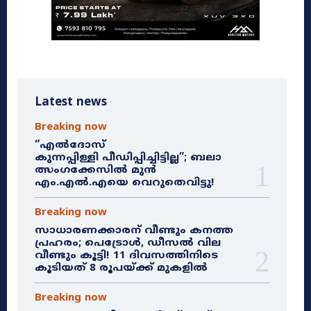
Latest news
Breaking now
“എൽദോസ്
കുന്നപ്പിള്ളി പീഡിപ്പിച്ചിട്ടില്ല”; ബലാ
ത്സംഗക്കേസിൽ മുൻ
എം.എൽ.എയെ വെറുതെവിട്ടു!
Breaking now
സാധാരണക്കാരന് വീണ്ടും കനത്ത
പ്രഹരം; പെട്രോൾ, ഡീസൽ വില
വീണ്ടും കൂട്ടി! 11 ദിവസത്തിനിടെ
കൂടിയത് 8 രൂപയ്ക്ക് മുകളിൽ
Breaking now