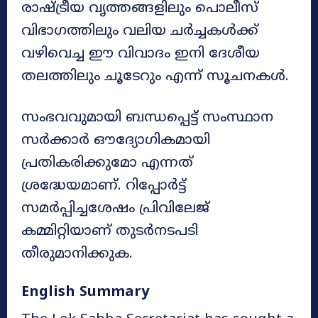
രാഷ്ട്രീയ വൃത്തങ്ങളിലും പൊലീസ്
വിഭാഗത്തിലും വലിയ ചർച്ചകൾക്ക്
വഴിവെച്ച ഈ വിവാദം ഇനി ദേശീയ
തലത്തിലും ചൂടേറും എന്ന് സൂചനകൾ.
സംഭവവുമായി ബന്ധപ്പെട്ട് സംസ്ഥാന
സർക്കാർ ഔദ്യോഗികമായി
പ്രതികരിക്കുമോ എന്നത്
ശ്രദ്ധേയമാണ്. റിപ്പോർട്ട്
സമർപ്പിച്ചശേഷം പ്രിവിലേജ്
കമ്മിറ്റിയാണ് തുടർനടപടി
തീരുമാനിക്കുക.
English Summary