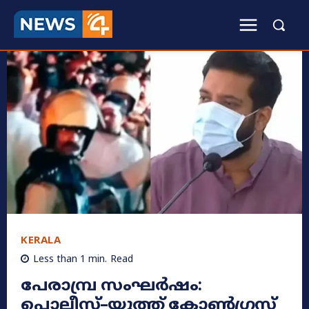
KERALA
Less than 1
min.
Read
പേരാമ്പ്ര സംഘർഷം:
പൊലീസ്–യൂത്ത് കോൺഗ്രസ്