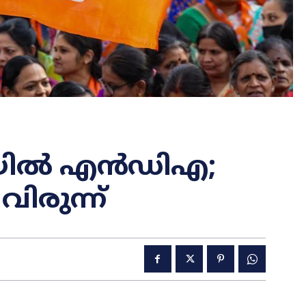
ഷയിൽ എൻഡിഎ;
ിരുന്ന്