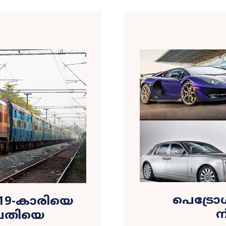
പെട്ര
െ 19-കാരിയെ
ന
്രതിയെ