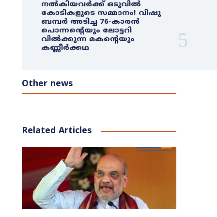
നൽകിയവർക്ക് ഒടുവിൽ
കോടികളുടെ സമ്മാനം! വിഷു
ബമ്പർ അടിച്ച 76-കാരൻ
പൊന്നന്റെയും ലോട്ടറി
വിൽക്കുന്ന മകന്റെയും
കണ്ണീർക്കഥ
Other news
Related Articles