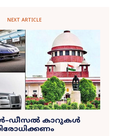
NEXT ARTICLE
ോൾ–ഡീസൽ കാറുകൾ
ിരോധിക്കണം