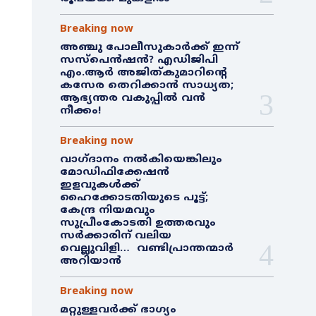
Breaking now
അഞ്ചു പോലീസുകാർക്ക് ഇന്ന്
സസ്‌പെൻഷൻ? എഡിജിപി
എം.ആർ അജിത്കുമാറിൻ്റെ
കസേര തെറിക്കാൻ സാധ്യത;
ആഭ്യന്തര വകുപ്പിൽ വൻ
നീക്കം!
Breaking now
വാഗ്ദാനം നൽകിയെങ്കിലും
മോഡിഫിക്കേഷൻ
ഇളവുകൾക്ക്
ഹൈക്കോടതിയുടെ പൂട്ട്;
കേന്ദ്ര നിയമവും
സുപ്രീംകോടതി ഉത്തരവും
സർക്കാരിന് വലിയ
വെല്ലുവിളി… വണ്ടിപ്രാന്തന്മാർ
അറിയാൻ
Breaking now
മറ്റുള്ളവർക്ക് ഭാഗ്യം