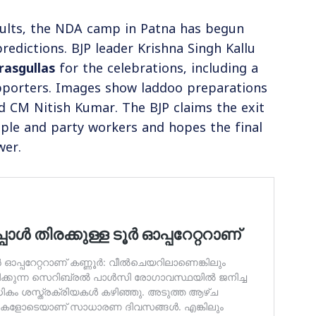
sults, the NDA camp in Patna has begun
redictions. BJP leader Krishna Singh Kallu
rasgullas
for the celebrations, including a
upporters. Images show laddoo preparations
 CM Nitish Kumar. The BJP claims the exit
ople and party workers and hopes the final
wer.