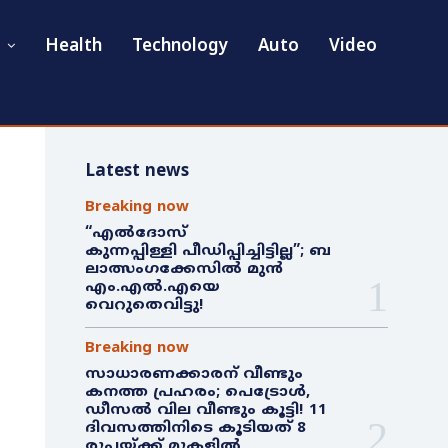
Health
Technology
Auto
Video
Latest news
Breaking now
“എൽദോസ്
കുന്നപ്പിള്ളി പീഡിപ്പിച്ചിട്ടില്ല”; ബ
ലാത്സംഗക്കേസിൽ മുൻ
എം.എൽ.എയെ
വെറുതെവിട്ടു!
Breaking now
സാധാരണക്കാരന് വീണ്ടും
കനത്ത പ്രഹരം; പെട്രോൾ,
ഡീസൽ വില വീണ്ടും കൂട്ടി! 11
ദിവസത്തിനിടെ കൂടിയത് 8
രൂപയ്ക്ക് മുകളിൽ