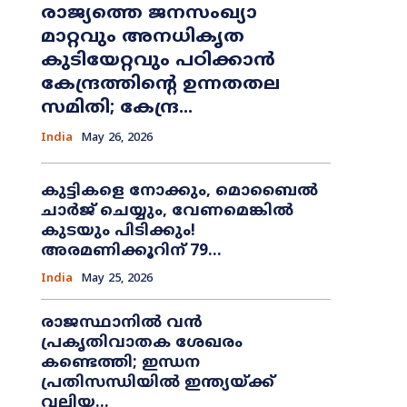
രാജ്യത്തെ ജനസംഖ്യാ
മാറ്റവും അനധികൃത
കുടിയേറ്റവും പഠിക്കാൻ
കേന്ദ്രത്തിന്റെ ഉന്നതതല
സമിതി; കേന്ദ്ര...
India
May 26, 2026
കുട്ടികളെ നോക്കും, മൊബൈൽ
ചാർജ് ചെയ്യും, വേണമെങ്കിൽ
കുടയും പിടിക്കും!
അരമണിക്കൂറിന് 79...
India
May 25, 2026
രാജസ്ഥാനിൽ വൻ
പ്രകൃതിവാതക ശേഖരം
കണ്ടെത്തി; ഇന്ധന
പ്രതിസന്ധിയിൽ ഇന്ത്യയ്ക്ക്
വലിയ...