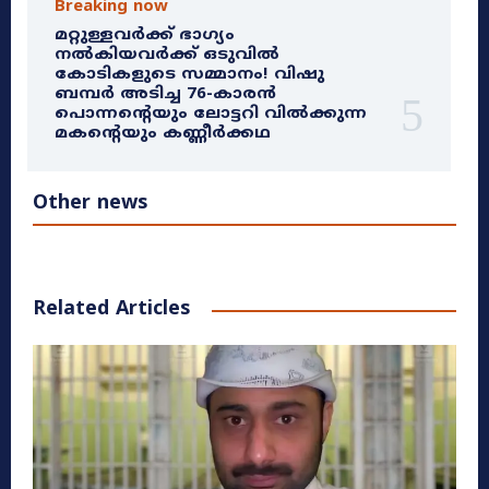
Breaking now
മറ്റുള്ളവർക്ക് ഭാഗ്യം
നൽകിയവർക്ക് ഒടുവിൽ
കോടികളുടെ സമ്മാനം! വിഷു
ബമ്പർ അടിച്ച 76-കാരൻ
പൊന്നന്റെയും ലോട്ടറി വിൽക്കുന്ന
മകന്റെയും കണ്ണീർക്കഥ
Other news
Related Articles