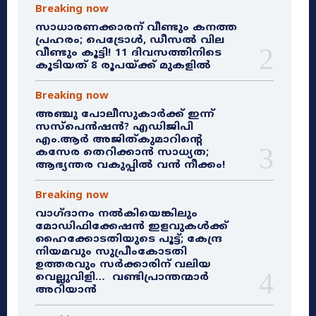
Breaking now
സാധാരണക്കാരന് വീണ്ടും കനത്ത
പ്രഹരം; പെട്രോൾ, ഡീസൽ വില
വീണ്ടും കൂട്ടി! 11 ദിവസത്തിനിടെ
കൂടിയത് 8 രൂപയ്ക്ക് മുകളിൽ
Breaking now
അഞ്ചു പോലീസുകാർക്ക് ഇന്ന്
സസ്‌പെൻഷൻ? എഡിജിപി
എം.ആർ അജിത്കുമാറിൻ്റെ
കസേര തെറിക്കാൻ സാധ്യത;
ആഭ്യന്തര വകുപ്പിൽ വൻ നീക്കം!
Breaking now
വാഗ്ദാനം നൽകിയെങ്കിലും
മോഡിഫിക്കേഷൻ ഇളവുകൾക്ക്
ഹൈക്കോടതിയുടെ പൂട്ട്; കേന്ദ്ര
നിയമവും സുപ്രീംകോടതി
ഉത്തരവും സർക്കാരിന് വലിയ
വെല്ലുവിളി… വണ്ടിപ്രാന്തന്മാർ
അറിയാൻ