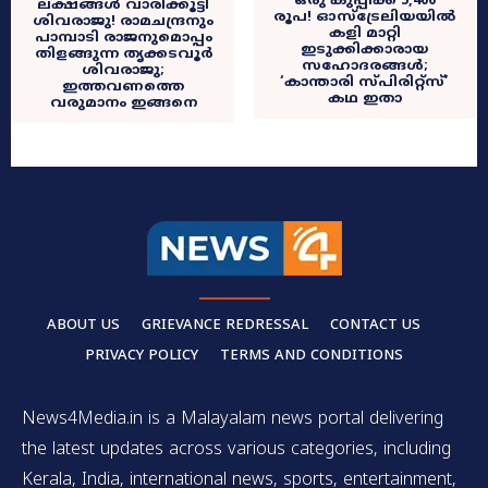
​ഒരു കുപ്പിക്ക് 5,400
ലക്ഷങ്ങൾ വാരിക്കൂട്ടി
രൂപ! ഓസ്‌ട്രേലിയയിൽ
ശിവരാജു! രാമചന്ദ്രനും
കളി മാറ്റി
പാമ്പാടി രാജനുമൊപ്പം
ഇടുക്കിക്കാരായ
തിളങ്ങുന്ന തൃക്കടവൂർ
സഹോദരങ്ങൾ;
ശിവരാജു;
‘കാന്താരി സ്പിരിറ്റ്സ്’
ഇത്തവണത്തെ
കഥ ഇതാ
വരുമാനം ഇങ്ങനെ
ABOUT US
GRIEVANCE REDRESSAL
CONTACT US
PRIVACY POLICY
TERMS AND CONDITIONS
News4Media.in is a Malayalam news portal delivering
the latest updates across various categories, including
Kerala, India, international news, sports, entertainment,