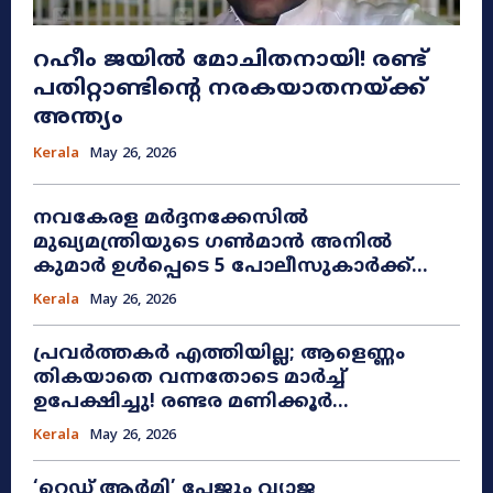
റഹീം ജയിൽ മോചിതനായി! രണ്ട്
പതിറ്റാണ്ടിന്റെ നരകയാതനയ്ക്ക്
അന്ത്യം
Kerala
May 26, 2026
നവകേരള മർദ്ദനക്കേസിൽ
മുഖ്യമന്ത്രിയുടെ ഗൺമാൻ അനിൽ
കുമാർ ഉൾപ്പെടെ 5 പോലീസുകാർക്ക്...
Kerala
May 26, 2026
പ്രവർത്തകർ എത്തിയില്ല; ആളെണ്ണം
തികയാതെ വന്നതോടെ മാർച്ച്
ഉപേക്ഷിച്ചു! രണ്ടര മണിക്കൂർ...
Kerala
May 26, 2026
​‘റെഡ് ആർമി’ പേജും വ്യാജ