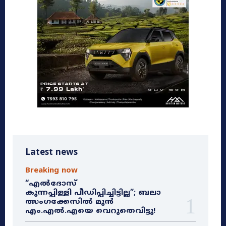
Latest news
Breaking now
“എൽദോസ്
കുന്നപ്പിള്ളി പീഡിപ്പിച്ചിട്ടില്ല”; ബലാ
ത്സംഗക്കേസിൽ മുൻ
എം.എൽ.എയെ വെറുതെവിട്ടു!