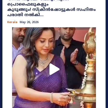
പ്രൊഫൈലുകളും
കുടുങ്ങും! സ്ക്രീൻഷോട്ടുകൾ സഹിതം
പരാതി നൽകി...
Kerala
May 26, 2026