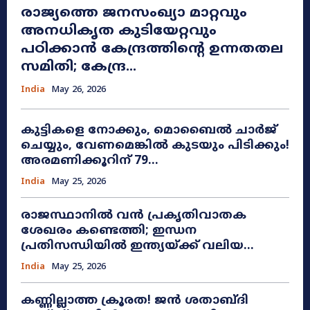
രാജ്യത്തെ ജനസംഖ്യാ മാറ്റവും
അനധികൃത കുടിയേറ്റവും
പഠിക്കാൻ കേന്ദ്രത്തിന്റെ ഉന്നതതല
സമിതി; കേന്ദ്ര...
India
May 26, 2026
കുട്ടികളെ നോക്കും, മൊബൈൽ ചാർജ്
ചെയ്യും, വേണമെങ്കിൽ കുടയും പിടിക്കും!
അരമണിക്കൂറിന് 79...
India
May 25, 2026
രാജസ്ഥാനിൽ വൻ പ്രകൃതിവാതക
ശേഖരം കണ്ടെത്തി; ഇന്ധന
പ്രതിസന്ധിയിൽ ഇന്ത്യയ്ക്ക് വലിയ...
India
May 25, 2026
കണ്ണില്ലാത്ത ക്രൂരത! ജൻ ശതാബ്ദി