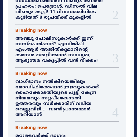
സാധാരണക്കാരന് വീണ്ടും കനത്ത
പ്രഹരം; പെട്രോൾ, ഡീസൽ വില
വീണ്ടും കൂട്ടി! 11 ദിവസത്തിനിടെ
കൂടിയത് 8 രൂപയ്ക്ക് മുകളിൽ
Breaking now
അഞ്ചു പോലീസുകാർക്ക് ഇന്ന്
സസ്‌പെൻഷൻ? എഡിജിപി
എം.ആർ അജിത്കുമാറിൻ്റെ
കസേര തെറിക്കാൻ സാധ്യത;
ആഭ്യന്തര വകുപ്പിൽ വൻ നീക്കം!
Breaking now
വാഗ്ദാനം നൽകിയെങ്കിലും
മോഡിഫിക്കേഷൻ ഇളവുകൾക്ക്
ഹൈക്കോടതിയുടെ പൂട്ട്; കേന്ദ്ര
നിയമവും സുപ്രീംകോടതി
ഉത്തരവും സർക്കാരിന് വലിയ
വെല്ലുവിളി… വണ്ടിപ്രാന്തന്മാർ
അറിയാൻ
Breaking now
മറ്റുള്ളവർക്ക് ഭാഗ്യം