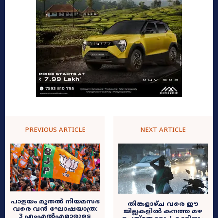
PREVIOUS ARTICLE
NEXT ARTICLE
പാളയം മുതൽ നിയമസഭ
തിങ്കളാഴ്ച വരെ ഈ
വരെ വൻ ഘോഷയാത്ര;
ജില്ലകളിൽ കനത്ത മഴ
3 എംഎൽഎമാരുടെ