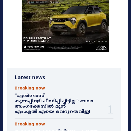
Latest news
Breaking now
“എൽദോസ്
കുന്നപ്പിള്ളി പീഡിപ്പിച്ചിട്ടില്ല”; ബലാ
ത്സംഗക്കേസിൽ മുൻ
എം.എൽ.എയെ വെറുതെവിട്ടു!
Breaking now