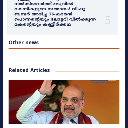
നൽകിയവർക്ക് ഒടുവിൽ
കോടികളുടെ സമ്മാനം! വിഷു
ബമ്പർ അടിച്ച 76-കാരൻ
പൊന്നന്റെയും ലോട്ടറി വിൽക്കുന്ന
മകന്റെയും കണ്ണീർക്കഥ
Other news
Related Articles