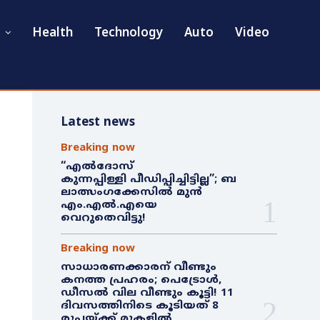
Health
Technology
Auto
Video
Latest news
Breaking now
“എൽദോസ്
കുന്നപ്പിള്ളി പീഡിപ്പിച്ചിട്ടില്ല”; ബ
ലാത്സംഗക്കേസിൽ മുൻ
എം.എൽ.എയെ
വെറുതെവിട്ടു!
Breaking now
സാധാരണക്കാരന് വീണ്ടും
കനത്ത പ്രഹരം; പെട്രോൾ,
ഡീസൽ വില വീണ്ടും കൂട്ടി! 11
ദിവസത്തിനിടെ കൂടിയത് 8
രൂപയ്ക്ക് മുകളിൽ