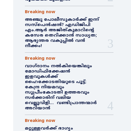
Breaking now
അഞ്ചു പോലീസുകാർക്ക് ഇന്ന്
സസ്‌പെൻഷൻ? എഡിജിപി
എം.ആർ അജിത്കുമാറിൻ്റെ
കസേര തെറിക്കാൻ സാധ്യത;
ആഭ്യന്തര വകുപ്പിൽ വൻ
നീക്കം!
Breaking now
വാഗ്ദാനം നൽകിയെങ്കിലും
മോഡിഫിക്കേഷൻ
ഇളവുകൾക്ക്
ഹൈക്കോടതിയുടെ പൂട്ട്;
കേന്ദ്ര നിയമവും
സുപ്രീംകോടതി ഉത്തരവും
സർക്കാരിന് വലിയ
വെല്ലുവിളി… വണ്ടിപ്രാന്തന്മാർ
അറിയാൻ
Breaking now
മറ്റുള്ളവർക്ക് ഭാഗ്യം