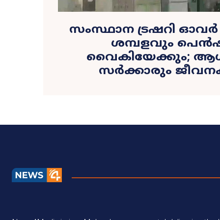
സംസ്ഥാന ട്രഷറി ഓവർ ഡ
ശമ്പളവും പെൻ
വൈകിയേക്കും; ആ
സർക്കാരും ജീവനക