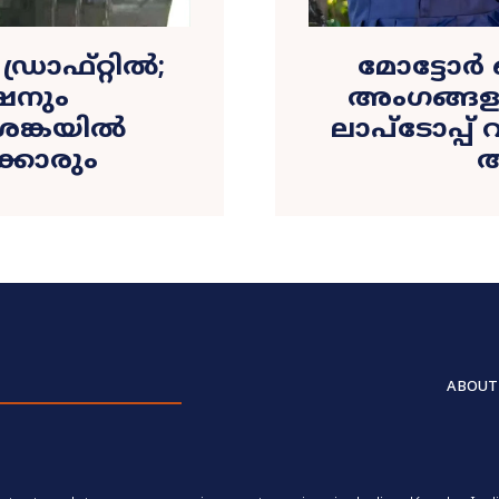
്രാഫ്റ്റിൽ;
മോട്ടോര്
ഷനും
അംഗങ്ങളുട
ശങ്കയിൽ
ലാപ്‌ടോപ്പ്
്കാരും
അ
ABOUT