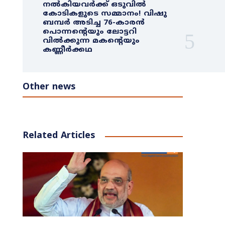
നൽകിയവർക്ക് ഒടുവിൽ
കോടികളുടെ സമ്മാനം! വിഷു
ബമ്പർ അടിച്ച 76-കാരൻ
പൊന്നന്റെയും ലോട്ടറി
വിൽക്കുന്ന മകന്റെയും
കണ്ണീർക്കഥ
Other news
Related Articles