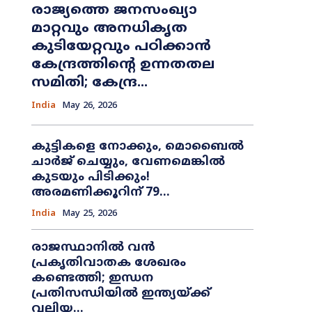
രാജ്യത്തെ ജനസംഖ്യാ
മാറ്റവും അനധികൃത
കുടിയേറ്റവും പഠിക്കാൻ
കേന്ദ്രത്തിന്റെ ഉന്നതതല
സമിതി; കേന്ദ്ര...
India
May 26, 2026
കുട്ടികളെ നോക്കും, മൊബൈൽ
ചാർജ് ചെയ്യും, വേണമെങ്കിൽ
കുടയും പിടിക്കും!
അരമണിക്കൂറിന് 79...
India
May 25, 2026
രാജസ്ഥാനിൽ വൻ
പ്രകൃതിവാതക ശേഖരം
കണ്ടെത്തി; ഇന്ധന
പ്രതിസന്ധിയിൽ ഇന്ത്യയ്ക്ക്
വലിയ...