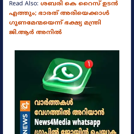
Read Also:
ശബരി കെ റൈസ് ഉടൻ
എത്തും; ഭാരത് അരിയെക്കാൾ
ഗുണമേന്മയെന്ന് ഭക്ഷ്യ മന്ത്രി
ജി.ആർ അനിൽ