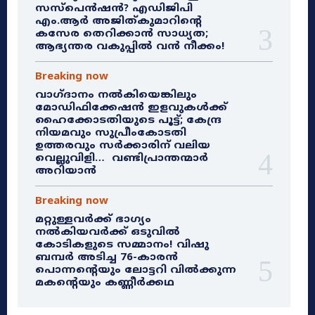
സസ്‌പെൻഷൻ? എഡിജിപി
എം.ആർ അജിത്കുമാറിൻ്റെ
കസേര തെറിക്കാൻ സാധ്യത;
ആഭ്യന്തര വകുപ്പിൽ വൻ നീക്കം!
Breaking now
വാഗ്ദാനം നൽകിയെങ്കിലും
മോഡിഫിക്കേഷൻ ഇളവുകൾക്ക്
ഹൈക്കോടതിയുടെ പൂട്ട്; കേന്ദ്ര
നിയമവും സുപ്രീംകോടതി
ഉത്തരവും സർക്കാരിന് വലിയ
വെല്ലുവിളി… വണ്ടിപ്രാന്തന്മാർ
അറിയാൻ
Breaking now
മറ്റുള്ളവർക്ക് ഭാഗ്യം
നൽകിയവർക്ക് ഒടുവിൽ
കോടികളുടെ സമ്മാനം! വിഷു
ബമ്പർ അടിച്ച 76-കാരൻ
പൊന്നന്റെയും ലോട്ടറി വിൽക്കുന്ന
മകന്റെയും കണ്ണീർക്കഥ