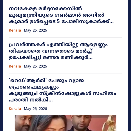
നവകേരള മർദ്ദനക്കേസിൽ
മുഖ്യമന്ത്രിയുടെ ഗൺമാൻ അനിൽ
കുമാർ ഉൾപ്പെടെ 5 പോലീസുകാർക്ക്...
Kerala
May 26, 2026
പ്രവർത്തകർ എത്തിയില്ല; ആളെണ്ണം
തികയാതെ വന്നതോടെ മാർച്ച്
ഉപേക്ഷിച്ചു! രണ്ടര മണിക്കൂർ...
Kerala
May 26, 2026
​‘റെഡ് ആർമി’ പേജും വ്യാജ
പ്രൊഫൈലുകളും
കുടുങ്ങും! സ്ക്രീൻഷോട്ടുകൾ സഹിതം
പരാതി നൽകി...
Kerala
May 26, 2026