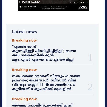
Latest news
Breaking now
“എൽദോസ്
കുന്നപ്പിള്ളി പീഡിപ്പിച്ചിട്ടില്ല”; ബലാ
ത്സംഗക്കേസിൽ മുൻ
എം.എൽ.എയെ വെറുതെവിട്ടു!
Breaking now
സാധാരണക്കാരന് വീണ്ടും കനത്ത
പ്രഹരം; പെട്രോൾ, ഡീസൽ വില
വീണ്ടും കൂട്ടി! 11 ദിവസത്തിനിടെ
കൂടിയത് 8 രൂപയ്ക്ക് മുകളിൽ
Breaking now
അഞ്ചു പോലീസുകാർക്ക് ഇന്ന്