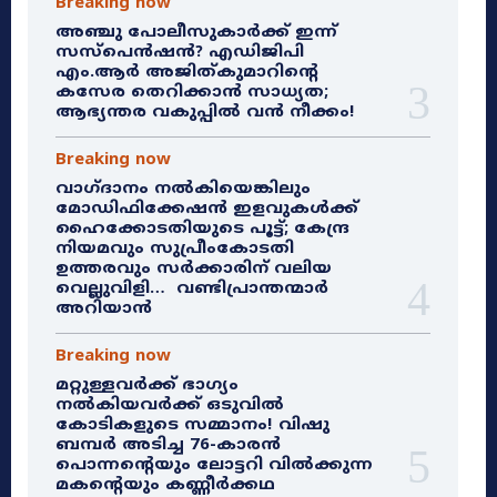
Breaking now
അഞ്ചു പോലീസുകാർക്ക് ഇന്ന്
സസ്‌പെൻഷൻ? എഡിജിപി
എം.ആർ അജിത്കുമാറിൻ്റെ
കസേര തെറിക്കാൻ സാധ്യത;
ആഭ്യന്തര വകുപ്പിൽ വൻ നീക്കം!
Breaking now
വാഗ്ദാനം നൽകിയെങ്കിലും
മോഡിഫിക്കേഷൻ ഇളവുകൾക്ക്
ഹൈക്കോടതിയുടെ പൂട്ട്; കേന്ദ്ര
നിയമവും സുപ്രീംകോടതി
ഉത്തരവും സർക്കാരിന് വലിയ
വെല്ലുവിളി… വണ്ടിപ്രാന്തന്മാർ
അറിയാൻ
Breaking now
മറ്റുള്ളവർക്ക് ഭാഗ്യം
നൽകിയവർക്ക് ഒടുവിൽ
കോടികളുടെ സമ്മാനം! വിഷു
ബമ്പർ അടിച്ച 76-കാരൻ
പൊന്നന്റെയും ലോട്ടറി വിൽക്കുന്ന
മകന്റെയും കണ്ണീർക്കഥ