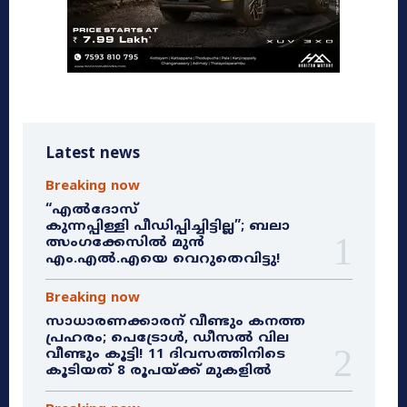
Latest news
Breaking now
“എൽദോസ്
കുന്നപ്പിള്ളി പീഡിപ്പിച്ചിട്ടില്ല”; ബലാ
ത്സംഗക്കേസിൽ മുൻ
എം.എൽ.എയെ വെറുതെവിട്ടു!
Breaking now
സാധാരണക്കാരന് വീണ്ടും കനത്ത
പ്രഹരം; പെട്രോൾ, ഡീസൽ വില
വീണ്ടും കൂട്ടി! 11 ദിവസത്തിനിടെ
കൂടിയത് 8 രൂപയ്ക്ക് മുകളിൽ