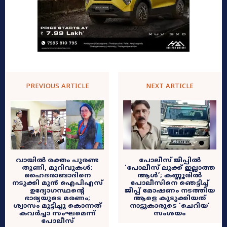
PREVIOUS ARTICLE
NEXT ARTICLE
വായിൽ രക്തം പുരണ്ട
പോലീസ് ജീപ്പിൽ
തുണി, മുറിവുകൾ;
‘പോലീസ് ലുക്ക് ഇല്ലാത്ത
ഹൈദരാബാദിനെ
ആൾ’; കണ്ണൂരിൽ
നടുക്കി മുൻ ഐപിഎസ്
പോലീസിനെ ഞെട്ടിച്ച്
ഉദ്യോഗസ്ഥന്റെ
ജീപ്പ് മോഷണം നടത്തിയ
ഭാര്യയുടെ മരണം;
ആളെ കുടുക്കിയത്
ശ്വാസം മുട്ടിച്ചു കൊന്നത്
നാട്ടുകാരുടെ ‘ചെറിയ’
കവർച്ചാ സംഘമെന്ന്
സംശയം
പോലീസ്