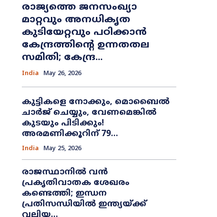
രാജ്യത്തെ ജനസംഖ്യാ
മാറ്റവും അനധികൃത
കുടിയേറ്റവും പഠിക്കാൻ
കേന്ദ്രത്തിന്റെ ഉന്നതതല
സമിതി; കേന്ദ്ര...
India
May 26, 2026
കുട്ടികളെ നോക്കും, മൊബൈൽ
ചാർജ് ചെയ്യും, വേണമെങ്കിൽ
കുടയും പിടിക്കും!
അരമണിക്കൂറിന് 79...
India
May 25, 2026
രാജസ്ഥാനിൽ വൻ
പ്രകൃതിവാതക ശേഖരം
കണ്ടെത്തി; ഇന്ധന
പ്രതിസന്ധിയിൽ ഇന്ത്യയ്ക്ക്
വലിയ...