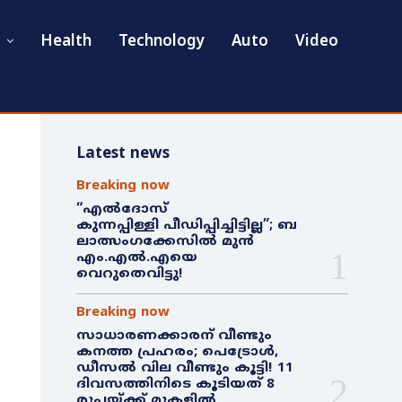
Health
Technology
Auto
Video
Latest news
Breaking now
“എൽദോസ്
കുന്നപ്പിള്ളി പീഡിപ്പിച്ചിട്ടില്ല”; ബ
ലാത്സംഗക്കേസിൽ മുൻ
എം.എൽ.എയെ
വെറുതെവിട്ടു!
Breaking now
സാധാരണക്കാരന് വീണ്ടും
കനത്ത പ്രഹരം; പെട്രോൾ,
ഡീസൽ വില വീണ്ടും കൂട്ടി! 11
ദിവസത്തിനിടെ കൂടിയത് 8
രൂപയ്ക്ക് മുകളിൽ