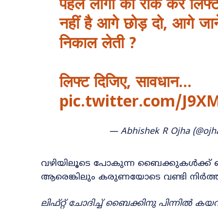
पहले लोगों को रोक कर लिफ्ट म
नहीं है आगे छोड़ दो, आगे जा
निकाल लेती ?
लिफ्ट दिजिए, सावधान…
pic.twitter.com/J9X
— Abhishek R Ojha (@ojha
വഴിയിലൂടെ പോകുന്ന ബൈക്കുകൾക്ക് കൈക
ആരെങ്കിലും കരുണയോടെ വണ്ടി നിർത്തിയാ
ലിഫ്റ്റ് ചോദിച്ച് ബൈക്കിനു പിന്നിൽ ക