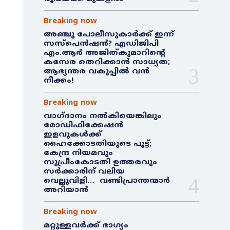
Breaking now
അഞ്ചു പോലീസുകാർക്ക് ഇന്ന്
സസ്‌പെൻഷൻ? എഡിജിപി
എം.ആർ അജിത്കുമാറിൻ്റെ
കസേര തെറിക്കാൻ സാധ്യത;
ആഭ്യന്തര വകുപ്പിൽ വൻ
നീക്കം!
Breaking now
വാഗ്ദാനം നൽകിയെങ്കിലും
മോഡിഫിക്കേഷൻ
ഇളവുകൾക്ക്
ഹൈക്കോടതിയുടെ പൂട്ട്;
കേന്ദ്ര നിയമവും
സുപ്രീംകോടതി ഉത്തരവും
സർക്കാരിന് വലിയ
വെല്ലുവിളി… വണ്ടിപ്രാന്തന്മാർ
അറിയാൻ
Breaking now
മറ്റുള്ളവർക്ക് ഭാഗ്യം