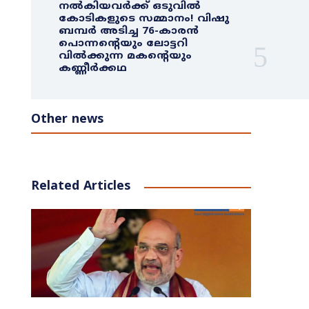
നൽകിയവർക്ക് ഒടുവിൽ
കോടികളുടെ സമ്മാനം! വിഷു
ബമ്പർ അടിച്ച 76-കാരൻ
പൊന്നന്റെയും ലോട്ടറി
വിൽക്കുന്ന മകന്റെയും
കണ്ണീർക്കഥ
Other news
Related Articles