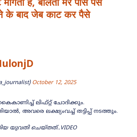
ांगती है, बोलती मेरे पास पैसे
ने के बाद जेब काट कर पैसे
MulonjD
_journalist)
October 12, 2025
ാണിച്ച് ലിഫ്റ്റ് ചോദിക്കും.
ൽ, അവരെ ലക്ഷ്യംവച്ച് തട്ടിപ്പ് നടത്തും.
യറിയ യുവതി ചെയ്തത്..VIDEO