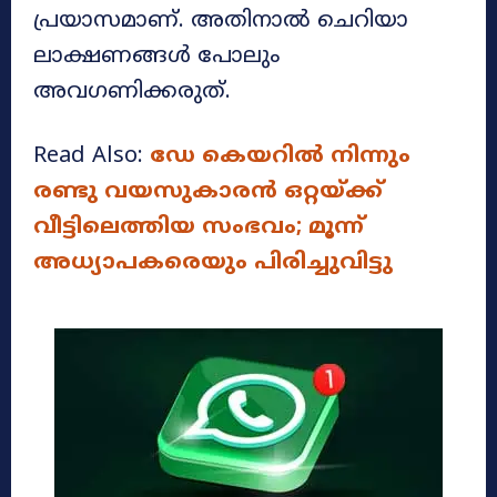
പ്രയാസമാണ്. അതിനാൽ ചെറിയാ
ലാക്ഷണങ്ങൾ പോലും
അവഗണിക്കരുത്.
Read Also:
ഡേ കെയറില്‍ നിന്നും
രണ്ടു വയസുകാരന്‍ ഒറ്റയ്ക്ക്
വീട്ടിലെത്തിയ സംഭവം; മൂന്ന്
അധ്യാപകരെയും പിരിച്ചുവിട്ടു