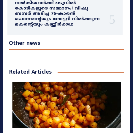
നൽകിയവർക്ക് ഒടുവിൽ
കോടികളുടെ സമ്മാനം! വിഷു
ബമ്പർ അടിച്ച 76-കാരൻ
പൊന്നന്റെയും ലോട്ടറി വിൽക്കുന്ന
മകന്റെയും കണ്ണീർക്കഥ
Other news
Related Articles