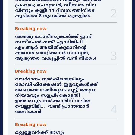
പ്രഹരം; പെട്രോൾ, ഡീസൽ വില
വീണ്ടും കൂട്ടി! 11 ദിവസത്തിനിടെ
കൂടിയത് 8 രൂപയ്ക്ക് മുകളിൽ
Breaking now
അഞ്ചു പോലീസുകാർക്ക് ഇന്ന്
സസ്‌പെൻഷൻ? എഡിജിപി
എം.ആർ അജിത്കുമാറിൻ്റെ
കസേര തെറിക്കാൻ സാധ്യത;
ആഭ്യന്തര വകുപ്പിൽ വൻ നീക്കം!
Breaking now
വാഗ്ദാനം നൽകിയെങ്കിലും
മോഡിഫിക്കേഷൻ ഇളവുകൾക്ക്
ഹൈക്കോടതിയുടെ പൂട്ട്; കേന്ദ്ര
നിയമവും സുപ്രീംകോടതി
ഉത്തരവും സർക്കാരിന് വലിയ
വെല്ലുവിളി… വണ്ടിപ്രാന്തന്മാർ
അറിയാൻ
Breaking now
മറ്റുള്ളവർക്ക് ഭാഗ്യം