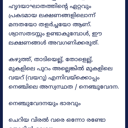
ഹൃദയാഘാതത്തിൻ്റെ ഏറ്റവും
പ്രകടമായ ലക്ഷണങ്ങളിലൊന്ന്
മന്ദതയോ തളർച്ചയോ ആണ്.
ശ്വാസതടസ്സം ഉണ്ടാകുമ്പോൾ, ഈ
ലക്ഷണങ്ങൾ അവഗണിക്കരുത്.
കഴുത്ത്, താടിയെല്ല്, തോളെല്ല്,
മുകളിലെ പുറം അല്ലെങ്കിൽ മുകളിലെ
വയറ് (വയറു) എന്നിവയ്‌ക്കൊപ്പം
നെഞ്ചിലെ അസ്വസ്ഥത / നെഞ്ചുവേദന.
നെഞ്ചുവേദനയും ഭാരവും
ചെറിയ വിരൽ വരെ ഒന്നോ രണ്ടോ