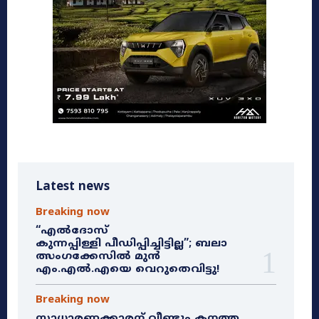
Latest news
Breaking now
“എൽദോസ്
കുന്നപ്പിള്ളി പീഡിപ്പിച്ചിട്ടില്ല”; ബലാ
ത്സംഗക്കേസിൽ മുൻ
എം.എൽ.എയെ വെറുതെവിട്ടു!
Breaking now
സാധാരണക്കാരന് വീണ്ടും കനത്ത