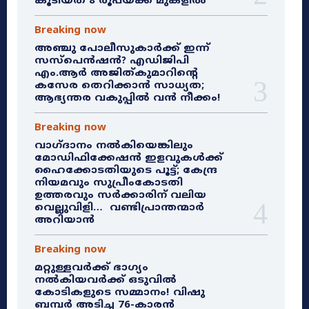
കൂടിയത് 8 രൂപയ്ക്ക് മുകളിൽ
Breaking now
അഞ്ചു പോലീസുകാർക്ക് ഇന്ന്
സസ്‌പെൻഷൻ? എഡിജിപി
എം.ആർ അജിത്കുമാറിൻ്റെ
കസേര തെറിക്കാൻ സാധ്യത;
ആഭ്യന്തര വകുപ്പിൽ വൻ നീക്കം!
Breaking now
വാഗ്ദാനം നൽകിയെങ്കിലും
മോഡിഫിക്കേഷൻ ഇളവുകൾക്ക്
ഹൈക്കോടതിയുടെ പൂട്ട്; കേന്ദ്ര
നിയമവും സുപ്രീംകോടതി
ഉത്തരവും സർക്കാരിന് വലിയ
വെല്ലുവിളി… വണ്ടിപ്രാന്തന്മാർ
അറിയാൻ
Breaking now
മറ്റുള്ളവർക്ക് ഭാഗ്യം
നൽകിയവർക്ക് ഒടുവിൽ
കോടികളുടെ സമ്മാനം! വിഷു
ബമ്പർ അടിച്ച 76-കാരൻ