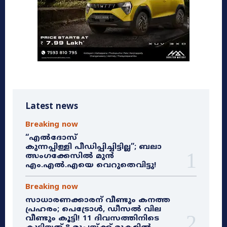
Latest news
Breaking now
“എൽദോസ്
കുന്നപ്പിള്ളി പീഡിപ്പിച്ചിട്ടില്ല”; ബലാ
ത്സംഗക്കേസിൽ മുൻ
എം.എൽ.എയെ വെറുതെവിട്ടു!
Breaking now
സാധാരണക്കാരന് വീണ്ടും കനത്ത
പ്രഹരം; പെട്രോൾ, ഡീസൽ വില
വീണ്ടും കൂട്ടി! 11 ദിവസത്തിനിടെ