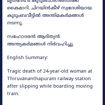
മൃതദേഹം കുടുംബാംഗങ്ങൾക്ക്
കൈമാറി. ചിറയിൻകീഴ് സ്വദേശിയായ
കുടുംബവീട്ടിൽ അന്തിമകർമങ്ങൾ
നടന്നു.
സഹോദരൻ ആദിത്യൻ
അന്ത്യകർമങ്ങൾ നിർവഹിച്ചു.
English Summary:
Tragic death of 24-year-old woman at
Thiruvananthapuram railway station
after slipping while boarding moving
train.