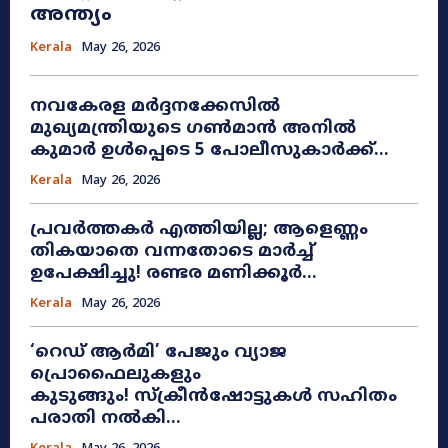
അന്ത്യം
Kerala
May 26, 2026
നവകേരള മർദ്ദനക്കേസിൽ
മുഖ്യമന്ത്രിയുടെ ഗൺമാൻ അനിൽ
കുമാർ ഉൾപ്പെടെ 5 പോലീസുകാർക്ക്...
Kerala
May 26, 2026
പ്രവർത്തകർ എത്തിയില്ല; ആളെണ്ണം
തികയാതെ വന്നതോടെ മാർച്ച്
ഉപേക്ഷിച്ചു! രണ്ടര മണിക്കൂർ...
Kerala
May 26, 2026
​‘റെഡ് ആർമി’ പേജും വ്യാജ
പ്രൊഫൈലുകളും
കുടുങ്ങും! സ്ക്രീൻഷോട്ടുകൾ സഹിതം
പരാതി നൽകി...