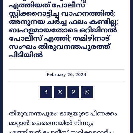
എത്തിയത് പോലീസ്
സ്റ്റിക്കറൊട്ടിച്ച വാഹനത്തിൽ;
അനുനയ ചർച്ച ഫലം കണ്ടില്ല;
ബഹളമായതോടെ ഒറിജിനൽ
പോലീസ് എത്തി; തമിഴിനാട്
സംഘം തിരുവനന്തപുരത്ത്
പിടിയിൽ
February 26, 2024
തിരുവനന്തപുരം: ഭാര്യയുടെ പിണക്കം
മാറ്റാൻ ചെന്നൈയിൽ നിന്നും