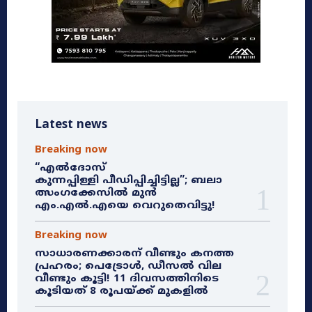
Latest news
Breaking now
“എൽദോസ്
കുന്നപ്പിള്ളി പീഡിപ്പിച്ചിട്ടില്ല”; ബലാ
ത്സംഗക്കേസിൽ മുൻ
എം.എൽ.എയെ വെറുതെവിട്ടു!
Breaking now
സാധാരണക്കാരന് വീണ്ടും കനത്ത
പ്രഹരം; പെട്രോൾ, ഡീസൽ വില
വീണ്ടും കൂട്ടി! 11 ദിവസത്തിനിടെ
കൂടിയത് 8 രൂപയ്ക്ക് മുകളിൽ