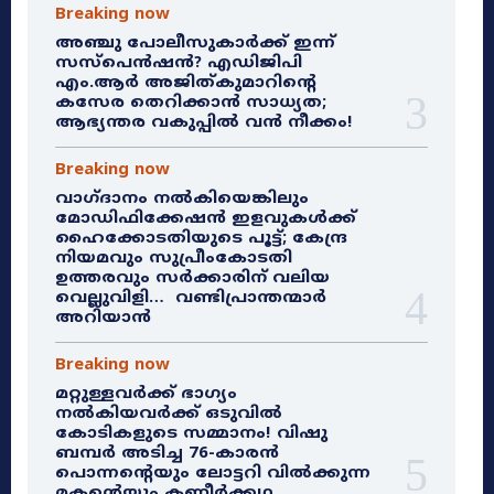
Breaking now
അഞ്ചു പോലീസുകാർക്ക് ഇന്ന്
സസ്‌പെൻഷൻ? എഡിജിപി
എം.ആർ അജിത്കുമാറിൻ്റെ
കസേര തെറിക്കാൻ സാധ്യത;
ആഭ്യന്തര വകുപ്പിൽ വൻ നീക്കം!
Breaking now
വാഗ്ദാനം നൽകിയെങ്കിലും
മോഡിഫിക്കേഷൻ ഇളവുകൾക്ക്
ഹൈക്കോടതിയുടെ പൂട്ട്; കേന്ദ്ര
നിയമവും സുപ്രീംകോടതി
ഉത്തരവും സർക്കാരിന് വലിയ
വെല്ലുവിളി… വണ്ടിപ്രാന്തന്മാർ
അറിയാൻ
Breaking now
മറ്റുള്ളവർക്ക് ഭാഗ്യം
നൽകിയവർക്ക് ഒടുവിൽ
കോടികളുടെ സമ്മാനം! വിഷു
ബമ്പർ അടിച്ച 76-കാരൻ
പൊന്നന്റെയും ലോട്ടറി വിൽക്കുന്ന
മകന്റെയും കണ്ണീർക്കഥ