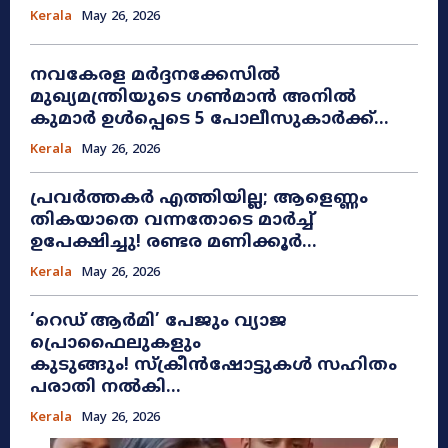
Kerala
May 26, 2026
നവകേരള മർദ്ദനക്കേസിൽ
മുഖ്യമന്ത്രിയുടെ ഗൺമാൻ അനിൽ
കുമാർ ഉൾപ്പെടെ 5 പോലീസുകാർക്ക്...
Kerala
May 26, 2026
പ്രവർത്തകർ എത്തിയില്ല; ആളെണ്ണം
തികയാതെ വന്നതോടെ മാർച്ച്
ഉപേക്ഷിച്ചു! രണ്ടര മണിക്കൂർ...
Kerala
May 26, 2026
​‘റെഡ് ആർമി’ പേജും വ്യാജ
പ്രൊഫൈലുകളും
കുടുങ്ങും! സ്ക്രീൻഷോട്ടുകൾ സഹിതം
പരാതി നൽകി...
Kerala
May 26, 2026