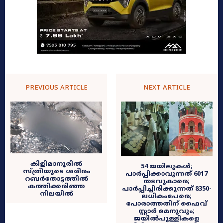
PREVIOUS ARTICLE
NEXT ARTICLE
കിളിമാനൂരിൽ
54 ജയിലുകൾ;
സ്ത്രീയുടെ ശരീരം
പാർപ്പിക്കാവുന്നത് 6017
റബർതോട്ടത്തിൽ
തടവുകാരെ;
കത്തിക്കരിഞ്ഞ
പാർപ്പിച്ചിരിക്കുന്നത് 8350-
നിലയിൽ
ലധികംപേരെ;
പോരാത്തതിന് ഫൈവ്
സ്റ്റാർ മെനുവും;
ജയിൽപുള്ളികളെ