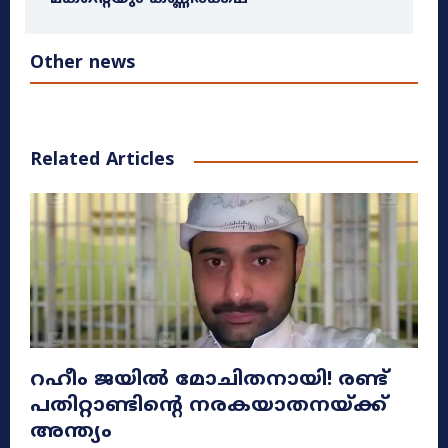
Other news
Related Articles
റഹീം ജയിൽ മോചിതനായി! രണ്ട്
പതിറ്റാണ്ടിന്റെ നരകയാതനയ്ക്ക്
അന്ത്യം