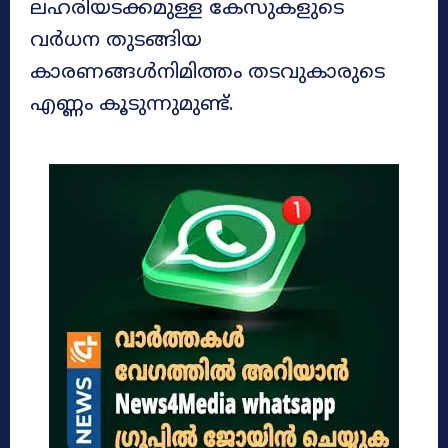
ലഹരിയടക്കമുള്ള കേസുകളുടെ
വർധന തുടങ്ങിയ
കാരണങ്ങൾനിമിത്തം തടവുകാരുടെ
എണ്ണം കൂടുന്നുമുണ്ട്.