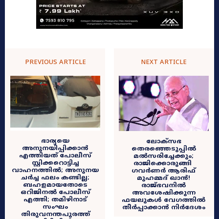
PREVIOUS ARTICLE
NEXT ARTICLE
ഭാര്യയെ
ലോക്സഭ
അനുനയിപ്പിക്കാൻ
തെരഞ്ഞെടുപ്പിൽ
എത്തിയത് പോലീസ്
മൽസരിച്ചേക്കും;
സ്റ്റിക്കറൊട്ടിച്ച
രാജിക്കൊരുങ്ങി ​
വാഹനത്തിൽ; അനുനയ
ഗവർണർ ആരിഫ്
ചർച്ച ഫലം കണ്ടില്ല;
മുഹമ്മദ് ഖാൻ!
ബഹളമായതോടെ
രാജ്ഭവനിൽ
ഒറിജിനൽ പോലീസ്
അവശേഷിക്കുന്ന
എത്തി; തമിഴിനാട്
ഫയലുകൾ വേഗത്തിൽ
സംഘം
തീർപ്പാക്കാൻ നിർദേശം
തിരുവനന്തപുരത്ത്