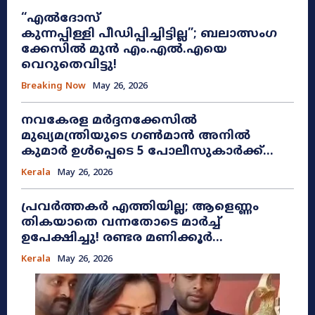
“എൽദോസ്
കുന്നപ്പിള്ളി പീഡിപ്പിച്ചിട്ടില്ല”; ബലാത്സംഗ
ക്കേസിൽ മുൻ എം.എൽ.എയെ
വെറുതെവിട്ടു!
Breaking Now
May 26, 2026
നവകേരള മർദ്ദനക്കേസിൽ
മുഖ്യമന്ത്രിയുടെ ഗൺമാൻ അനിൽ
കുമാർ ഉൾപ്പെടെ 5 പോലീസുകാർക്ക്...
Kerala
May 26, 2026
പ്രവർത്തകർ എത്തിയില്ല; ആളെണ്ണം
തികയാതെ വന്നതോടെ മാർച്ച്
ഉപേക്ഷിച്ചു! രണ്ടര മണിക്കൂർ...
Kerala
May 26, 2026