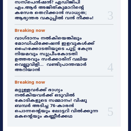
സസ്‌പെൻഷൻ? എഡിജിപി
എം.ആർ അജിത്കുമാറിൻ്റെ
കസേര തെറിക്കാൻ സാധ്യത;
ആഭ്യന്തര വകുപ്പിൽ വൻ നീക്കം!
Breaking now
വാഗ്ദാനം നൽകിയെങ്കിലും
മോഡിഫിക്കേഷൻ ഇളവുകൾക്ക്
ഹൈക്കോടതിയുടെ പൂട്ട്; കേന്ദ്ര
നിയമവും സുപ്രീംകോടതി
ഉത്തരവും സർക്കാരിന് വലിയ
വെല്ലുവിളി… വണ്ടിപ്രാന്തന്മാർ
അറിയാൻ
Breaking now
മറ്റുള്ളവർക്ക് ഭാഗ്യം
നൽകിയവർക്ക് ഒടുവിൽ
കോടികളുടെ സമ്മാനം! വിഷു
ബമ്പർ അടിച്ച 76-കാരൻ
പൊന്നന്റെയും ലോട്ടറി വിൽക്കുന്ന
മകന്റെയും കണ്ണീർക്കഥ