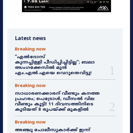
Latest news
Breaking now
“എൽദോസ്
കുന്നപ്പിള്ളി പീഡിപ്പിച്ചിട്ടില്ല”; ബലാ
ത്സംഗക്കേസിൽ മുൻ
എം.എൽ.എയെ വെറുതെവിട്ടു!
Breaking now
സാധാരണക്കാരന് വീണ്ടും കനത്ത
പ്രഹരം; പെട്രോൾ, ഡീസൽ വില
വീണ്ടും കൂട്ടി! 11 ദിവസത്തിനിടെ
കൂടിയത് 8 രൂപയ്ക്ക് മുകളിൽ
Breaking now
അഞ്ചു പോലീസുകാർക്ക് ഇന്ന്