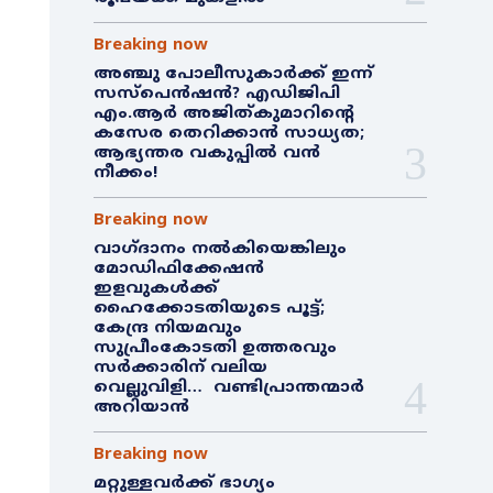
Breaking now
അഞ്ചു പോലീസുകാർക്ക് ഇന്ന്
സസ്‌പെൻഷൻ? എഡിജിപി
എം.ആർ അജിത്കുമാറിൻ്റെ
കസേര തെറിക്കാൻ സാധ്യത;
ആഭ്യന്തര വകുപ്പിൽ വൻ
നീക്കം!
Breaking now
വാഗ്ദാനം നൽകിയെങ്കിലും
മോഡിഫിക്കേഷൻ
ഇളവുകൾക്ക്
ഹൈക്കോടതിയുടെ പൂട്ട്;
കേന്ദ്ര നിയമവും
സുപ്രീംകോടതി ഉത്തരവും
സർക്കാരിന് വലിയ
വെല്ലുവിളി… വണ്ടിപ്രാന്തന്മാർ
അറിയാൻ
Breaking now
മറ്റുള്ളവർക്ക് ഭാഗ്യം