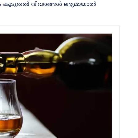
 കൂടുതൽ വിവരങ്ങൾ ലഭ്യമായാൽ