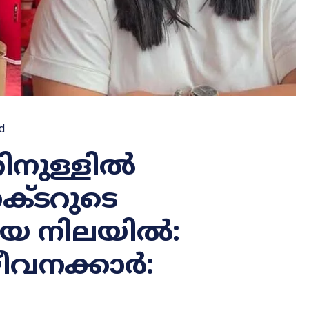
d
റിനുള്ളിൽ
്ടറുടെ
ായ നിലയിൽ:
ീവനക്കാർ: