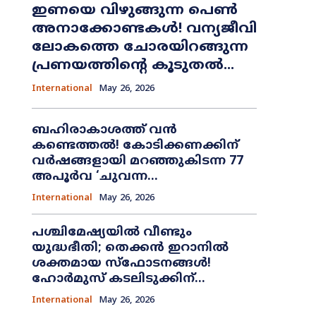
ഇണയെ വിഴുങ്ങുന്ന പെൺ
അനാക്കോണ്ടകൾ! വന്യജീവി
ലോകത്തെ ചോരയിറങ്ങുന്ന
പ്രണയത്തിന്റെ കൂടുതൽ...
International
May 26, 2026
ബഹിരാകാശത്ത് വൻ
കണ്ടെത്തൽ! കോടിക്കണക്കിന്
വർഷങ്ങളായി മറഞ്ഞുകിടന്ന 77
അപൂർവ ‘ചുവന്ന...
International
May 26, 2026
പശ്ചിമേഷ്യയിൽ വീണ്ടും
യുദ്ധഭീതി; തെക്കൻ ഇറാനിൽ
ശക്തമായ സ്ഫോടനങ്ങൾ!
ഹോർമുസ് കടലിടുക്കിന്...
International
May 26, 2026