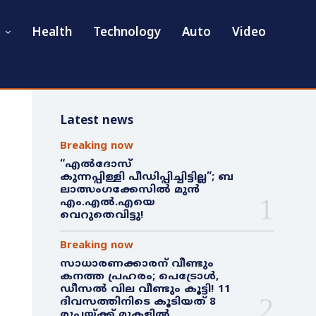
Health
Technology
Auto
Video
Latest news
Breaking now
“എൽദോസ്
കുന്നപ്പിള്ളി പീഡിപ്പിച്ചിട്ടില്ല”; ബ
ലാത്സംഗക്കേസിൽ മുൻ
എം.എൽ.എയെ
വെറുതെവിട്ടു!
Breaking now
സാധാരണക്കാരന് വീണ്ടും
കനത്ത പ്രഹരം; പെട്രോൾ,
ഡീസൽ വില വീണ്ടും കൂട്ടി! 11
ദിവസത്തിനിടെ കൂടിയത് 8
രൂപയ്ക്ക് മുകളിൽ