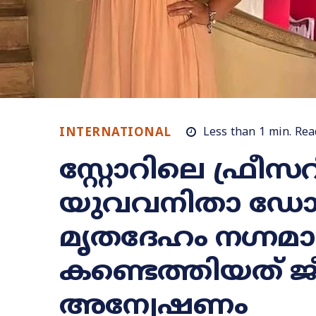
INTERNATIONAL
Less than 1
min.
Rea
സ്റ്റോറിലെ ഫ്രീസ
യുവവനിതാ ഡോക
മൃതദേഹം നഗ്നമ
കണ്ടെത്തിയത് ജ
അന്വേഷണം