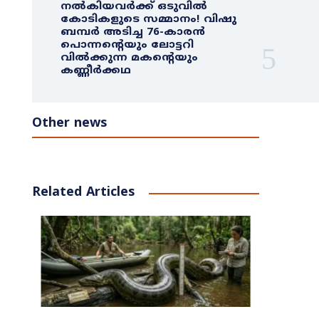
നൽകിയവർക്ക് ഒടുവിൽ
കോടികളുടെ സമ്മാനം! വിഷു
ബമ്പർ അടിച്ച 76-കാരൻ
പൊന്നന്റെയും ലോട്ടറി
വിൽക്കുന്ന മകന്റെയും
കണ്ണീർക്കഥ
Other news
Related Articles