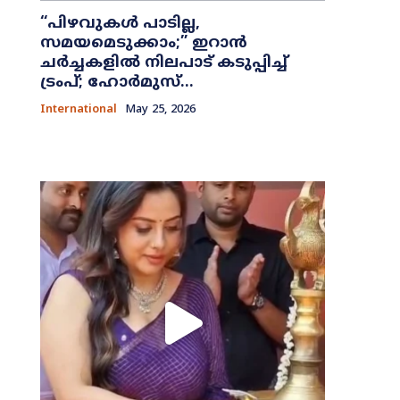
​“പിഴവുകൾ പാടില്ല,
സമയമെടുക്കാം;” ഇറാൻ
ചർച്ചകളിൽ നിലപാട് കടുപ്പിച്ച്
ട്രംപ്; ഹോർമുസ്...
International
May 25, 2026