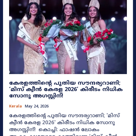
കേരളത്തിന്റെ പുതിയ സൗന്ദര്യറാണി;
‘മിസ് ക്വീൻ കേരള 2026’ കിരീടം നിധിക
സോനു അഗസ്റ്റിന്!
Kerala
May 24, 2026
കേരളത്തിന്റെ പുതിയ സൗന്ദര്യറാണി; 'മിസ്
ക്വീൻ കേരള 2026' കിരീടം നിധിക സോനു
അഗസ്റ്റിന്! കൊച്ചി: ഫാഷൻ ലോകം