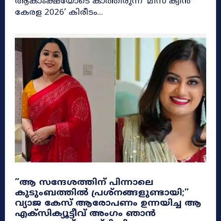
ആകാംക്ഷയോടെ കാത്തിരുന്ന ‘മിസ് ക്വീൻ
കേരള 2026’ കിരീടം...
​“ആ സന്ദേശത്തിന് പിന്നാലെ
കുടുംബത്തിൽ പ്രശ്നങ്ങളുണ്ടായി;”
വ്യാജ കേസ് ആരോപണം ഉന്നയിച്ച ആ
എക്‌സിക്യൂട്ടീവ് അംഗം ഞാൻ