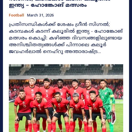
ഇന്ത്യ – ഹോങ്കോങ് മത്സരം
Football
March 31, 2026
പ്രതിസന്ധികൾക്ക് ശേഷം ഗ്രീൻ സിഗ്നൽ;
കടമ്പകൾ കടന്ന് കലൂരിൽ ഇന്ത്യ - ഹോങ്കോങ്
മത്സരം കൊച്ചി: കഴിഞ്ഞ ദിവസങ്ങളിലുണ്ടായ
അനിശ്ചിതത്വങ്ങൾക്ക് പിന്നാലെ കലൂർ
ജവഹർലാൽ നെഹ്‌റു അന്താരാഷ്ട്ര...