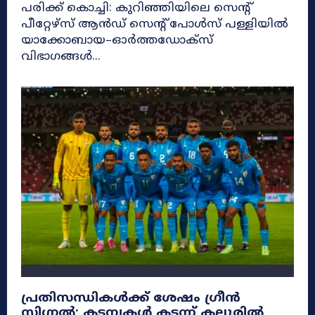
പരിക്ക് കൊച്ചി: കുറിഞ്ഞിയിലെ സെന്റ്
പീറ്റേഴ്സ് ആൻഡ് സെന്റ് പോൾസ് പള്ളിയിൽ
യാക്കോബായ–ഓർത്തഡോക്സ്
വിഭാഗങ്ങൾ...
പ്രതിസന്ധികൾക്ക് ശേഷം ഗ്രീൻ
സിഗ്നൽ; കടമ്പകൾ കടന്ന് കലൂരിൽ