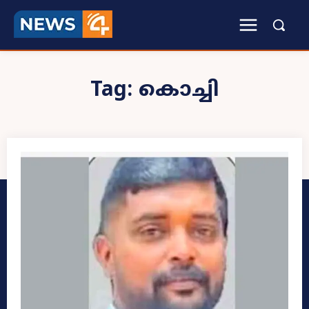
Tag:
കൊച്ചി