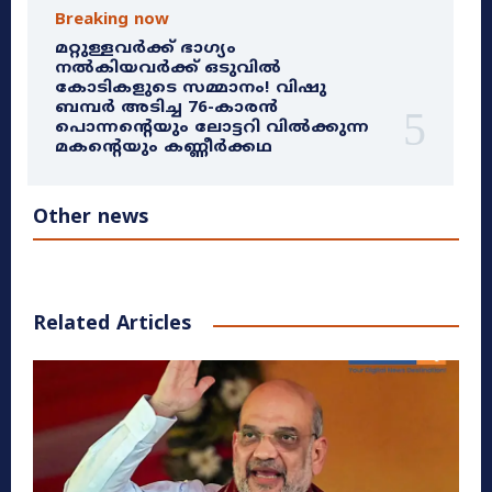
Breaking now
മറ്റുള്ളവർക്ക് ഭാഗ്യം
നൽകിയവർക്ക് ഒടുവിൽ
കോടികളുടെ സമ്മാനം! വിഷു
ബമ്പർ അടിച്ച 76-കാരൻ
പൊന്നന്റെയും ലോട്ടറി വിൽക്കുന്ന
മകന്റെയും കണ്ണീർക്കഥ
Other news
Related Articles