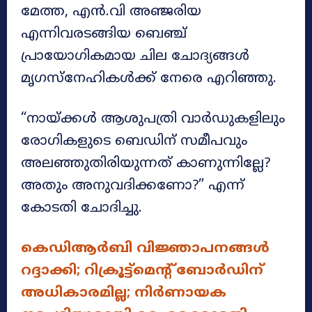
മേത്ത, എൻ.വി അഞ്ജരിയ
എന്നിവരടങ്ങിയ ബെഞ്ച്
പ്രായോഗികമായ ചില ചോദ്യങ്ങൾ
മൃഗസ്‌നേഹികൾക്ക് നേരെ എറിഞ്ഞു.
“നായ്ക്കൾ ആശുപത്രി വാർഡുകളിലും
രോഗികളുടെ ബെഡിന് സമീപവും
അലഞ്ഞുതിരിയുന്നത് കാണുന്നില്ലേ?
അതും അനുവദിക്കണോ?” എന്ന്
കോടതി ചോദിച്ചു.
കെഡിആര്‍ബി വിജ്ഞാപനങ്ങള്‍
റദ്ദാക്കി; റിക്രൂട്ട്‌മെന്റ് ബോർഡിന്
അധികാരമില്ല; നിര്‍ണായക