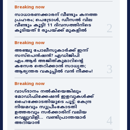
Breaking now
സാധാരണക്കാരന് വീണ്ടും കനത്ത
പ്രഹരം; പെട്രോൾ, ഡീസൽ വില
വീണ്ടും കൂട്ടി! 11 ദിവസത്തിനിടെ
കൂടിയത് 8 രൂപയ്ക്ക് മുകളിൽ
Breaking now
അഞ്ചു പോലീസുകാർക്ക് ഇന്ന്
സസ്‌പെൻഷൻ? എഡിജിപി
എം.ആർ അജിത്കുമാറിൻ്റെ
കസേര തെറിക്കാൻ സാധ്യത;
ആഭ്യന്തര വകുപ്പിൽ വൻ നീക്കം!
Breaking now
വാഗ്ദാനം നൽകിയെങ്കിലും
മോഡിഫിക്കേഷൻ ഇളവുകൾക്ക്
ഹൈക്കോടതിയുടെ പൂട്ട്; കേന്ദ്ര
നിയമവും സുപ്രീംകോടതി
ഉത്തരവും സർക്കാരിന് വലിയ
വെല്ലുവിളി… വണ്ടിപ്രാന്തന്മാർ
അറിയാൻ