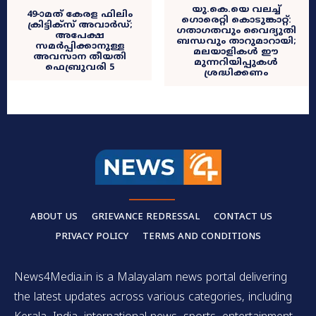
യു.കെ.യെ വലച്ച്
49-ാമത് കേരള ഫിലിം
ഗൊരെറ്റി കൊടുങ്കാറ്റ്:
ക്രിട്ടിക്‌സ് അവാര്‍ഡ്;
ഗതാഗതവും വൈദ്യുതി
അപേക്ഷ
ബന്ധവും താറുമാറായി;
സമര്‍പ്പിക്കാനുള്ള
മലയാളികൾ ഈ
അവസാന തീയതി
മുന്നറിയിപ്പുകൾ
ഫെബ്രുവരി 5
ശ്രദ്ധിക്കണം
ABOUT US
GRIEVANCE REDRESSAL
CONTACT US
PRIVACY POLICY
TERMS AND CONDITIONS
News4Media.in is a Malayalam news portal delivering
the latest updates across various categories, including