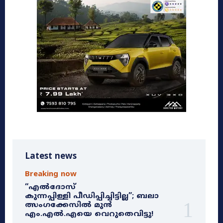
Latest news
Breaking now
“എൽദോസ്
കുന്നപ്പിള്ളി പീഡിപ്പിച്ചിട്ടില്ല”; ബലാ
ത്സംഗക്കേസിൽ മുൻ
എം.എൽ.എയെ വെറുതെവിട്ടു!