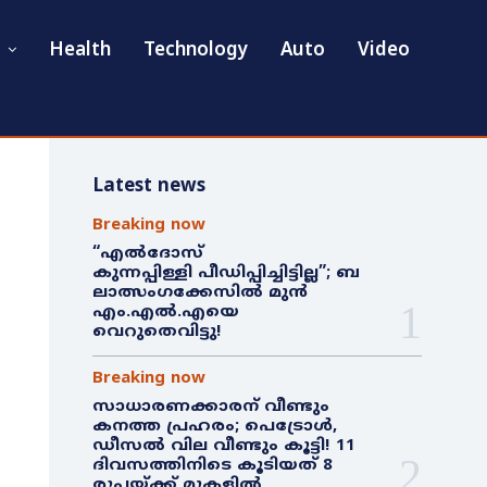
Health
Technology
Auto
Video
Latest news
Breaking now
“എൽദോസ്
കുന്നപ്പിള്ളി പീഡിപ്പിച്ചിട്ടില്ല”; ബ
ലാത്സംഗക്കേസിൽ മുൻ
എം.എൽ.എയെ
വെറുതെവിട്ടു!
Breaking now
സാധാരണക്കാരന് വീണ്ടും
കനത്ത പ്രഹരം; പെട്രോൾ,
ഡീസൽ വില വീണ്ടും കൂട്ടി! 11
ദിവസത്തിനിടെ കൂടിയത് 8
രൂപയ്ക്ക് മുകളിൽ