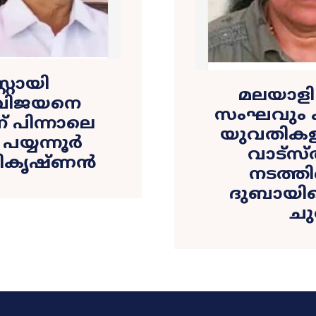
റ്റായി
മലയാള
 വിജയനെ
സംഘവും ക
 പിന്നാലെ
യുവതികളു
പയ്യന്നൂർ
വാട്സ
ികൃഷ്ണൻ
നടത്തി
ദുബായിലെ
ചു