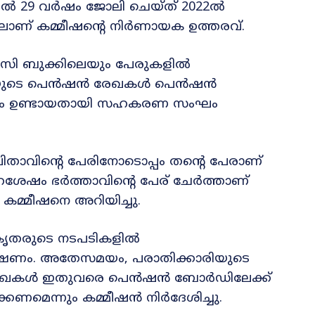
ിൽ 29 വർഷം ജോലി ചെയ്ത് 2022ൽ
ലാണ് കമ്മീഷന്റെ നിർണായക ഉത്തരവ്.
സി ബുക്കിലെയും പേരുകളിൽ
ാരിയുടെ പെൻഷൻ രേഖകൾ പെൻഷൻ
സം ഉണ്ടായതായി സഹകരണ സംഘം
ാവിന്റെ പേരിനോടൊപ്പം തന്റെ പേരാണ്
വാഹശേഷം ഭർത്താവിന്റെ പേര് ചേർത്താണ്
ി കമ്മീഷനെ അറിയിച്ചു.
തരുടെ നടപടികളിൽ
ീക്ഷണം. അതേസമയം, പരാതിക്കാരിയുടെ
രേഖകൾ ഇതുവരെ പെൻഷൻ ബോർഡിലേക്ക്
ക്കണമെന്നും കമ്മീഷൻ നിർദേശിച്ചു.