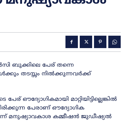
ക് മനുഷ്യാവകാശ
എൽസി ബുക്കിലെ പേര് തന്നെ
്കും തടസ്സം നിൽക്കുന്നവർക്ക്
 പേര് ഔദ്യോഗികമായി മാറ്റിയിട്ടില്ലെങ്കിൽ
യിരിക്കുന്ന പേരാണ് ഔദ്യോഗിക
്ന് മനുഷ്യാവകാശ കമ്മീഷൻ ജുഡീഷ്യൽ