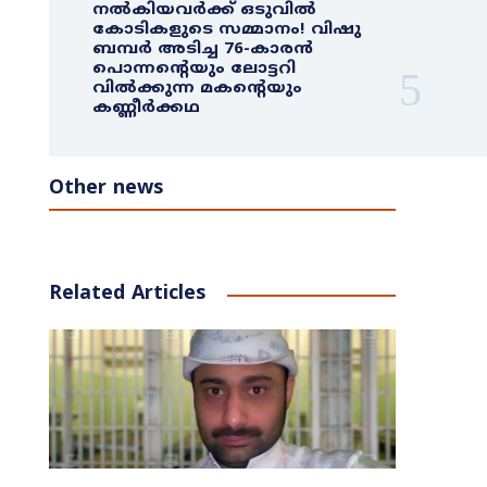
നൽകിയവർക്ക് ഒടുവിൽ
കോടികളുടെ സമ്മാനം! വിഷു
ബമ്പർ അടിച്ച 76-കാരൻ
പൊന്നന്റെയും ലോട്ടറി
വിൽക്കുന്ന മകന്റെയും
കണ്ണീർക്കഥ
Other news
Related Articles