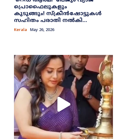
​‘റെഡ് ആർമി’ പേജും വ്യാജ
പ്രൊഫൈലുകളും
കുടുങ്ങും! സ്ക്രീൻഷോട്ടുകൾ
സഹിതം പരാതി നൽകി...
Kerala
May 26, 2026