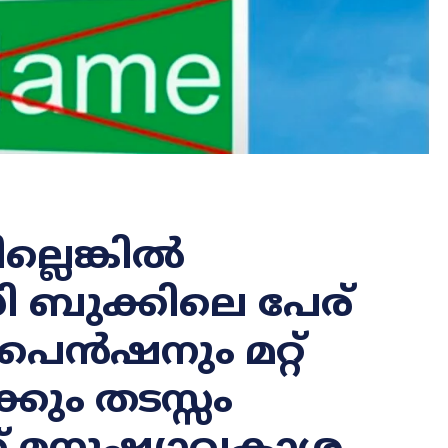
ില്ലെങ്കിൽ
ുക്കിലെ പേര്
െൻഷനും മറ്റ്
കും തടസ്സം