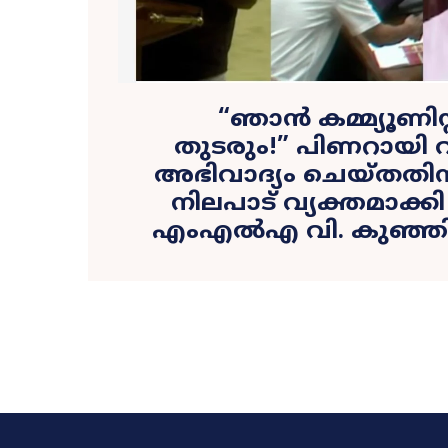
​“ഞാൻ കമ്മ്യൂണിസ്
തുടരും!” പിണറായി
അഭിവാദ്യം ചെയ്തതിന്
നിലപാട് വ്യക്തമാക്കി 
എംഎൽഎ വി. കുഞ്ഞ