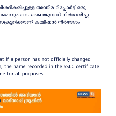
കരിച്ചുള്ള അന്തിമ റിപ്പോർട്ട് ഒരു
ണമെന്നും കെ. ബൈജുനാഥ് നിർദേശിച്ചു.
്രട്ടറിക്കാണ് കമ്മീഷൻ നിർദേശം
 if a person has not officially changed
n, the name recorded in the SSLC certificate
me for all purposes.