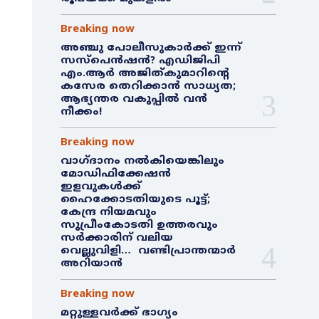
Breaking now
അഞ്ചു പോലീസുകാർക്ക് ഇന്ന്
സസ്‌പെൻഷൻ? എഡിജിപി
എം.ആർ അജിത്കുമാറിൻ്റെ
കസേര തെറിക്കാൻ സാധ്യത;
ആഭ്യന്തര വകുപ്പിൽ വൻ
നീക്കം!
Breaking now
വാഗ്ദാനം നൽകിയെങ്കിലും
മോഡിഫിക്കേഷൻ
ഇളവുകൾക്ക്
ഹൈക്കോടതിയുടെ പൂട്ട്;
കേന്ദ്ര നിയമവും
സുപ്രീംകോടതി ഉത്തരവും
സർക്കാരിന് വലിയ
വെല്ലുവിളി… വണ്ടിപ്രാന്തന്മാർ
അറിയാൻ
Breaking now
മറ്റുള്ളവർക്ക് ഭാഗ്യം