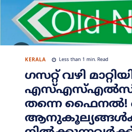
KERALA
Less than 1
min.
Read
ഗസറ്റ് വഴി മാറ്റിയ
എസ്എസ്എൽസി ബ
തന്നെ ഫൈനൽ! പ
ആനുകൂല്യങ്ങൾക്