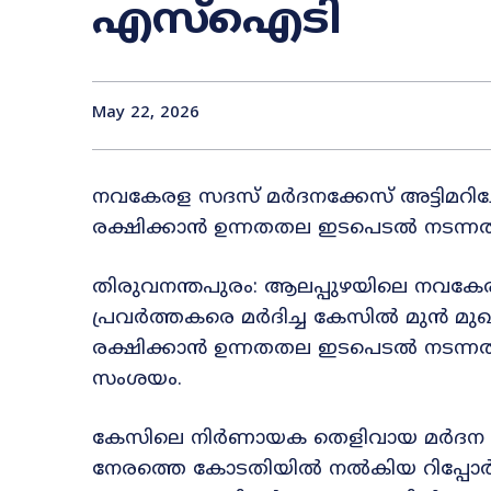
എസ്‌ഐടി
May 22, 2026
നവകേരള സദസ് മർദനക്കേസ് അട്ടിമറിച്
രക്ഷിക്കാൻ ഉന്നതതല ഇടപെടൽ നടന്
തിരുവനന്തപുരം: ആലപ്പുഴയിലെ നവകേര
പ്രവർത്തകരെ മർദിച്ച കേസിൽ മുൻ മുഖ
രക്ഷിക്കാൻ ഉന്നതതല ഇടപെടൽ നടന്ന
സംശയം.
കേസിലെ നിർണായക തെളിവായ മർദന ദൃശ്യങ
നേരത്തെ കോടതിയിൽ നൽകിയ റിപ്പോർട്ടി