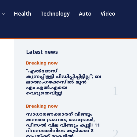
Health
Technology
Auto
Video
Latest news
Breaking now
“എൽദോസ്
കുന്നപ്പിള്ളി പീഡിപ്പിച്ചിട്ടില്ല”; ബ
ലാത്സംഗക്കേസിൽ മുൻ
എം.എൽ.എയെ
വെറുതെവിട്ടു!
Breaking now
സാധാരണക്കാരന് വീണ്ടും
കനത്ത പ്രഹരം; പെട്രോൾ,
ഡീസൽ വില വീണ്ടും കൂട്ടി! 11
ദിവസത്തിനിടെ കൂടിയത് 8
രൂപയ്ക്ക് മുകളിൽ