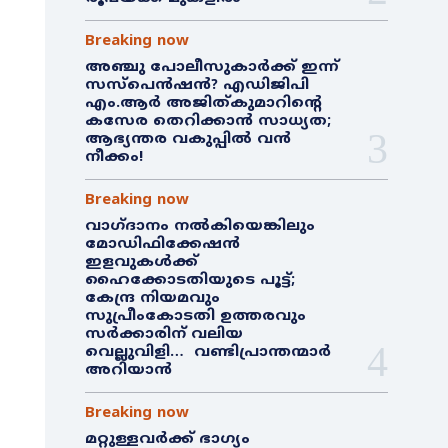
Breaking now
അഞ്ചു പോലീസുകാർക്ക് ഇന്ന്
സസ്‌പെൻഷൻ? എഡിജിപി
എം.ആർ അജിത്കുമാറിൻ്റെ
കസേര തെറിക്കാൻ സാധ്യത;
ആഭ്യന്തര വകുപ്പിൽ വൻ
നീക്കം!
Breaking now
വാഗ്ദാനം നൽകിയെങ്കിലും
മോഡിഫിക്കേഷൻ
ഇളവുകൾക്ക്
ഹൈക്കോടതിയുടെ പൂട്ട്;
കേന്ദ്ര നിയമവും
സുപ്രീംകോടതി ഉത്തരവും
സർക്കാരിന് വലിയ
വെല്ലുവിളി… വണ്ടിപ്രാന്തന്മാർ
അറിയാൻ
Breaking now
മറ്റുള്ളവർക്ക് ഭാഗ്യം