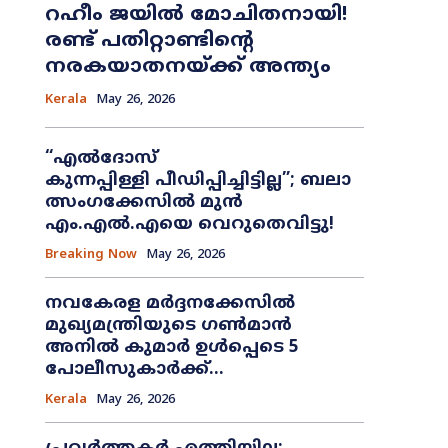
റഹീം ജയിൽ മോചിതനായി!
രണ്ട് പതിറ്റാണ്ടിന്റെ
നരകയാതനയ്ക്ക് അന്ത്യം
Kerala
May 26, 2026
“എൽദോസ്
കുന്നപ്പിള്ളി പീഡിപ്പിച്ചിട്ടില്ല”; ബലാ
ത്സംഗക്കേസിൽ മുൻ
എം.എൽ.എയെ വെറുതെവിട്ടു!
Breaking Now
May 26, 2026
നവകേരള മർദ്ദനക്കേസിൽ
മുഖ്യമന്ത്രിയുടെ ഗൺമാൻ
അനിൽ കുമാർ ഉൾപ്പെടെ 5
പോലീസുകാർക്ക്...
Kerala
May 26, 2026