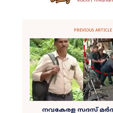
PREVIOUS ARTICLE
നവകേരള സദസ് മർദന