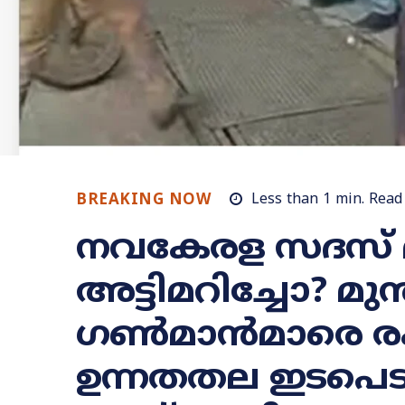
BREAKING NOW
Less than 1
min.
Read
നവകേരള സദസ് 
അട്ടിമറിച്ചോ? മുൻ
ഗൺമാൻമാരെ രക
ഉന്നതതല ഇടപെട