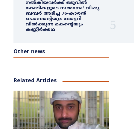
നൽകിയവർക്ക് ഒടുവിൽ
കോടികളുടെ സമ്മാനം! വിഷു
ബമ്പർ അടിച്ച 76-കാരൻ
പൊന്നന്റെയും ലോട്ടറി
വിൽക്കുന്ന മകന്റെയും
കണ്ണീർക്കഥ
Other news
Related Articles