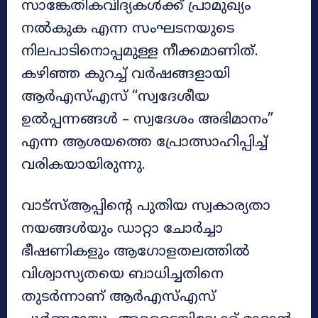
സാങ്കേതികവിദ്യകൾക്ക് പ്രാമുഖ്യം
നൽകുക എന്ന സംഘടനയുടെ
നിലപാടിനൊപ്പമുള്ള നീക്കമാണിത്.
കഴിഞ്ഞ കുറച്ച് വർഷങ്ങളായി
ആർഎസ്എസ് “സ്വദേശീയ
ഉൽപ്പന്നങ്ങൾ – സ്വദേശം അഭിമാനം”
എന്ന ആശയത്തെ പ്രോത്സാഹിപ്പിച്ച്
വരികയായിരുന്നു.
വാട്‌സ്ആപ്പിന്റെ പുതിയ സ്വകാര്യതാ
നയങ്ങൾയും ഡാറ്റാ ചോർച്ചാ
ഭീഷണികളും ആഗോളതലത്തിൽ
വിശ്വാസ്യതയെ ബാധിച്ചതിനെ
തുടർന്നാണ് ആർഎസ്എസ്