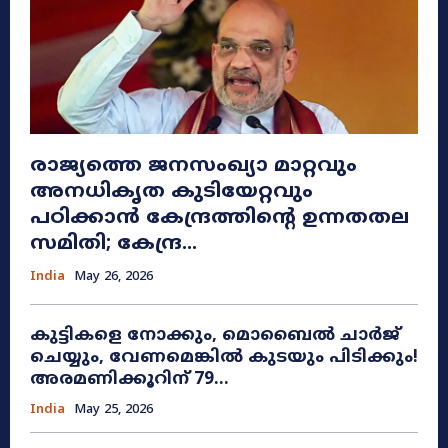
രാജ്യത്തെ ജനസംഖ്യാ മാറ്റവും
അനധികൃത കുടിയേറ്റവും
പഠിക്കാൻ കേന്ദ്രത്തിന്റെ ഉന്നതതല
സമിതി; കേന്ദ്ര...
India
May 26, 2026
കുട്ടികളെ നോക്കും, മൊബൈൽ ചാർജ്
ചെയ്യും, വേണമെങ്കിൽ കുടയും പിടിക്കും!
അരമണിക്കൂറിന് 79...
India
May 25, 2026