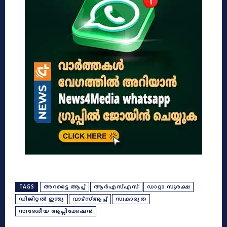
TAGS
അറട്ടൈ ആപ്പ്
ആർഎസ്എസ്
ഡാറ്റാ സുരക്ഷ
ഡിജിറ്റൽ ഇന്ത്യ
വാട്‌സ്ആപ്പ്
സ്വകാര്യത
സ്വദേശീയ ആപ്ലിക്കേഷൻ