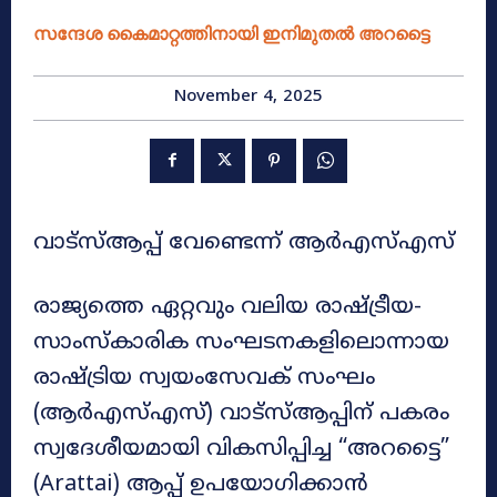
സന്ദേശ കൈമാറ്റത്തിനായി ഇനിമുതൽ അറട്ടൈ
November 4, 2025
വാട്‌സ്ആപ്പ് വേണ്ടെന്ന് ആർഎസ്എസ്
രാജ്യത്തെ ഏറ്റവും വലിയ രാഷ്ട്രീയ-
സാംസ്കാരിക സംഘടനകളിലൊന്നായ
രാഷ്ട്രിയ സ്വയംസേവക് സംഘം
(ആർഎസ്എസ്) വാട്‌സ്ആപ്പിന് പകരം
സ്വദേശീയമായി വികസിപ്പിച്ച “അറട്ടൈ”
(Arattai) ആപ്പ് ഉപയോഗിക്കാൻ