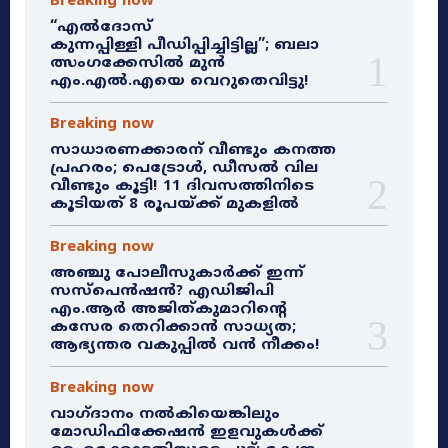
Breaking now
“എൽദോസ്
കുന്നപ്പിള്ളി പീഡിപ്പിച്ചിട്ടില്ല”; ബലാ
ത്സംഗക്കേസിൽ മുൻ
എം.എൽ.എയെ വെറുതെവിട്ടു!
Breaking now
സാധാരണക്കാരന് വീണ്ടും കനത്ത
പ്രഹരം; പെട്രോൾ, ഡീസൽ വില
വീണ്ടും കൂട്ടി! 11 ദിവസത്തിനിടെ
കൂടിയത് 8 രൂപയ്ക്ക് മുകളിൽ
Breaking now
അഞ്ചു പോലീസുകാർക്ക് ഇന്ന്
സസ്‌പെൻഷൻ? എഡിജിപി
എം.ആർ അജിത്കുമാറിൻ്റെ
കസേര തെറിക്കാൻ സാധ്യത;
ആഭ്യന്തര വകുപ്പിൽ വൻ നീക്കം!
Breaking now
വാഗ്ദാനം നൽകിയെങ്കിലും
മോഡിഫിക്കേഷൻ ഇളവുകൾക്ക്