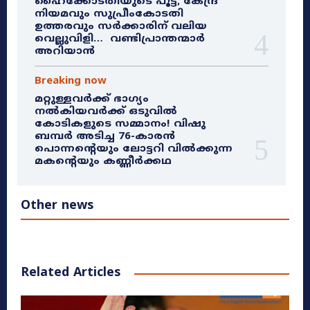
ഹൈക്കോടതിയുടെ പൂട്ട്; കേന്ദ്ര
നിയമവും സുപ്രീംകോടതി
ഉത്തരവും സർക്കാരിന് വലിയ
വെല്ലുവിളി… വണ്ടിപ്രാന്തന്മാർ
അറിയാൻ
Breaking now
മറ്റുള്ളവർക്ക് ഭാഗ്യം
നൽകിയവർക്ക് ഒടുവിൽ
കോടികളുടെ സമ്മാനം! വിഷു
ബമ്പർ അടിച്ച 76-കാരൻ
പൊന്നന്റെയും ലോട്ടറി വിൽക്കുന്ന
മകന്റെയും കണ്ണീർക്കഥ
Other news
Related Articles