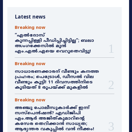
Latest news
Breaking now
“എൽദോസ്
കുന്നപ്പിള്ളി പീഡിപ്പിച്ചിട്ടില്ല”; ബലാ
ത്സംഗക്കേസിൽ മുൻ
എം.എൽ.എയെ വെറുതെവിട്ടു!
Breaking now
സാധാരണക്കാരന് വീണ്ടും കനത്ത
പ്രഹരം; പെട്രോൾ, ഡീസൽ വില
വീണ്ടും കൂട്ടി! 11 ദിവസത്തിനിടെ
കൂടിയത് 8 രൂപയ്ക്ക് മുകളിൽ
Breaking now
അഞ്ചു പോലീസുകാർക്ക് ഇന്ന്
സസ്‌പെൻഷൻ? എഡിജിപി
എം.ആർ അജിത്കുമാറിൻ്റെ
കസേര തെറിക്കാൻ സാധ്യത;
ആഭ്യന്തര വകുപ്പിൽ വൻ നീക്കം!