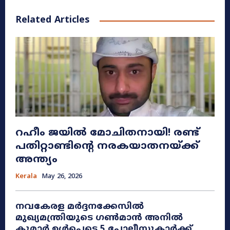
Related Articles
റഹീം ജയിൽ മോചിതനായി! രണ്ട്
പതിറ്റാണ്ടിന്റെ നരകയാതനയ്ക്ക്
അന്ത്യം
Kerala
May 26, 2026
നവകേരള മർദ്ദനക്കേസിൽ
മുഖ്യമന്ത്രിയുടെ ഗൺമാൻ അനിൽ
കുമാർ ഉൾപ്പെടെ 5 പോലീസുകാർക്ക്...