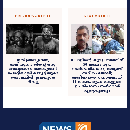
PREVIOUS ARTICLE
NEXT ARTICLE
ഇത് ഭ്രമയുഗമാ,
പോളിന്‍റെ കുടുംബത്തി​ന്
കലിയുഗത്തിന്റെ ഒരു
50 ലക്ഷം രൂപ
അപഭ്രംശം: കൊടുമൺ
നഷ്ടപരിഹാരം, ഭാര്യക്ക്
പോറ്റിയായി മമ്മൂട്ടിയുടെ
സ്ഥിരം ജോലി;
കൊലചിരി; ഭ്രമയുഗം
അടിയന്തരസഹായമായി
റിവ്യൂ
11 ലക്ഷം രൂപ; മകളുടെ
ഉപരിപഠനം സർക്കാർ
ഏറ്റെടുക്കും