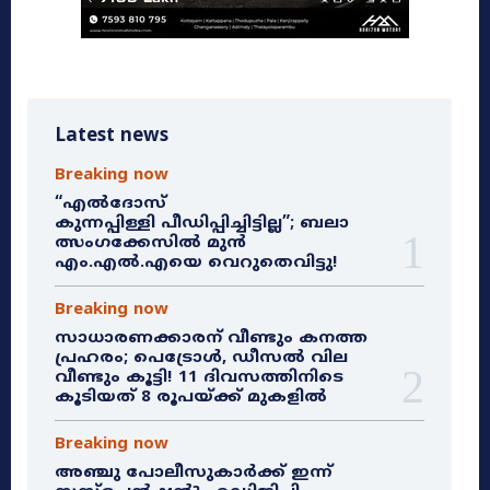
Latest news
Breaking now
“എൽദോസ്
കുന്നപ്പിള്ളി പീഡിപ്പിച്ചിട്ടില്ല”; ബലാ
ത്സംഗക്കേസിൽ മുൻ
എം.എൽ.എയെ വെറുതെവിട്ടു!
Breaking now
സാധാരണക്കാരന് വീണ്ടും കനത്ത
പ്രഹരം; പെട്രോൾ, ഡീസൽ വില
വീണ്ടും കൂട്ടി! 11 ദിവസത്തിനിടെ
കൂടിയത് 8 രൂപയ്ക്ക് മുകളിൽ
Breaking now
അഞ്ചു പോലീസുകാർക്ക് ഇന്ന്