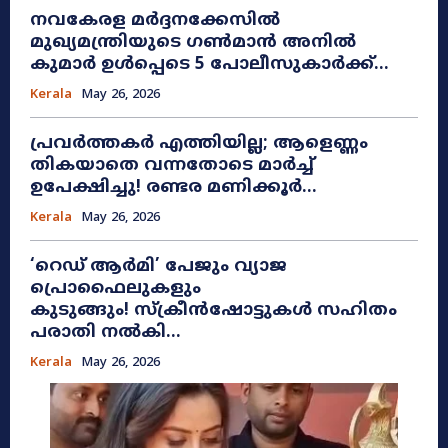
നവകേരള മർദ്ദനക്കേസിൽ
മുഖ്യമന്ത്രിയുടെ ഗൺമാൻ അനിൽ
കുമാർ ഉൾപ്പെടെ 5 പോലീസുകാർക്ക്...
Kerala
May 26, 2026
പ്രവർത്തകർ എത്തിയില്ല; ആളെണ്ണം
തികയാതെ വന്നതോടെ മാർച്ച്
ഉപേക്ഷിച്ചു! രണ്ടര മണിക്കൂർ...
Kerala
May 26, 2026
​‘റെഡ് ആർമി’ പേജും വ്യാജ
പ്രൊഫൈലുകളും
കുടുങ്ങും! സ്ക്രീൻഷോട്ടുകൾ സഹിതം
പരാതി നൽകി...
Kerala
May 26, 2026