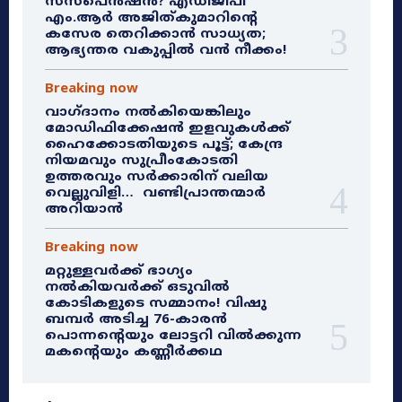
സസ്‌പെൻഷൻ? എഡിജിപി
എം.ആർ അജിത്കുമാറിൻ്റെ
കസേര തെറിക്കാൻ സാധ്യത;
ആഭ്യന്തര വകുപ്പിൽ വൻ നീക്കം!
Breaking now
വാഗ്ദാനം നൽകിയെങ്കിലും
മോഡിഫിക്കേഷൻ ഇളവുകൾക്ക്
ഹൈക്കോടതിയുടെ പൂട്ട്; കേന്ദ്ര
നിയമവും സുപ്രീംകോടതി
ഉത്തരവും സർക്കാരിന് വലിയ
വെല്ലുവിളി… വണ്ടിപ്രാന്തന്മാർ
അറിയാൻ
Breaking now
മറ്റുള്ളവർക്ക് ഭാഗ്യം
നൽകിയവർക്ക് ഒടുവിൽ
കോടികളുടെ സമ്മാനം! വിഷു
ബമ്പർ അടിച്ച 76-കാരൻ
പൊന്നന്റെയും ലോട്ടറി വിൽക്കുന്ന
മകന്റെയും കണ്ണീർക്കഥ