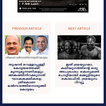
PREVIOUS ARTICLE
NEXT ARTICLE
തുഷാർ വെള്ളാപ്പള്ളി
ഇത് ഭ്രമയുഗമാ,
കോട്ടയത്തേക്ക്;
കലിയുഗത്തിന്റെ ഒരു
മൂന്നുമുന്നണികളും
അപഭ്രംശം: കൊടുമൺ
അങ്കത്തിനിറക്കുന്നത്
പോറ്റിയായി മമ്മൂട്ടിയുടെ
ഘടകകക്ഷികളെ;
കൊലചിരി; ഭ്രമയുഗം
ത്രികോണ
റിവ്യൂ
മൽസരത്തിനൊരുങ്ങി
കോട്ടയം