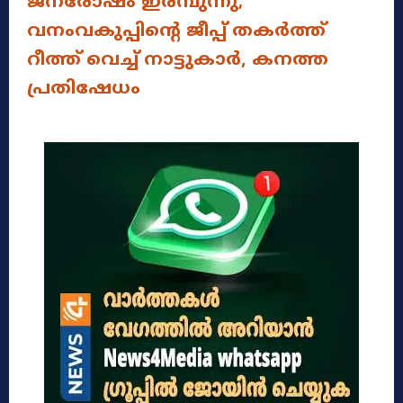
ജനരോഷം ഇരമ്പുന്നു;
വനംവകുപ്പിന്റെ ജീപ്പ് തകർത്ത്
റീത്ത് വെച്ച് നാട്ടുകാർ, കനത്ത
പ്രതിഷേധം