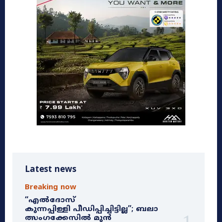
Latest news
Breaking now
“എൽദോസ്
കുന്നപ്പിള്ളി പീഡിപ്പിച്ചിട്ടില്ല”; ബലാ
ത്സംഗക്കേസിൽ മുൻ