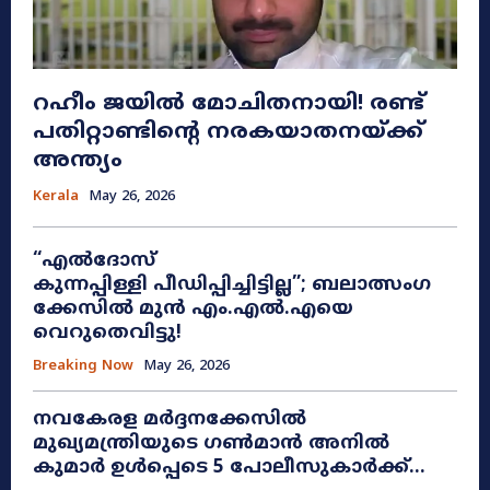
റഹീം ജയിൽ മോചിതനായി! രണ്ട്
പതിറ്റാണ്ടിന്റെ നരകയാതനയ്ക്ക്
അന്ത്യം
Kerala
May 26, 2026
“എൽദോസ്
കുന്നപ്പിള്ളി പീഡിപ്പിച്ചിട്ടില്ല”; ബലാത്സംഗ
ക്കേസിൽ മുൻ എം.എൽ.എയെ
വെറുതെവിട്ടു!
Breaking Now
May 26, 2026
നവകേരള മർദ്ദനക്കേസിൽ
മുഖ്യമന്ത്രിയുടെ ഗൺമാൻ അനിൽ
കുമാർ ഉൾപ്പെടെ 5 പോലീസുകാർക്ക്...