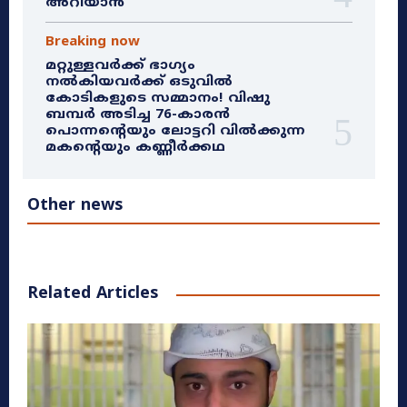
അറിയാൻ
Breaking now
മറ്റുള്ളവർക്ക് ഭാഗ്യം
നൽകിയവർക്ക് ഒടുവിൽ
കോടികളുടെ സമ്മാനം! വിഷു
ബമ്പർ അടിച്ച 76-കാരൻ
പൊന്നന്റെയും ലോട്ടറി വിൽക്കുന്ന
മകന്റെയും കണ്ണീർക്കഥ
Other news
Related Articles