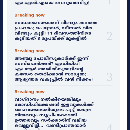
എം.എൽ.എയെ വെറുതെവിട്ടു!
Breaking now
സാധാരണക്കാരന് വീണ്ടും കനത്ത
പ്രഹരം; പെട്രോൾ, ഡീസൽ വില
വീണ്ടും കൂട്ടി! 11 ദിവസത്തിനിടെ
കൂടിയത് 8 രൂപയ്ക്ക് മുകളിൽ
Breaking now
അഞ്ചു പോലീസുകാർക്ക് ഇന്ന്
സസ്‌പെൻഷൻ? എഡിജിപി
എം.ആർ അജിത്കുമാറിൻ്റെ
കസേര തെറിക്കാൻ സാധ്യത;
ആഭ്യന്തര വകുപ്പിൽ വൻ നീക്കം!
Breaking now
വാഗ്ദാനം നൽകിയെങ്കിലും
മോഡിഫിക്കേഷൻ ഇളവുകൾക്ക്
ഹൈക്കോടതിയുടെ പൂട്ട്; കേന്ദ്ര
നിയമവും സുപ്രീംകോടതി
ഉത്തരവും സർക്കാരിന് വലിയ
വെല്ലുവിളി… വണ്ടിപ്രാന്തന്മാർ