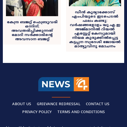
ഡീൻ കുര്യാക്കോസ്
എംപിയുടെ ഇടപെടൽ
ഫലം കണ്ടു:
കേന്ദ്ര ബജറ്റ് ഫെബ്രുവരി
വർഷങ്ങളോളം യു.എ.ഇ
ഒന്നിന്;
അജ്മാനിൽ റിയൽ
അവതരിപ്പിക്കുന്നത്
എസ്റ്റേറ്റ് കേസുമായി
മോദി സർക്കാരിന്റെ
നിയമ കുരുക്കിൽപ്പെട്ട
അവസാന ബജറ്റ്
കട്ടപ്പന സ്വദേശി ജോയൽ
മാത്യുവിനു മോചനം
ABOUT US
GRIEVANCE REDRESSAL
CONTACT US
PRIVACY POLICY
TERMS AND CONDITIONS