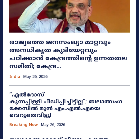
രാജ്യത്തെ ജനസംഖ്യാ മാറ്റവും
അനധികൃത കുടിയേറ്റവും
പഠിക്കാൻ കേന്ദ്രത്തിന്റെ ഉന്നതതല
സമിതി; കേന്ദ്ര...
India
May 26, 2026
“എൽദോസ്
കുന്നപ്പിള്ളി പീഡിപ്പിച്ചിട്ടില്ല”; ബലാത്സംഗ
ക്കേസിൽ മുൻ എം.എൽ.എയെ
വെറുതെവിട്ടു!
Breaking Now
May 26, 2026