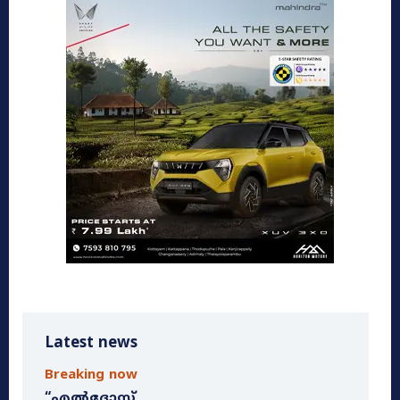
Latest news
Breaking now
“എൽദോസ്