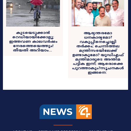
കുടയെടുക്കാൻ
ആഭ്യന്തരമോ
റെഡിയായിക്കോളൂ;
ധനകാര്യമോ?
ഇത്തവണ കാലവർഷം
വകുപ്പിനെച്ചൊല്ലി
നേരത്തെയെത്തും!
തർക്കം; ചെന്നിത്തല
തീയതി അറിയാം…
മന്ത്രിസഭയിലേക്ക്
ഉണ്ടാകുമോ? യുഡിഎഫ്
മന്ത്രിമാരുടെ അന്തിമ
പട്ടിക ഇന്ന്; ആരൊക്കെ
പുറത്താകും?സൂചനകൾ
ഇങ്ങനെ: