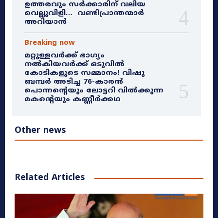
ഉത്തരവും സർക്കാരിന് വലിയ
വെല്ലുവിളി… വണ്ടിപ്രാന്തന്മാർ
അറിയാൻ
Breaking now
മറ്റുള്ളവർക്ക് ഭാഗ്യം
നൽകിയവർക്ക് ഒടുവിൽ
കോടികളുടെ സമ്മാനം! വിഷു
ബമ്പർ അടിച്ച 76-കാരൻ
പൊന്നന്റെയും ലോട്ടറി വിൽക്കുന്ന
മകന്റെയും കണ്ണീർക്കഥ
Other news
Related Articles