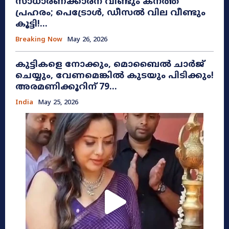
സാധാരണക്കാരന് വീണ്ടും കനത്ത
പ്രഹരം; പെട്രോൾ, ഡീസൽ വില വീണ്ടും
കൂട്ടി!...
Breaking Now
May 26, 2026
കുട്ടികളെ നോക്കും, മൊബൈൽ ചാർജ്
ചെയ്യും, വേണമെങ്കിൽ കുടയും പിടിക്കും!
അരമണിക്കൂറിന് 79...
India
May 25, 2026