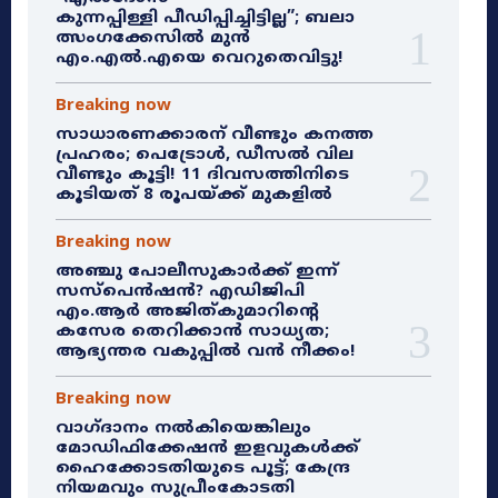
കുന്നപ്പിള്ളി പീഡിപ്പിച്ചിട്ടില്ല”; ബലാ
ത്സംഗക്കേസിൽ മുൻ
എം.എൽ.എയെ വെറുതെവിട്ടു!
Breaking now
സാധാരണക്കാരന് വീണ്ടും കനത്ത
പ്രഹരം; പെട്രോൾ, ഡീസൽ വില
വീണ്ടും കൂട്ടി! 11 ദിവസത്തിനിടെ
കൂടിയത് 8 രൂപയ്ക്ക് മുകളിൽ
Breaking now
അഞ്ചു പോലീസുകാർക്ക് ഇന്ന്
സസ്‌പെൻഷൻ? എഡിജിപി
എം.ആർ അജിത്കുമാറിൻ്റെ
കസേര തെറിക്കാൻ സാധ്യത;
ആഭ്യന്തര വകുപ്പിൽ വൻ നീക്കം!
Breaking now
വാഗ്ദാനം നൽകിയെങ്കിലും
മോഡിഫിക്കേഷൻ ഇളവുകൾക്ക്
ഹൈക്കോടതിയുടെ പൂട്ട്; കേന്ദ്ര
നിയമവും സുപ്രീംകോടതി