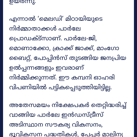
ഉയർന്നു.
എന്നാൽ ‘മെലഡി’ മിഠായിയുടെ
നിർമ്മാതാക്കൾ പാർലേ
പ്രൊഡക്ട്സാണ്. പാർലേ-ജി,
മൊണാക്കോ, ക്രാക്ക് ജാക്ക്, മാംഗോ
ബൈറ്റ്, പോപ്പിൻസ് തുടങ്ങിയ ജനപ്രിയ
ഉൽപ്പന്നങ്ങളും ഇവരാണ്
നിർമ്മിക്കുന്നത്. ഈ കമ്പനി ഓഹരി
വിപണിയിൽ പട്ടികപ്പെടുത്തിയിട്ടില്ല.
അതേസമയം നിക്ഷേപകർ തെറ്റിദ്ധരിച്ച്
വാങ്ങിയ പാർലേ ഇൻഡസ്ട്രീസ്
അടിസ്ഥാന സൗകര്യ വികസനം,
ഭൂവികസന പദ്ധതികൾ, പേപ്പർ മാലിന്യ