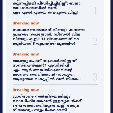
കുന്നപ്പിള്ളി പീഡിപ്പിച്ചിട്ടില്ല”; ബലാ
ത്സംഗക്കേസിൽ മുൻ
എം.എൽ.എയെ വെറുതെവിട്ടു!
Breaking now
സാധാരണക്കാരന് വീണ്ടും കനത്ത
പ്രഹരം; പെട്രോൾ, ഡീസൽ വില
വീണ്ടും കൂട്ടി! 11 ദിവസത്തിനിടെ
കൂടിയത് 8 രൂപയ്ക്ക് മുകളിൽ
Breaking now
അഞ്ചു പോലീസുകാർക്ക് ഇന്ന്
സസ്‌പെൻഷൻ? എഡിജിപി
എം.ആർ അജിത്കുമാറിൻ്റെ
കസേര തെറിക്കാൻ സാധ്യത;
ആഭ്യന്തര വകുപ്പിൽ വൻ നീക്കം!
Breaking now
വാഗ്ദാനം നൽകിയെങ്കിലും
മോഡിഫിക്കേഷൻ ഇളവുകൾക്ക്
ഹൈക്കോടതിയുടെ പൂട്ട്; കേന്ദ്ര
നിയമവും സുപ്രീംകോടതി