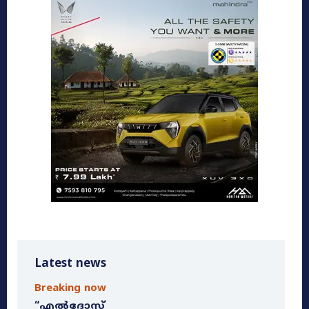
Latest news
Breaking now
“എൽദോസ്