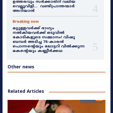
ഉത്തരവും സർക്കാരിന് വലിയ
വെല്ലുവിളി… വണ്ടിപ്രാന്തന്മാർ
അറിയാൻ
Breaking now
മറ്റുള്ളവർക്ക് ഭാഗ്യം
നൽകിയവർക്ക് ഒടുവിൽ
കോടികളുടെ സമ്മാനം! വിഷു
ബമ്പർ അടിച്ച 76-കാരൻ
പൊന്നന്റെയും ലോട്ടറി വിൽക്കുന്ന
മകന്റെയും കണ്ണീർക്കഥ
Other news
Related Articles