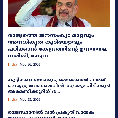
രാജ്യത്തെ ജനസംഖ്യാ മാറ്റവും
അനധികൃത കുടിയേറ്റവും
പഠിക്കാൻ കേന്ദ്രത്തിന്റെ ഉന്നതതല
സമിതി; കേന്ദ്ര...
India
May 26, 2026
കുട്ടികളെ നോക്കും, മൊബൈൽ ചാർജ്
ചെയ്യും, വേണമെങ്കിൽ കുടയും പിടിക്കും!
അരമണിക്കൂറിന് 79...
India
May 25, 2026
രാജസ്ഥാനിൽ വൻ പ്രകൃതിവാതക