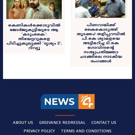
പിണറായിക്ക്
കെണികൾക്കൊടുവിൽ
കൈകൊടുത്ത്
ജോർജുകുട്ടിയുടെ ആ
തുടക്കം! തളിപ്പറമ്പിൽ
‘കടുംകൈ’:
പി.കെ ശ്യാമളയെ
തിയേറ്ററുകളെ
അട്ടിമറിച്ച ടി.കെ
പിടിച്ചുകുലുക്കി ‘ദൃശ്യം 3’;
ഗോവിന്ദന്റെ
റിവ്യൂ
സത്യപ്രതിജ്ഞാ
ചടങ്ങിലെ നാടകീയ
രംഗങ്ങൾ
ABOUT US
GRIEVANCE REDRESSAL
CONTACT US
PRIVACY POLICY
TERMS AND CONDITIONS