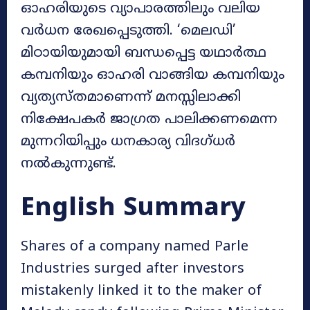
ഓഹരിയുടെ വ്യാപാരത്തിലും വലിയ
വർധന രേഖപ്പെടുത്തി. ‘മെലഡി’
മിഠായിയുമായി ബന്ധപ്പെട്ട യഥാർത്ഥ
കമ്പനിയും ഓഹരി വാങ്ങിയ കമ്പനിയും
വ്യത്യസ്തമാണെന്ന് മനസ്സിലാക്കി
നിക്ഷേപകർ ജാഗ്രത പാലിക്കണമെന്ന
മുന്നറിയിപ്പും ധനകാര്യ വിദഗ്ധർ
നൽകുന്നുണ്ട്.
English Summary
Shares of a company named Parle
Industries surged after investors
mistakenly linked it to the maker of