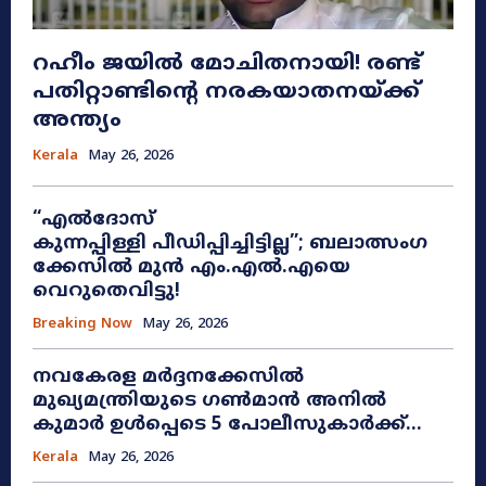
റഹീം ജയിൽ മോചിതനായി! രണ്ട്
പതിറ്റാണ്ടിന്റെ നരകയാതനയ്ക്ക്
അന്ത്യം
Kerala
May 26, 2026
“എൽദോസ്
കുന്നപ്പിള്ളി പീഡിപ്പിച്ചിട്ടില്ല”; ബലാത്സംഗ
ക്കേസിൽ മുൻ എം.എൽ.എയെ
വെറുതെവിട്ടു!
Breaking Now
May 26, 2026
നവകേരള മർദ്ദനക്കേസിൽ
മുഖ്യമന്ത്രിയുടെ ഗൺമാൻ അനിൽ
കുമാർ ഉൾപ്പെടെ 5 പോലീസുകാർക്ക്...
Kerala
May 26, 2026