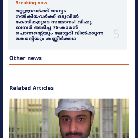
Breaking now
മറ്റുള്ളവർക്ക് ഭാഗ്യം
നൽകിയവർക്ക് ഒടുവിൽ
കോടികളുടെ സമ്മാനം! വിഷു
ബമ്പർ അടിച്ച 76-കാരൻ
പൊന്നന്റെയും ലോട്ടറി വിൽക്കുന്ന
മകന്റെയും കണ്ണീർക്കഥ
Other news
Related Articles