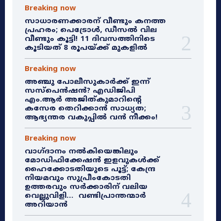
Breaking now
സാധാരണക്കാരന് വീണ്ടും കനത്ത
പ്രഹരം; പെട്രോൾ, ഡീസൽ വില
വീണ്ടും കൂട്ടി! 11 ദിവസത്തിനിടെ
കൂടിയത് 8 രൂപയ്ക്ക് മുകളിൽ
Breaking now
അഞ്ചു പോലീസുകാർക്ക് ഇന്ന്
സസ്‌പെൻഷൻ? എഡിജിപി
എം.ആർ അജിത്കുമാറിൻ്റെ
കസേര തെറിക്കാൻ സാധ്യത;
ആഭ്യന്തര വകുപ്പിൽ വൻ നീക്കം!
Breaking now
വാഗ്ദാനം നൽകിയെങ്കിലും
മോഡിഫിക്കേഷൻ ഇളവുകൾക്ക്
ഹൈക്കോടതിയുടെ പൂട്ട്; കേന്ദ്ര
നിയമവും സുപ്രീംകോടതി
ഉത്തരവും സർക്കാരിന് വലിയ
വെല്ലുവിളി… വണ്ടിപ്രാന്തന്മാർ
അറിയാൻ