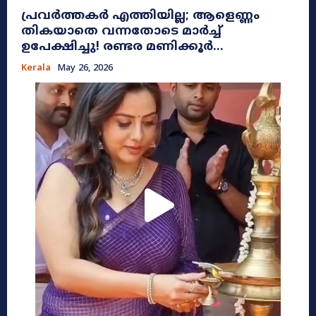
പ്രവർത്തകർ എത്തിയില്ല; ആളെണ്ണം
തികയാതെ വന്നതോടെ മാർച്ച്
ഉപേക്ഷിച്ചു! രണ്ടര മണിക്കൂർ...
Kerala
May 26, 2026