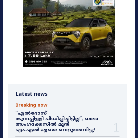
Latest news
Breaking now
“എൽദോസ്
കുന്നപ്പിള്ളി പീഡിപ്പിച്ചിട്ടില്ല”; ബലാ
ത്സംഗക്കേസിൽ മുൻ
എം.എൽ.എയെ വെറുതെവിട്ടു!