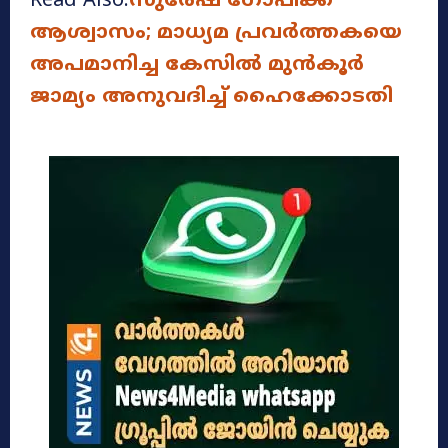
Read Also:
സുരേഷ് ഗോപിക്ക്
ആശ്വാസം; മാധ്യമ പ്രവര്‍ത്തകയെ
അപമാനിച്ച കേസിൽ മുന്‍കൂര്‍
ജാമ്യം അനുവദിച്ച് ഹൈക്കോടതി