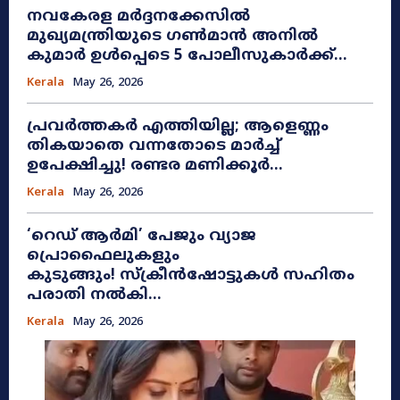
നവകേരള മർദ്ദനക്കേസിൽ
മുഖ്യമന്ത്രിയുടെ ഗൺമാൻ അനിൽ
കുമാർ ഉൾപ്പെടെ 5 പോലീസുകാർക്ക്...
Kerala
May 26, 2026
പ്രവർത്തകർ എത്തിയില്ല; ആളെണ്ണം
തികയാതെ വന്നതോടെ മാർച്ച്
ഉപേക്ഷിച്ചു! രണ്ടര മണിക്കൂർ...
Kerala
May 26, 2026
​‘റെഡ് ആർമി’ പേജും വ്യാജ
പ്രൊഫൈലുകളും
കുടുങ്ങും! സ്ക്രീൻഷോട്ടുകൾ സഹിതം
പരാതി നൽകി...
Kerala
May 26, 2026