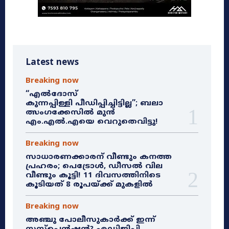
Latest news
Breaking now
“എൽദോസ്
കുന്നപ്പിള്ളി പീഡിപ്പിച്ചിട്ടില്ല”; ബലാ
ത്സംഗക്കേസിൽ മുൻ
എം.എൽ.എയെ വെറുതെവിട്ടു!
Breaking now
സാധാരണക്കാരന് വീണ്ടും കനത്ത
പ്രഹരം; പെട്രോൾ, ഡീസൽ വില
വീണ്ടും കൂട്ടി! 11 ദിവസത്തിനിടെ
കൂടിയത് 8 രൂപയ്ക്ക് മുകളിൽ
Breaking now
അഞ്ചു പോലീസുകാർക്ക് ഇന്ന്