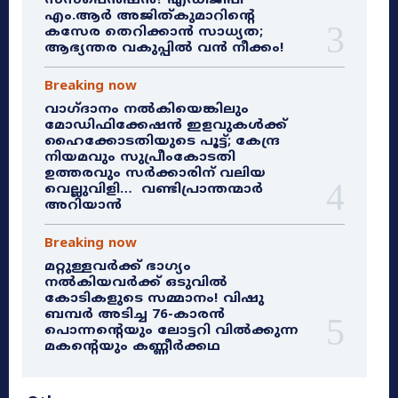
സസ്‌പെൻഷൻ? എഡിജിപി
എം.ആർ അജിത്കുമാറിൻ്റെ
കസേര തെറിക്കാൻ സാധ്യത;
ആഭ്യന്തര വകുപ്പിൽ വൻ നീക്കം!
Breaking now
വാഗ്ദാനം നൽകിയെങ്കിലും
മോഡിഫിക്കേഷൻ ഇളവുകൾക്ക്
ഹൈക്കോടതിയുടെ പൂട്ട്; കേന്ദ്ര
നിയമവും സുപ്രീംകോടതി
ഉത്തരവും സർക്കാരിന് വലിയ
വെല്ലുവിളി… വണ്ടിപ്രാന്തന്മാർ
അറിയാൻ
Breaking now
മറ്റുള്ളവർക്ക് ഭാഗ്യം
നൽകിയവർക്ക് ഒടുവിൽ
കോടികളുടെ സമ്മാനം! വിഷു
ബമ്പർ അടിച്ച 76-കാരൻ
പൊന്നന്റെയും ലോട്ടറി വിൽക്കുന്ന
മകന്റെയും കണ്ണീർക്കഥ