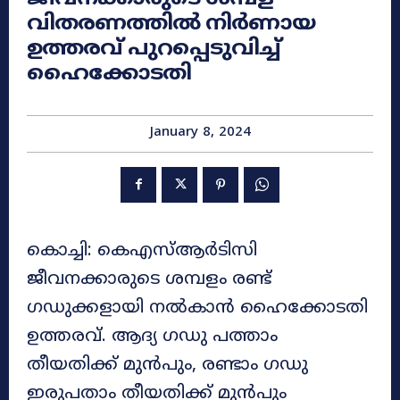
വിതരണത്തിൽ നിർണായ
ഉത്തരവ് പുറപ്പെടുവിച്ച്
ഹൈക്കോടതി
January 8, 2024
കൊച്ചി: കെഎസ്ആർടിസി
ജീവനക്കാരുടെ ശമ്പളം രണ്ട്
ഗഡുക്കളായി നൽകാൻ ഹൈക്കോടതി
ഉത്തരവ്. ആദ്യ ഗഡു പത്താം
തീയതിക്ക് മുൻപും, രണ്ടാം ഗഡു
ഇരുപതാം തീയതിക്ക് മുൻപും