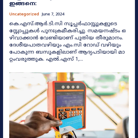
ഇങ്ങനെ:
Uncategorized
June 7, 2024
കെ.​എ​സ്.​ആ​ർ.​ടി.​സി​ ​സൂ​പ്പ​ർ​ഫാ​സ്റ്റു​ക​ളുടെ​ ​
സ്റ്റോ​പ്പു​ക​ൾ​ ​പു​നഃ​ക്ര​മീ​ക​രി​ച്ചു.​ സ​മ​യ​ന​ഷ്ടം​ ​ഒ​
ഴി​വാ​ക്കാ​ൻ​ ​വേണ്ടിയാണ് പുതിയ തീരുമാനം.
ദേ​ശീ​യ​പാ​ത​വ​ഴി​യും​ ​എം.​സി​ ​റോ​ഡ് ​വ​ഴി​യും​ ​
പോ​കു​ന്ന​ ​ബ​സു​ക​ളി​ലാ​ണ് ​ആ​ദ്യ​പ​ടി​യാ​യി​ ​മാ​
റ്റം​വ​രു​ത്തു​ക.​ ​എ​ൽ.​എ​സ് 1,​...