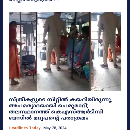
സ്ത്രീകളുടെ സീറ്റില്‍ കയറിയിരുന്നു,
അപമര്യാദയായി പെരുമാറി;
തലസ്ഥാനത്ത് കെഎസ്ആര്‍ടിസി
ബസില്‍ മദ്യപന്‍റെ പരാക്രമം
Headlines Today
May 28, 2024