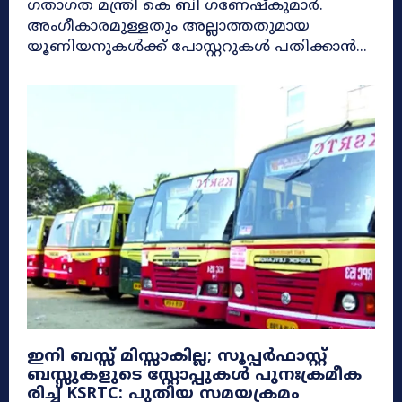
ഗതാഗത മന്ത്രി കെ ബി ഗണേഷ്‌കുമാർ.
അംഗീകാരമുള്ളതും അല്ലാത്തതുമായ
യൂണിയനുകള്‍ക്ക് പോസ്റ്ററുകള്‍ പതിക്കാന്‍...
ഇനി ബസ്സ് മിസ്സാകില്ല; സൂ​പ്പ​ർ​ഫാസ്റ്റ്
ബസ്സുകളുടെ ​സ്റ്റോ​പ്പു​ക​ൾ​ ​പു​നഃ​ക്ര​മീ​ക​
രി​ച്ച് KSRTC: പുതിയ സമയക്രമം