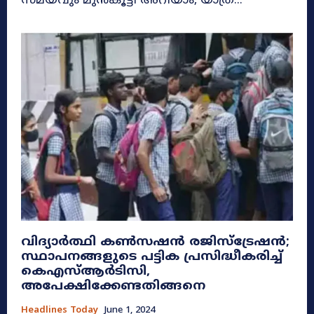
സമയവും മുന്‍കൂട്ടി അറിയാം, യാത്ര...
വിദ്യാർത്ഥി കൺസഷൻ രജിസ്ട്രേഷൻ;
സ്ഥാപനങ്ങളുടെ പട്ടിക പ്രസിദ്ധീകരിച്ച്
കെഎസ്ആർടിസി,
അപേക്ഷിക്കേണ്ടതിങ്ങനെ
Headlines Today
June 1, 2024