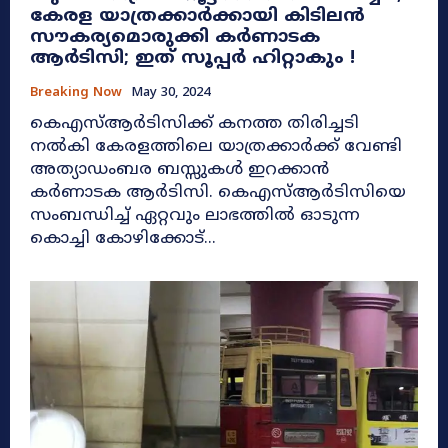
കേരള യാത്രക്കാർക്കായി കിടിലൻ
സൗകര്യമൊരുക്കി കർണാടക
ആർടിസി; ഇത് സൂപ്പർ ഹിറ്റാകും !
Breaking Now
May 30, 2024
കെഎസ്ആർടിസിക്ക് കനത്ത തിരിച്ചടി
നൽകി കേരളത്തിലെ യാത്രക്കാർക്ക് വേണ്ടി
അത്യാഡംബര ബസ്സുകൾ ഇറക്കാൻ
കർണാടക ആർടിസി. കെഎസ്ആർടിസിയെ
സംബന്ധിച്ച് ഏറ്റവും ലാഭത്തിൽ ഓടുന്ന
കൊച്ചി കോഴിക്കോട്...