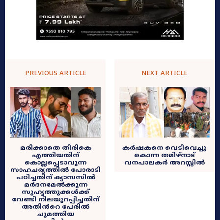
PREVIOUS ARTICLE
NEXT ARTICLE
മരിക്കാതെ തിരികെ
കർഷകനെ വെടിവെച്ചു
എത്തിയതിന്
കൊന്ന തമിഴ്നാട്
കൊല്ലപ്പെടാവുന്ന
വനപാലകർ അറസ്റ്റിൽ
സാഹചര്യത്തിൽ പോരാടി
പഠിച്ചതിന് ക്യാമ്പസിൽ
മർദനമേൽക്കുന്ന
സുഹൃത്തുക്കൾക്ക്
വേണ്ടി നിലയുറപ്പിച്ചതിന്
അതിൻറെ പേരിൽ
ചുമത്തിയ