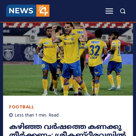
FOOTBALL
Less than 1
min.
Read
കഴിഞ്ഞ വർഷത്തെ കണക്കു
തീര്‍ക്കണം; ശ്രീകണ്ഠീരവയിൽ