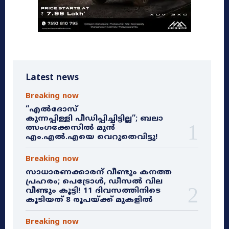
Latest news
Breaking now
“എൽദോസ്
കുന്നപ്പിള്ളി പീഡിപ്പിച്ചിട്ടില്ല”; ബലാ
ത്സംഗക്കേസിൽ മുൻ
എം.എൽ.എയെ വെറുതെവിട്ടു!
Breaking now
സാധാരണക്കാരന് വീണ്ടും കനത്ത
പ്രഹരം; പെട്രോൾ, ഡീസൽ വില
വീണ്ടും കൂട്ടി! 11 ദിവസത്തിനിടെ
കൂടിയത് 8 രൂപയ്ക്ക് മുകളിൽ
Breaking now