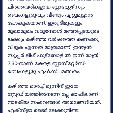
ചിരവൈരികളായ ബ്ലാസ്റ്റേഴ്സും
ബെംഗളൂരുവും വീണ്ടും ഏറ്റുമുട്ടാൻ
പോകുകയാണ്. ഇരു ടീമുകളും
മുഖാമുഖം വരുമ്പോൾ മഞ്ഞപ്പടയുടെ
ലക്ഷ്യം കഴിഞ്ഞ വർഷത്തെ കണക്കു
വീട്ടുക എന്നത് മാത്രമാണ്. ഇന്ത്യൻ
സൂപ്പർ ലീഗ് ഫുട്‌ബോളിൽ ഇന്ന് രാത്രി
7.30-നാണ് കേരള ബ്ലാസ്‌റ്റേഴ്‌സ്-
ബെംഗളൂരു എഫ്.സി. മത്സരം.
കഴിഞ്ഞ മാർച്ച് മൂന്നിന് ഇതേ
സ്റ്റേഡിയത്തിൽനടന്ന പ്ലേ ഓഫിലാണ്
നാടകീയ സംഭവങ്ങൾ അരങ്ങേറിയത്.
എക്‌സ്ട്രാ ടൈമിലേക്കുനീണ്ട