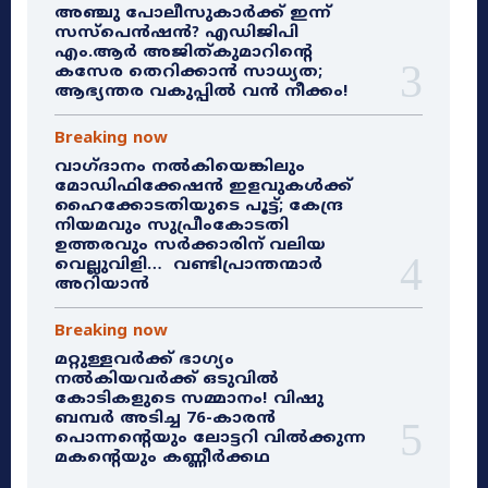
അഞ്ചു പോലീസുകാർക്ക് ഇന്ന്
സസ്‌പെൻഷൻ? എഡിജിപി
എം.ആർ അജിത്കുമാറിൻ്റെ
കസേര തെറിക്കാൻ സാധ്യത;
ആഭ്യന്തര വകുപ്പിൽ വൻ നീക്കം!
Breaking now
വാഗ്ദാനം നൽകിയെങ്കിലും
മോഡിഫിക്കേഷൻ ഇളവുകൾക്ക്
ഹൈക്കോടതിയുടെ പൂട്ട്; കേന്ദ്ര
നിയമവും സുപ്രീംകോടതി
ഉത്തരവും സർക്കാരിന് വലിയ
വെല്ലുവിളി… വണ്ടിപ്രാന്തന്മാർ
അറിയാൻ
Breaking now
മറ്റുള്ളവർക്ക് ഭാഗ്യം
നൽകിയവർക്ക് ഒടുവിൽ
കോടികളുടെ സമ്മാനം! വിഷു
ബമ്പർ അടിച്ച 76-കാരൻ
പൊന്നന്റെയും ലോട്ടറി വിൽക്കുന്ന
മകന്റെയും കണ്ണീർക്കഥ