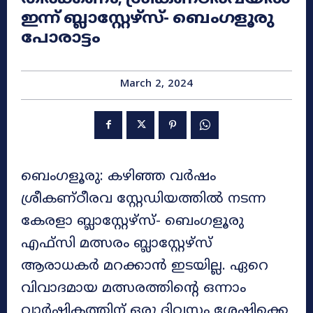
ഇന്ന് ബ്ലാസ്റ്റേഴ്‌സ്- ബെംഗളൂരു
പോരാട്ടം
March 2, 2024
ബെംഗളൂരു: കഴിഞ്ഞ വർഷം
ശ്രീകണ്ഠീരവ സ്റ്റേഡിയത്തിൽ നടന്ന
കേരളാ ബ്ലാസ്റ്റേഴ്‌സ്- ബെംഗളൂരു
എഫ്സി മത്സരം ബ്ലാസ്റ്റേഴ്‌സ്
ആരാധകർ മറക്കാൻ ഇടയില്ല. ഏറെ
വിവാദമായ മത്സരത്തിന്റെ ഒന്നാം
വാർഷികത്തിന് ഒരു ദിവസം ശേഷിക്കെ