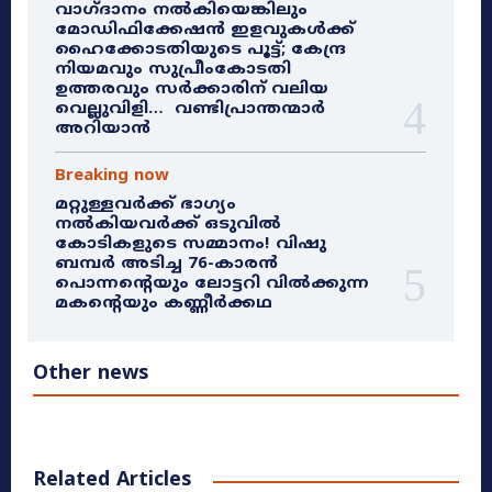
വാഗ്ദാനം നൽകിയെങ്കിലും
മോഡിഫിക്കേഷൻ ഇളവുകൾക്ക്
ഹൈക്കോടതിയുടെ പൂട്ട്; കേന്ദ്ര
നിയമവും സുപ്രീംകോടതി
ഉത്തരവും സർക്കാരിന് വലിയ
വെല്ലുവിളി… വണ്ടിപ്രാന്തന്മാർ
അറിയാൻ
Breaking now
മറ്റുള്ളവർക്ക് ഭാഗ്യം
നൽകിയവർക്ക് ഒടുവിൽ
കോടികളുടെ സമ്മാനം! വിഷു
ബമ്പർ അടിച്ച 76-കാരൻ
പൊന്നന്റെയും ലോട്ടറി വിൽക്കുന്ന
മകന്റെയും കണ്ണീർക്കഥ
Other news
Related Articles