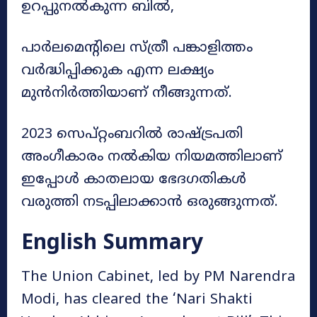
ഉറപ്പുനൽകുന്ന ബിൽ,
പാർലമെന്റിലെ സ്ത്രീ പങ്കാളിത്തം
വർദ്ധിപ്പിക്കുക എന്ന ലക്ഷ്യം
മുൻനിർത്തിയാണ് നീങ്ങുന്നത്.
2023 സെപ്റ്റംബറിൽ രാഷ്ട്രപതി
അംഗീകാരം നൽകിയ നിയമത്തിലാണ്
ഇപ്പോൾ കാതലായ ഭേദഗതികൾ
വരുത്തി നടപ്പിലാക്കാൻ ഒരുങ്ങുന്നത്.
English Summary
The Union Cabinet, led by PM Narendra
Modi, has cleared the ‘Nari Shakti