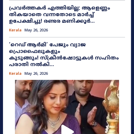
പ്രവർത്തകർ എത്തിയില്ല; ആളെണ്ണം
തികയാതെ വന്നതോടെ മാർച്ച്
ഉപേക്ഷിച്ചു! രണ്ടര മണിക്കൂർ...
Kerala
May 26, 2026
​‘റെഡ് ആർമി’ പേജും വ്യാജ
പ്രൊഫൈലുകളും
കുടുങ്ങും! സ്ക്രീൻഷോട്ടുകൾ സഹിതം
പരാതി നൽകി...
Kerala
May 26, 2026