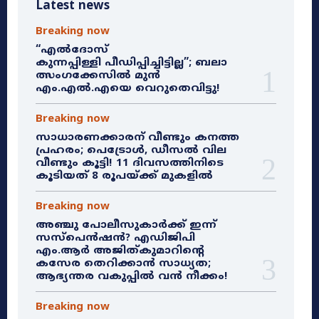
Latest news
Breaking now
“എൽദോസ്
കുന്നപ്പിള്ളി പീഡിപ്പിച്ചിട്ടില്ല”; ബലാ
ത്സംഗക്കേസിൽ മുൻ
എം.എൽ.എയെ വെറുതെവിട്ടു!
Breaking now
സാധാരണക്കാരന് വീണ്ടും കനത്ത
പ്രഹരം; പെട്രോൾ, ഡീസൽ വില
വീണ്ടും കൂട്ടി! 11 ദിവസത്തിനിടെ
കൂടിയത് 8 രൂപയ്ക്ക് മുകളിൽ
Breaking now
അഞ്ചു പോലീസുകാർക്ക് ഇന്ന്
സസ്‌പെൻഷൻ? എഡിജിപി
എം.ആർ അജിത്കുമാറിൻ്റെ
കസേര തെറിക്കാൻ സാധ്യത;
ആഭ്യന്തര വകുപ്പിൽ വൻ നീക്കം!
Breaking now