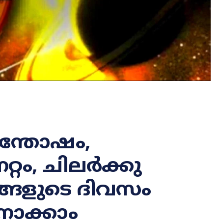
സന്തോഷം,
്റം, ചിലർക്കു
ങ്ങളുടെ ദിവസം
നോക്കാം