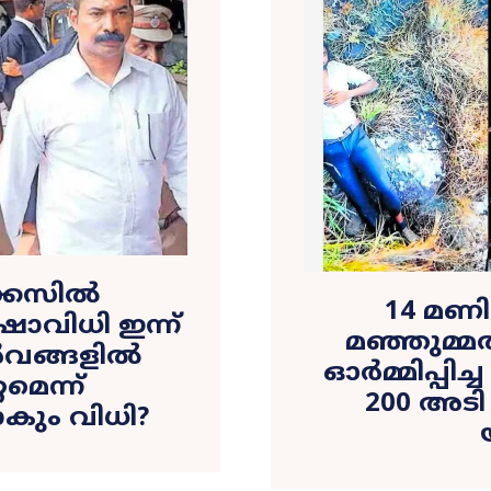
്കേസിൽ
14 മണി
ാവിധി ഇന്ന്
മഞ്ഞുമ്
ൂർവങ്ങളിൽ
ഓർമ്മിപ്പിച
െന്ന്
200 അടി
കും വിധി?