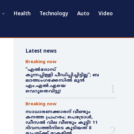
Health
Technology
Auto
Video
Latest news
Breaking now
“എൽദോസ്
കുന്നപ്പിള്ളി പീഡിപ്പിച്ചിട്ടില്ല”; ബ
ലാത്സംഗക്കേസിൽ മുൻ
എം.എൽ.എയെ
വെറുതെവിട്ടു!
Breaking now
സാധാരണക്കാരന് വീണ്ടും
കനത്ത പ്രഹരം; പെട്രോൾ,
ഡീസൽ വില വീണ്ടും കൂട്ടി! 11
ദിവസത്തിനിടെ കൂടിയത് 8
രൂപയ്ക്ക് മുകളിൽ