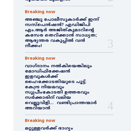
Breaking now
അഞ്ചു പോലീസുകാർക്ക് ഇന്ന്
സസ്‌പെൻഷൻ? എഡിജിപി
എം.ആർ അജിത്കുമാറിൻ്റെ
കസേര തെറിക്കാൻ സാധ്യത;
ആഭ്യന്തര വകുപ്പിൽ വൻ
നീക്കം!
Breaking now
വാഗ്ദാനം നൽകിയെങ്കിലും
മോഡിഫിക്കേഷൻ
ഇളവുകൾക്ക്
ഹൈക്കോടതിയുടെ പൂട്ട്;
കേന്ദ്ര നിയമവും
സുപ്രീംകോടതി ഉത്തരവും
സർക്കാരിന് വലിയ
വെല്ലുവിളി… വണ്ടിപ്രാന്തന്മാർ
അറിയാൻ
Breaking now
മറ്റുള്ളവർക്ക് ഭാഗ്യം