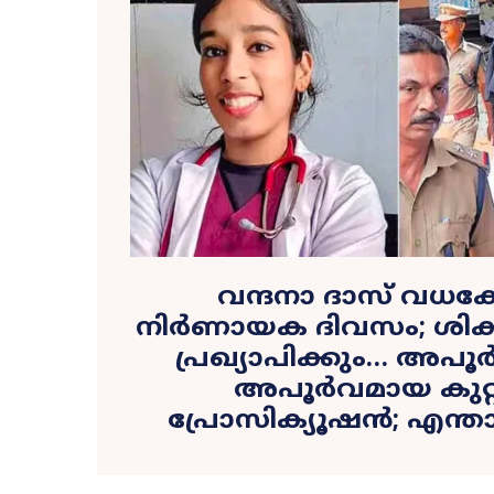
വന്ദനാ ദാസ് വധക
നിർണായക ദിവസം; ശിക്ഷ
പ്രഖ്യാപിക്കും… അപ
അപൂർവമായ കുറ്റമ
പ്രോസിക്യൂഷൻ; എന്താ