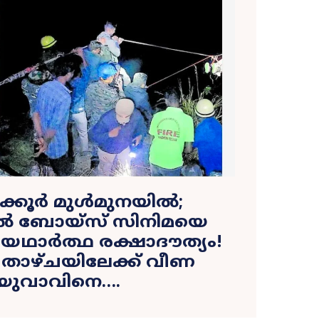
ക്കൂർ മുൾമുനയിൽ;
മൽ ബോയ്സ് സിനിമയെ
്ച യഥാർത്ഥ രക്ഷാദൗത്യം!
 താഴ്ചയിലേക്ക് വീണ
യുവാവിനെ….