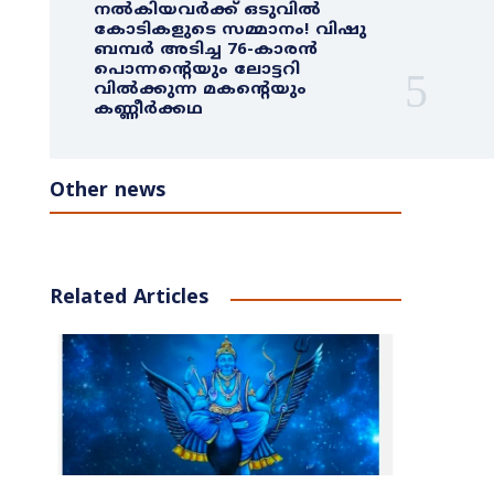
നൽകിയവർക്ക് ഒടുവിൽ
കോടികളുടെ സമ്മാനം! വിഷു
ബമ്പർ അടിച്ച 76-കാരൻ
പൊന്നന്റെയും ലോട്ടറി
വിൽക്കുന്ന മകന്റെയും
കണ്ണീർക്കഥ
Other news
Related Articles