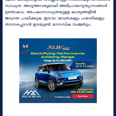
സാധ്യത. അടുത്തവരുമായി അഭിപ്രായവ്യത്യാസങ്ങൾ
ഉണ്ടാകാം. അപകടസാധ്യതയുള്ള കാര്യങ്ങളിൽ
ജാഗ്രത പാലിക്കുക. ഇടവം: യാത്രകളും പദ്ധതികളും
തടസപ്പെടാൻ ഇടയുണ്ട്. മാനസിക സമ്മർദ്ദം...