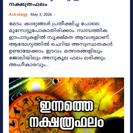
നക്ഷത്രഫലം
Astrology
May 3, 2026
മേടം: കാര്യങ്ങൾ പ്രതീക്ഷിച്ച പോലെ
മുന്നോട്ടുപോകാതിരിക്കാം. സാമ്പത്തിക
ഇടപാടുകളിൽ സൂക്ഷ്മത ആവശ്യമാണ്.
ആരോഗ്യത്തിൽ ചെറിയ അസ്വസ്ഥതകൾ
ഉണ്ടായേക്കാം. ഇടവം: മത്സരങ്ങളിലും
ജോലിയിലും അനുകൂല ഫലം ലഭിക്കും.
അംഗീകാരവും...