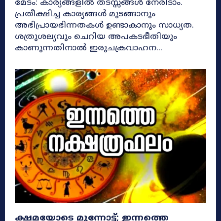
മേടം: കാര്യങ്ങളിൽ തടസ്സങ്ങൾ നേരിടാം.
പ്രതീക്ഷിച്ച കാര്യങ്ങൾ മുടങ്ങാനും
അഭിപ്രായഭിന്നതകൾ ഉണ്ടാകാനും സാധ്യത.
ശത്രുശല്യവും ചെറിയ അപകടഭീതിയും
കാണുന്നതിനാൽ ഇരുചക്രവാഹന...
ക്ഷമയോടെ മുന്നോട്ട്; ഇന്നത്തെ