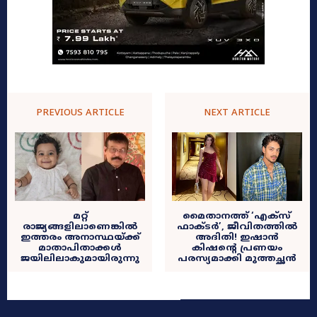
PREVIOUS ARTICLE
NEXT ARTICLE
മറ്റ്
മൈതാനത്ത് ‘എക്സ്
രാജ്യങ്ങളിലാണെങ്കിൽ
ഫാക്ടർ’, ജീവിതത്തിൽ
ഇത്തരം അനാസ്ഥയ്ക്ക്
അദിതി! ഇഷാൻ
മാതാപിതാക്കൾ
കിഷന്റെ പ്രണയം
ജയിലിലാകുമായിരുന്നു
പരസ്യമാക്കി മുത്തച്ഛൻ