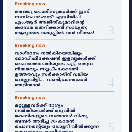
Breaking now
അഞ്ചു പോലീസുകാർക്ക് ഇന്ന്
സസ്‌പെൻഷൻ? എഡിജിപി
എം.ആർ അജിത്കുമാറിൻ്റെ
കസേര തെറിക്കാൻ സാധ്യത;
ആഭ്യന്തര വകുപ്പിൽ വൻ നീക്കം!
Breaking now
വാഗ്ദാനം നൽകിയെങ്കിലും
മോഡിഫിക്കേഷൻ ഇളവുകൾക്ക്
ഹൈക്കോടതിയുടെ പൂട്ട്; കേന്ദ്ര
നിയമവും സുപ്രീംകോടതി
ഉത്തരവും സർക്കാരിന് വലിയ
വെല്ലുവിളി… വണ്ടിപ്രാന്തന്മാർ
അറിയാൻ
Breaking now
മറ്റുള്ളവർക്ക് ഭാഗ്യം
നൽകിയവർക്ക് ഒടുവിൽ
കോടികളുടെ സമ്മാനം! വിഷു
ബമ്പർ അടിച്ച 76-കാരൻ
പൊന്നന്റെയും ലോട്ടറി വിൽക്കുന്ന