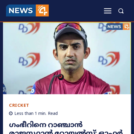
CRICKET
Less than 1
min.
Read
ഗംഭീറിനെ റാഞ്ചാൻ
രാജസ്ഥാൻ റോയൽസ്; ഓഫർ