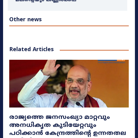
മകന്റെയും കണ്ണീർക്കഥ
Other news
Related Articles
രാജ്യത്തെ ജനസംഖ്യാ മാറ്റവും
അനധികൃത കുടിയേറ്റവും
പഠിക്കാൻ കേന്ദ്രത്തിന്റെ ഉന്നതതല