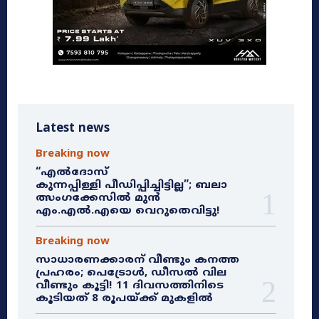
Latest news
Breaking now
“എൽദോസ്
കുന്നപ്പിള്ളി പീഡിപ്പിച്ചിട്ടില്ല”; ബലാ
ത്സംഗക്കേസിൽ മുൻ
എം.എൽ.എയെ വെറുതെവിട്ടു!
Breaking now
സാധാരണക്കാരന് വീണ്ടും കനത്ത
പ്രഹരം; പെട്രോൾ, ഡീസൽ വില
വീണ്ടും കൂട്ടി! 11 ദിവസത്തിനിടെ
കൂടിയത് 8 രൂപയ്ക്ക് മുകളിൽ