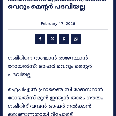
വെറും മെന്റർ പദവിയല്ല
February 17, 2026
ഗംഭീറിനെ റാഞ്ചാൻ രാജസ്ഥാൻ
റോയൽസ്; ഓഫർ വെറും മെന്റർ
പദവിയല്ല
ഐപിഎൽ ഫ്രാഞ്ചൈസി രാജസ്ഥാൻ
റോയൽസ് മുൻ ഇന്ത്യൻ താരം ഗൗതം
ഗംഭീറിന് വമ്പൻ ഓഫർ നൽകാൻ
ഒരുങ്ങുന്നതായി റിപ്പോർട്ട്.