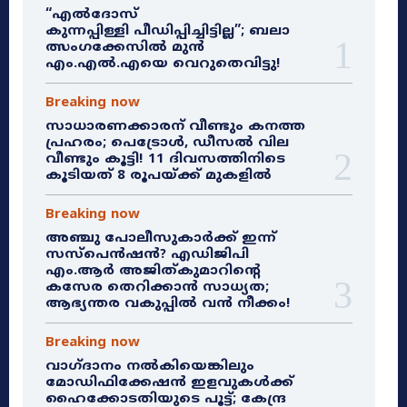
“എൽദോസ്
കുന്നപ്പിള്ളി പീഡിപ്പിച്ചിട്ടില്ല”; ബലാ
ത്സംഗക്കേസിൽ മുൻ
എം.എൽ.എയെ വെറുതെവിട്ടു!
Breaking now
സാധാരണക്കാരന് വീണ്ടും കനത്ത
പ്രഹരം; പെട്രോൾ, ഡീസൽ വില
വീണ്ടും കൂട്ടി! 11 ദിവസത്തിനിടെ
കൂടിയത് 8 രൂപയ്ക്ക് മുകളിൽ
Breaking now
അഞ്ചു പോലീസുകാർക്ക് ഇന്ന്
സസ്‌പെൻഷൻ? എഡിജിപി
എം.ആർ അജിത്കുമാറിൻ്റെ
കസേര തെറിക്കാൻ സാധ്യത;
ആഭ്യന്തര വകുപ്പിൽ വൻ നീക്കം!
Breaking now
വാഗ്ദാനം നൽകിയെങ്കിലും
മോഡിഫിക്കേഷൻ ഇളവുകൾക്ക്
ഹൈക്കോടതിയുടെ പൂട്ട്; കേന്ദ്ര