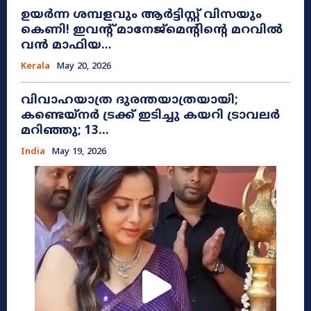
ഉയർന്ന ശമ്പളവും ആർട്ടിസ്റ്റ് വിസയും
കെണി! ഇവന്റ് മാനേജ്‌മെന്റിന്റെ മറവിൽ
വൻ മാഫിയ...
Kerala
May 20, 2026
വിവാഹയാത്ര ദുരന്തയാത്രയായി;
കണ്ടെയ്നർ ട്രക്ക് ഇടിച്ചു കയറി ട്രാവലർ
മറിഞ്ഞു; 13...
India
May 19, 2026