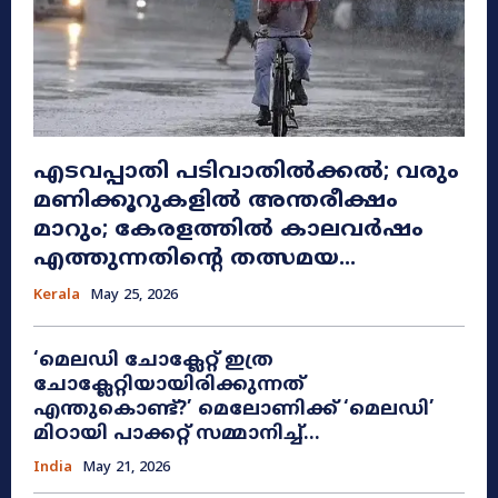
എടവപ്പാതി പടിവാതിൽക്കൽ; വരും
മണിക്കൂറുകളിൽ അന്തരീക്ഷം
മാറും; കേരളത്തിൽ കാലവർഷം
എത്തുന്നതിന്റെ തത്സമയ...
Kerala
May 25, 2026
​‘മെലഡി ചോക്ലേറ്റ് ഇത്ര
ചോക്ലേറ്റിയായിരിക്കുന്നത്
എന്തുകൊണ്ട്?’ മെലോണിക്ക് ‘മെലഡി’
മിഠായി പാക്കറ്റ് സമ്മാനിച്ച്...
India
May 21, 2026