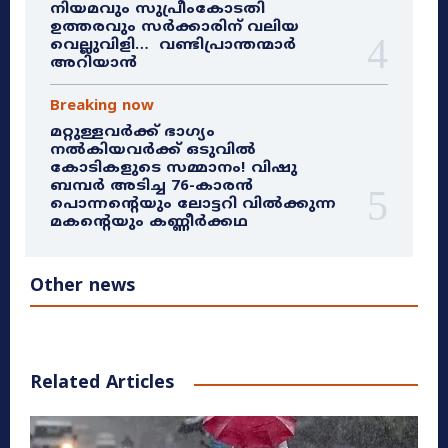
നിയമവും സുപ്രീംകോടതി
ഉത്തരവും സർക്കാരിന് വലിയ
വെല്ലുവിളി… വണ്ടിപ്രാന്തന്മാർ
അറിയാൻ
Breaking now
മറ്റുള്ളവർക്ക് ഭാഗ്യം
നൽകിയവർക്ക് ഒടുവിൽ
കോടികളുടെ സമ്മാനം! വിഷു
ബമ്പർ അടിച്ച 76-കാരൻ
പൊന്നന്റെയും ലോട്ടറി വിൽക്കുന്ന
മകന്റെയും കണ്ണീർക്കഥ
Other news
Related Articles