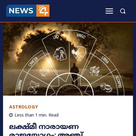
ASTROLOGY
Less than 1
min.
Read
ലക്ഷ്മീ നാരായണ
രാജയോഗം; അഞ്ച്