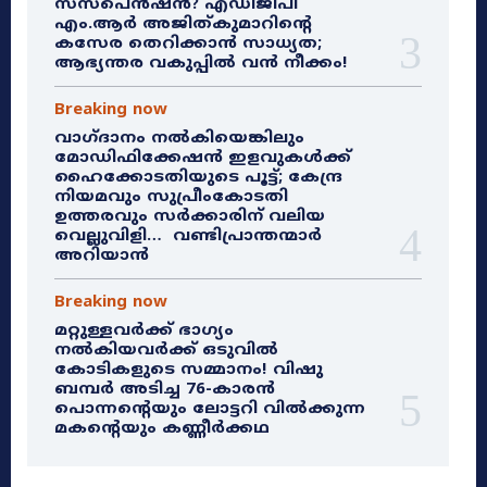
സസ്‌പെൻഷൻ? എഡിജിപി
എം.ആർ അജിത്കുമാറിൻ്റെ
കസേര തെറിക്കാൻ സാധ്യത;
ആഭ്യന്തര വകുപ്പിൽ വൻ നീക്കം!
Breaking now
വാഗ്ദാനം നൽകിയെങ്കിലും
മോഡിഫിക്കേഷൻ ഇളവുകൾക്ക്
ഹൈക്കോടതിയുടെ പൂട്ട്; കേന്ദ്ര
നിയമവും സുപ്രീംകോടതി
ഉത്തരവും സർക്കാരിന് വലിയ
വെല്ലുവിളി… വണ്ടിപ്രാന്തന്മാർ
അറിയാൻ
Breaking now
മറ്റുള്ളവർക്ക് ഭാഗ്യം
നൽകിയവർക്ക് ഒടുവിൽ
കോടികളുടെ സമ്മാനം! വിഷു
ബമ്പർ അടിച്ച 76-കാരൻ
പൊന്നന്റെയും ലോട്ടറി വിൽക്കുന്ന
മകന്റെയും കണ്ണീർക്കഥ