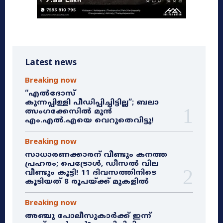
Latest news
Breaking now
“എൽദോസ്
കുന്നപ്പിള്ളി പീഡിപ്പിച്ചിട്ടില്ല”; ബലാ
ത്സംഗക്കേസിൽ മുൻ
എം.എൽ.എയെ വെറുതെവിട്ടു!
Breaking now
സാധാരണക്കാരന് വീണ്ടും കനത്ത
പ്രഹരം; പെട്രോൾ, ഡീസൽ വില
വീണ്ടും കൂട്ടി! 11 ദിവസത്തിനിടെ
കൂടിയത് 8 രൂപയ്ക്ക് മുകളിൽ
Breaking now
അഞ്ചു പോലീസുകാർക്ക് ഇന്ന്