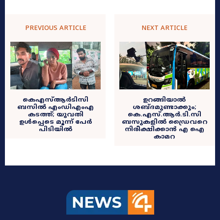
PREVIOUS ARTICLE
NEXT ARTICLE
കെഎസ്ആർടിസി
ഉറങ്ങിയാൽ
ബസിൽ എംഡിഎംഎ
ശബ്ദമുണ്ടാക്കും;
കടത്ത്; യുവതി
കെ.എസ്.ആർ.ടി.സി
ഉൾപ്പെടെ മൂന്ന് പേർ
ബസുകളിൽ ഡ്രൈവറെ
പിടിയിൽ
നിരീക്ഷിക്കാൻ എ ഐ
കാമറ