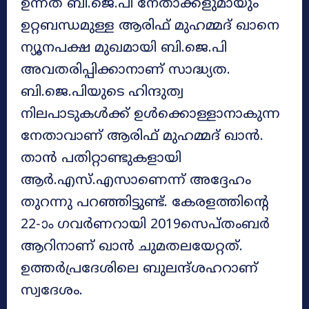
ഉന്നത ബി.ജെ.പി നേതാക്കളുമായും
ഉറ്റബന്ധമുള്ള ആരിഫ് മുഹമ്മദ് ഖാനെ
ന്യൂനപക്ഷ മുഖമായി ബി.ജെ.പി
അവതരിപ്പിക്കാനാണ് സാദ്ധ്യത.
ബി.ജെ.പിയുടെ ഹിന്ദുത്വ
നിലപാടുകൾക്ക് ഉൾക്കൊള്ളാനാകുന്ന
നേതാവാണ് ആരിഫ് മുഹമ്മദ് ഖാൻ.
താൻ പതിറ്റാണ്ടുകളായി
ആർ.എസ്.എസാണെന്ന് അദ്ദേഹം
തുറന്നു പറഞ്ഞിട്ടുണ്ട്. കേരളത്തിന്റെ
22-ാം ഗവർണറായി 2019സെപ്തംബർ
ആറിനാണ് ഖാൻ ചുമതലയേറ്റത്.
ഉത്തർപ്രദേശിലെ ബുലന്ദ്ശഹറാണ്
സ്വദേശം.