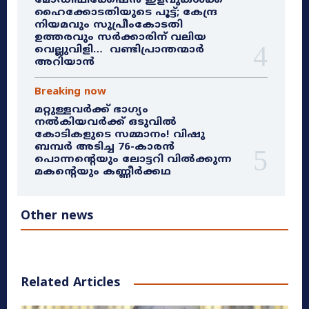
മോഡിഫിക്കേഷൻ ഇളവുകൾക്ക്
ഹൈക്കോടതിയുടെ പൂട്ട്; കേന്ദ്ര
നിയമവും സുപ്രീംകോടതി
ഉത്തരവും സർക്കാരിന് വലിയ
വെല്ലുവിളി… വണ്ടിപ്രാന്തന്മാർ
അറിയാൻ
Breaking now
മറ്റുള്ളവർക്ക് ഭാഗ്യം
നൽകിയവർക്ക് ഒടുവിൽ
കോടികളുടെ സമ്മാനം! വിഷു
ബമ്പർ അടിച്ച 76-കാരൻ
പൊന്നന്റെയും ലോട്ടറി വിൽക്കുന്ന
മകന്റെയും കണ്ണീർക്കഥ
Other news
Related Articles