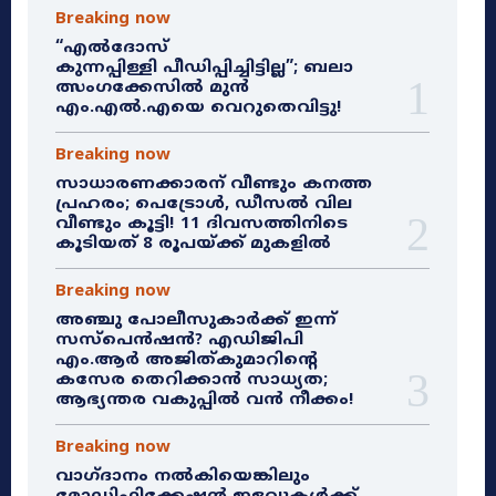
Breaking now
“എൽദോസ്
കുന്നപ്പിള്ളി പീഡിപ്പിച്ചിട്ടില്ല”; ബലാ
ത്സംഗക്കേസിൽ മുൻ
എം.എൽ.എയെ വെറുതെവിട്ടു!
Breaking now
സാധാരണക്കാരന് വീണ്ടും കനത്ത
പ്രഹരം; പെട്രോൾ, ഡീസൽ വില
വീണ്ടും കൂട്ടി! 11 ദിവസത്തിനിടെ
കൂടിയത് 8 രൂപയ്ക്ക് മുകളിൽ
Breaking now
അഞ്ചു പോലീസുകാർക്ക് ഇന്ന്
സസ്‌പെൻഷൻ? എഡിജിപി
എം.ആർ അജിത്കുമാറിൻ്റെ
കസേര തെറിക്കാൻ സാധ്യത;
ആഭ്യന്തര വകുപ്പിൽ വൻ നീക്കം!
Breaking now
വാഗ്ദാനം നൽകിയെങ്കിലും