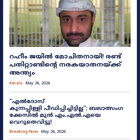
റഹീം ജയിൽ മോചിതനായി! രണ്ട്
പതിറ്റാണ്ടിന്റെ നരകയാതനയ്ക്ക്
അന്ത്യം
Kerala
May 26, 2026
“എൽദോസ്
കുന്നപ്പിള്ളി പീഡിപ്പിച്ചിട്ടില്ല”; ബലാത്സംഗ
ക്കേസിൽ മുൻ എം.എൽ.എയെ
വെറുതെവിട്ടു!
Breaking Now
May 26, 2026