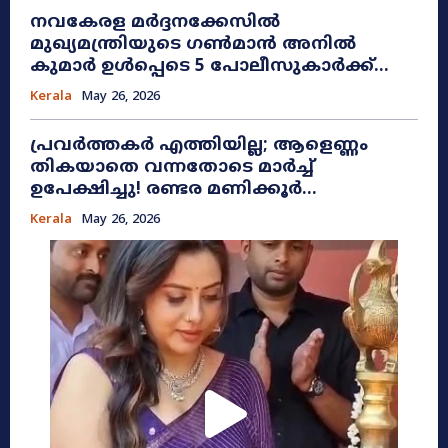
നവകേരള മർദ്ദനക്കേസിൽ
മുഖ്യമന്ത്രിയുടെ ഗൺമാൻ അനിൽ
കുമാർ ഉൾപ്പെടെ 5 പോലീസുകാർക്ക്...
Kerala
May 26, 2026
പ്രവർത്തകർ എത്തിയില്ല; ആളെണ്ണം
തികയാതെ വന്നതോടെ മാർച്ച്
ഉപേക്ഷിച്ചു! രണ്ടര മണിക്കൂർ...
Kerala
May 26, 2026